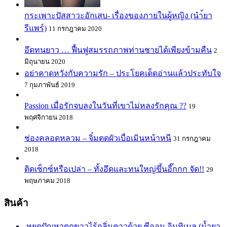
กระเพาะปัสสาวะอักเสบ- เรื่องของภายในผู้หญิง (นำ้ยา
รีแพร์)
11 กรกฎาคม 2020
อึดทนยาว … ฟื้นฟูสมรรถภาพท่านชายได้เพียงข้ามคืน
2
มิถุนายน 2020
อย่าคาดหวังกับความรัก – ประโยคเด็ดอ่านแล้วประทับใจ
7 กุมภาพันธ์ 2019
Passion เมื่อรักจบลงในวันที่เขาไม่หลงรักคุณ ??
19
พฤศจิกายน 2018
ช่องคลอดหลวม – จิ๋มตดผัวเบื่อเมินหน้าหนี
31 กรกฎาคม
2018
ติดเซ็กซ์หรือเปล่า – ทั้งอึดและทนใหญ่ขึ้นอี๊กกก จัด!!
29
พฤษภาคม 2018
สินค้า
หยุดปัญหาตกขาวไร้กลิ่นคาวด้วย ซีออน อินทิเมล (น้ำยา