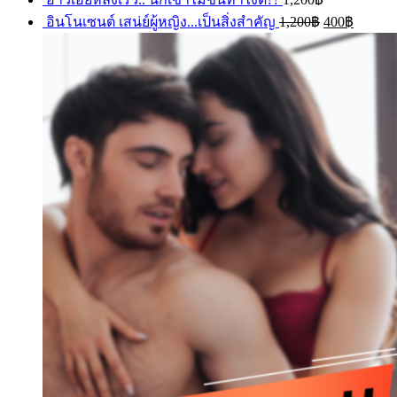
อินโนเซนต์ เสน่ย์ผู้หญิง...เป็นสิ่งสำคัญ
1,200
฿
400
฿