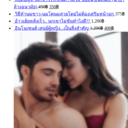
ล้างอนามัย)
450
฿
350
฿
วิธีทำนมขาว-นมโตนมสวยโดยไม่ต้องเสริมหน้าอก
375
฿
อ้าวเฮ้ยหลั่งเร็ว.. นกเขาไม่ขันทำไงดี??
1,200
฿
อินโนเซนต์ เสน่ย์ผู้หญิง...เป็นสิ่งสำคัญ
1,200
฿
400
฿