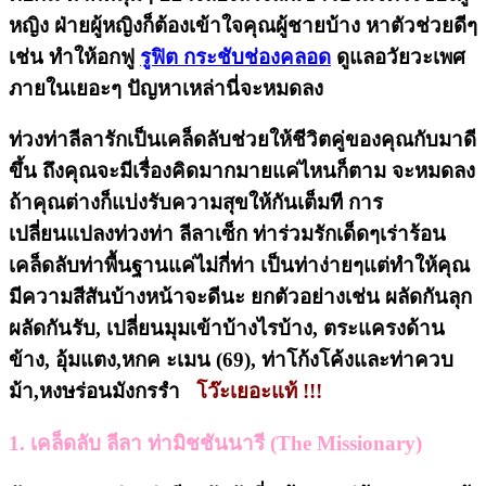
หญิง ฝ่ายผู้หญิงก็ต้องเข้าใจคุณผู้ชายบ้าง หาตัวช่วยดีๆ
เช่น ทำให้อกฟู
รูฟิต กระชับช่องคลอด
ดูแลอวัยวะเพศ
ภายในเยอะๆ ปัญหาเหล่านี่จะหมดลง
ท่วงท่าลีลารักเป็นเคล็ดลับช่วยให้ชีวิตคู่ของคุณกับมาดี
ขึ้น ถึงคุณจะมีเรื่องคิดมากมายแค่ไหนก็ตาม จะหมดลง
ถ้าคุณต่างก็แบ่งรับความสุขให้กันเต็มที การ
เปลี่ยนแปลงท่วงท่า ลีลาเซ็ก ท่าร่วมรักเด็ดๆเร่าร้อน
เคล็ดลับท่าพื้นฐานแค่ไม่กี่ท่า เป็นท่าง่ายๆแต่ทำให้คุณ
มีความสีสันบ้างหน้าจะดีนะ ยกตัวอย่างเช่น ผลัดกันลุก
ผลัดกันรับ, เปลี่ยนมุมเข้าบ้างไรบ้าง, ตระแครงด้าน
ข้าง, อุ้มแตง,หกค
ะเมน (69), ท่าโก้งโค้งและท่าควบ
ม้า,หงษร่อนมังกรรำ
โว๊ะเยอะแท้ !!!
1. เคล็ดลับ ลีลา ท่ามิชชันนารี (The Missionary)