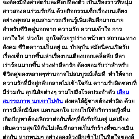
จะต้องมีทั้งศาสตร์และศิลปที่ลงตัว เป็นเรื่องราวที่หนุ่ม
สาวสองคนร่วมรักกัน ด้วยกิจกรรมเซ็ก
เรื่องบนเตียง
อย่างสุขสม คุณสามารถเรียนรู้เพิ่มเติมอีกมากมาย
สำหรับชีวิตคู่นอกจาก ความรัก ความเข้าใจ การ
เอาใจใส่ ห่วงใย ถูกใจด้วยรูปร่าง หน้าตา สถาณะทาง
สังคม ชีวิตความเป็นอยู่ ณ. บัปจุบัน สมัยนี่คนเปิดรับ
เรื่องเซ็ก มากขึ้นเล่าเรื่องบนเตียงบอกเคล็ดลับ ลีลา
เร่าร้อนมากขึ้น ท่วงท่าลีลารัก ต้องยอมรับว่าสำหรับ
ชีวิตคู่ของหลายๆท่านอาจไม่สมบูรณ์เต็มที ทำให้จาก
ความรักที่มีอยู่กลับกลายไม่เข้าใจกัน ความรับผิดชอบที่
มีร่วมกัน อุปนิสัยต่างๆ รวมไปถึงโรคประจำตัว
เสื่อม
สมรรถภาพ นกเขาไม่ขัน
ส่งผลให้ผู้ชายต้องทำผิด ด้วย
การมีเล็กมีน้อย แอบนอกใจ แอบไปใช้บริการหญิงอื่น
เกิดปัญหาต้องเลิกราต่อกันทั้งๆที่ยังรักกันอยู่ แค่เพียง
เติมความสุขให้กันไม่เต็มทีกลายเป็นรักร้างที่หมางเมิน
ต่อกัน หากหนุ่มๆ อย่างลองล้วงลึกเข้าไปในจิตใจของผู้