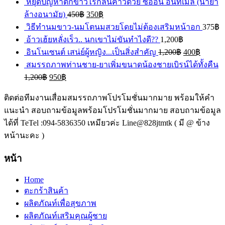
หยุดปัญหาตกขาวไร้กลิ่นคาวด้วย ซีออน อินทิเมล (น้ำยา
ล้างอนามัย)
450
฿
350
฿
วิธีทำนมขาว-นมโตนมสวยโดยไม่ต้องเสริมหน้าอก
375
฿
อ้าวเฮ้ยหลั่งเร็ว.. นกเขาไม่ขันทำไงดี??
1,200
฿
อินโนเซนต์ เสน่ย์ผู้หญิง...เป็นสิ่งสำคัญ
1,200
฿
400
฿
สมรรถภาพท่านชาย-ยาเพิ่มขนาดน้องชายเบิรน์ได้ทั้งคืน
1,200
฿
950
฿
ติดต่อทีมงานเสื่อมสมรรถภาพโปรโมชั่นมากมาย พร้อมให้คำ
แนะนำ สอบถามข้อมูลพร้อมโปรโมชั่นมากมาย สอบถามข้อมูล
ได้ที่ TeTel :094-5836350 เหมียวค่ะ Line@828jtmtk ( มี @ ข้าง
หน้านะคะ )
หน้า
Home
ตะกร้าสินค้า
ผลิตภัณท์เพื่อสุขภาพ
ผลิตภัณท์เสริมคุณผู้ชาย