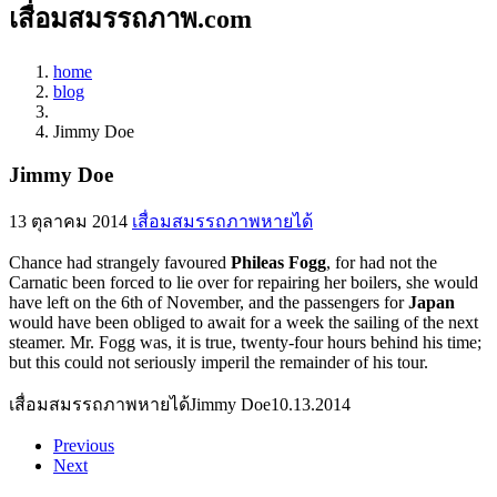
เสื่อมสมรรถภาพ.com
home
blog
Jimmy Doe
Jimmy Doe
13 ตุลาคม 2014
เสื่อมสมรรถภาพหายได้
Chance had strangely favoured
Phileas Fogg
, for had not the
Carnatic been forced to lie over for repairing her boilers, she would
have left on the 6th of November, and the passengers for
Japan
would have been obliged to await for a week the sailing of the next
steamer. Mr. Fogg was, it is true, twenty-four hours behind his time;
but this could not seriously imperil the remainder of his tour.
เสื่อมสมรรถภาพหายได้
Jimmy Doe
10.13.2014
Previous
Next