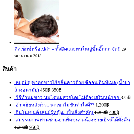
ติดเซ็กซ์หรือเปล่า – ทั้งอึดและทนใหญ่ขึ้นอี๊กกก จัด!!
29
พฤษภาคม 2018
สินค้า
หยุดปัญหาตกขาวไร้กลิ่นคาวด้วย ซีออน อินทิเมล (น้ำยา
ล้างอนามัย)
450
฿
350
฿
วิธีทำนมขาว-นมโตนมสวยโดยไม่ต้องเสริมหน้าอก
375
฿
อ้าวเฮ้ยหลั่งเร็ว.. นกเขาไม่ขันทำไงดี??
1,200
฿
อินโนเซนต์ เสน่ย์ผู้หญิง...เป็นสิ่งสำคัญ
1,200
฿
400
฿
สมรรถภาพท่านชาย-ยาเพิ่มขนาดน้องชายเบิรน์ได้ทั้งคืน
1,200
฿
950
฿