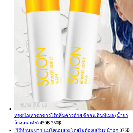
หยุดปัญหาตกขาวไร้กลิ่นคาวด้วย ซีออน อินทิเมล (น้ำยา
ล้างอนามัย)
450
฿
350
฿
วิธีทำนมขาว-นมโตนมสวยโดยไม่ต้องเสริมหน้าอก
375
฿