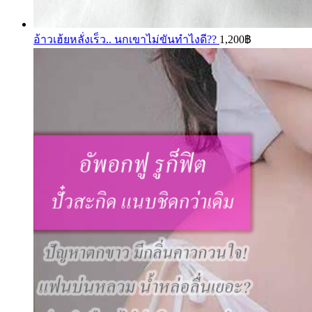
อ้าวเฮ้ยหลั่งเร็ว.. นกเขาไม่ขันทำไงดี??
1,200
฿