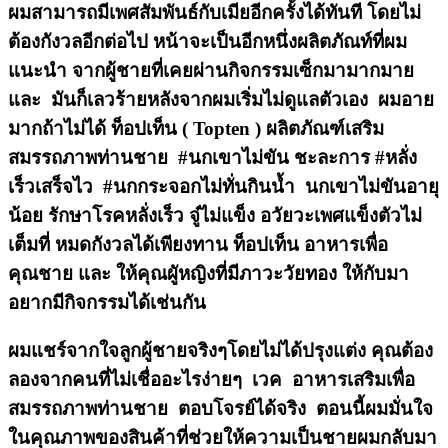
ผมสามารถมีเพศสัมพันธ์กับเมียอีกครั้งได้ทันที โดยไม่
ต้องกังวลอีกต่อไป หน้าจะเป็นอีกหนึ่งผลิตภัณท์ที่ผม
แนะนำ จากผู้ชายที่เคยผ่านกิจกรรมเซ็กมามากมาย
และ มันก็เลวร้ายหลังจากผมเริ่มไม่ดูแลตัวเอง ผมอาย
มากถ้าไม่ได้ ท็อปเท็น ( Topten ) ผลิตภัณฑ์เสริม
สมรรถภาพท่านชาย #นกเขาไม่ขัน ชะละการ #หลั่ง
เร็วเสร็จไว #นกกระจอกไม่ทั่นกินน้ำ นกเขาไม่ขันอายุ
น้อย รักษาโรคหลั่งเร็ว จู๋ไม่แข็ง อวัยวะเพศแข็งตัวไม่
เต็มที่ หมดกังวลได้เพียงทาน ท็อปเท็น อาหารเพื่อ
คุณชาย และ ให้คุณผูัหญิงที่มีภาวะวัยทอง ให้กับมา
อยากมีกิจกรรมได้เช่นกัน
ผมแชร์จากใจลูกผู้ชายจริงๆโดยไม่ได้ปรุงแต่ง คุณต้อง
ลองจากคนที่ไม่เชื่ออะไรง่ายๆ เวค อาหารเสริมเพื่อ
สมรรถภาพท่านชาย ตอบโจรย์ได้จริง ตอนนี้ผมมั่นใจ
ในคุณภาพของสินค้าที่ช่วยให้ความเป็นชายผมกลับมา