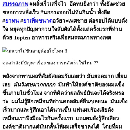
สมรรถภาพ
#หลั่งเร็วเสร็จไว อึดทนยิ่งกว่า ทั้งยัง#ช่วย
ชลอการหลั่งเร็ว #นกกระจอกไม่ทันกินน้ำ ทั้งอึด
#
ยาทน
#
ยาเพิ่มขนาด
อวัยวะเพศชาย ต่อรอบได้แบบดั่ง
ใจ หยุดทุกปัญหากวนใจสัมผัสได้ตั้งแต่ครั้งแรกที่ท่าน
ด้วย Topten อาหารเสริมเพื่อสมรรถภาพทางเพศ
คุณกำลังมีปัญหาเรื่อง ของการหลั่งเร็วใช่ไหม ??
หลังจากทานผลที่สัมผัสยอมรับเลยว่า มันยอดมาก เยี่ยม
เลย
มันวิเศษมากกกกก
มันทำให้องค์ชาติของผมแข็ง
ขึ้นภายในชั่วโมง จากที่คิดว่าผลลัพธ์มันจะได้จริงหรอ
ว่ะ ผมไม่รู้สึกเหมือนที่อ่านคอลลัมส์อื่นๆเลยนะ มันแข็ง
เร็วมากและรู้สึกเอาได้นานขึ้น แฟนผมร้องเสียดัง
เหมือนเราพึ่งมีอะไรกันครั้งแรก แถมผมยังรู้สึกเสียว
องค์ชาติมากแต่มันกลั้นให้ผมเสร็จชาลงได้ โดยที่ผม