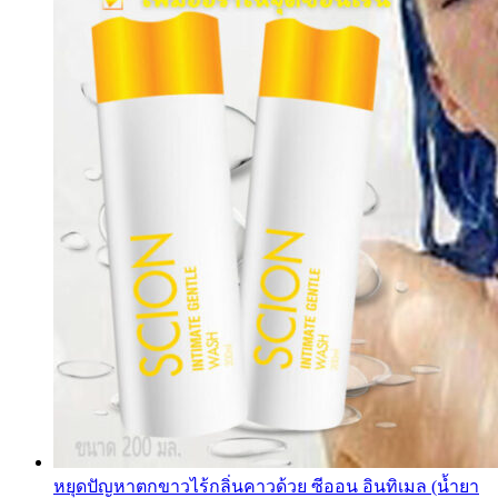
หยุดปัญหาตกขาวไร้กลิ่นคาวด้วย ซีออน อินทิเมล (น้ำยา