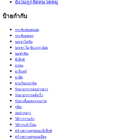
ยังไม่ถูกจัดหมวดหมู่
ป้ายกำกับ
กระชับช่องคลอด
กระชับมดลูก
นกเขาไม่ขัน
นกเขา ไม่ ขัน อายุ น้อย
นมฟูรูฟิต
มีเซ็กซ์
ยาทน
ยารีแพร์
ยาอึด
ยาแก้นกเขาขัน
รักษาอาการล่มปากอ่าว
รักษาอาการหลั่งเร็ว
รักษาเสื่อมสมรรถภาพ
รูฟิต
ล่มปากอ่าว
วิธีการร่วมรัก
วิธีการเล้าโลม
สร้างความสุขขณะมีเซ็กซ์
สร้างความสุขบนเตียง