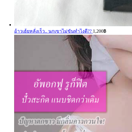
อ้าวเฮ้ยหลั่งเร็ว.. นกเขาไม่ขันทำไงดี??
1,200
฿