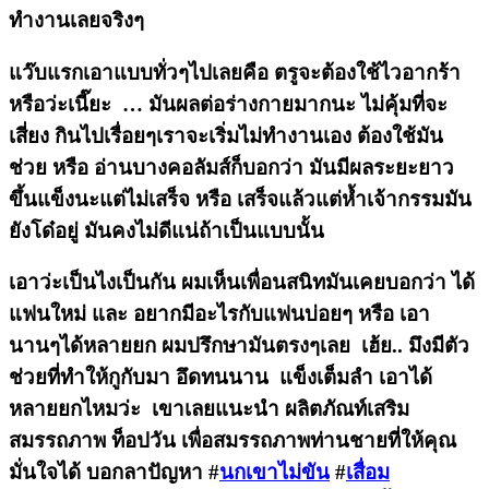
ทำงานเลยจริงๆ
แว๊บแรกเอาแบบทั่วๆไปเลยคือ ตรูจะต้องใช้ไวอากร้า
หรือว่ะเนี๊ยะ … มันผลต่อร่างกายมากนะ ไม่คุ้มที่จะ
เสี่ยง กินไปเรื่อยๆเราจะเริ่มไม่ทำงานเอง ต้องใช้มัน
ช่วย หรือ อ่านบางคอลัมส์ก็บอกว่า มันมีผลระยะยาว
ขึ้นแข็งนะแต่ไม่เสร็จ หรือ เสร็จแล้วแต่ห้ำเจ้ากรรมมัน
ยังโด๋อยู่ มันคงไม่ดีแน่ถ้าเป็นแบบนั้น
เอาว่ะเป็นไงเป็นกัน ผมเห็นเพื่อนสนิทมันเคยบอกว่า ได้
แฟนใหม่ และ อยากมีอะไรกับแฟนบ่อยๆ หรือ เอา
นานๆได้หลายยก ผมปรึกษามันตรงๆเลย เฮ้ย.. มึงมีตัว
ช่วยที่ทำให้กูกับมา อึดทนนาน แข็งเต็มลำ เอาได้
หลายยกไหมว่ะ เขาเลยแนะนำ ผลิตภัณท์เสริม
สมรรถภาพ ท็อปวัน เพื่อสมรรถภาพท่านชายที่ให้คุณ
มั่นใจได้ บอกลาปัญหา #
นกเขาไม่ขัน
#
เสื่อม