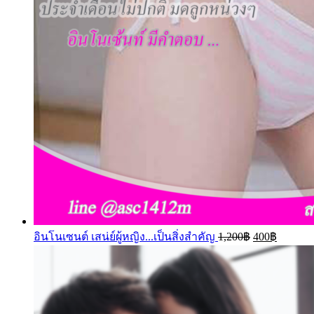
อินโนเซนต์ เสน่ย์ผู้หญิง...เป็นสิ่งสำคัญ
1,200
฿
400
฿