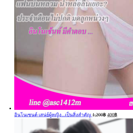
อินโนเซนต์ เสน่ย์ผู้หญิง...เป็นสิ่งสำคัญ
1,200
฿
400
฿