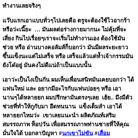
ทำงานเลยจริงๆ
แว๊บแรกเอาแบบทั่วๆไปเลยคือ ตรูจะต้องใช้ไวอากร้า
หรือว่ะเนี๊ยะ … มันผลต่อร่างกายมากนะ ไม่คุ้มที่จะ
เสี่ยง กินไปเรื่อยๆเราจะเริ่มไม่ทำงานเอง ต้องใช้มัน
ช่วย หรือ อ่านบางคอลัมส์ก็บอกว่า มันมีผลระยะยาว
ขึ้นแข็งนะแต่ไม่เสร็จ หรือ เสร็จแล้วแต่ห้ำเจ้ากรรมมัน
ยังโด๋อยู่ มันคงไม่ดีแน่ถ้าเป็นแบบนั้น
เอาว่ะเป็นไงเป็นกัน ผมเห็นเพื่อนสนิทมันเคยบอกว่า ได้
แฟนใหม่ และ อยากมีอะไรกับแฟนบ่อยๆ หรือ เอา
นานๆได้หลายยก ผมปรึกษามันตรงๆเลย เฮ้ย.. มึงมีตัว
ช่วยที่ทำให้กูกับมา อึดทนนาน แข็งเต็มลำ เอาได้
หลายยกไหมว่ะ เขาเลยแนะนำ ผลิตภัณท์เสริม
สมรรถภาพ ท็อปวัน เพื่อสมรรถภาพท่านชายที่ให้คุณ
มั่นใจได้ บอกลาปัญหา #
นกเขาไม่ขัน
#
เสื่อม