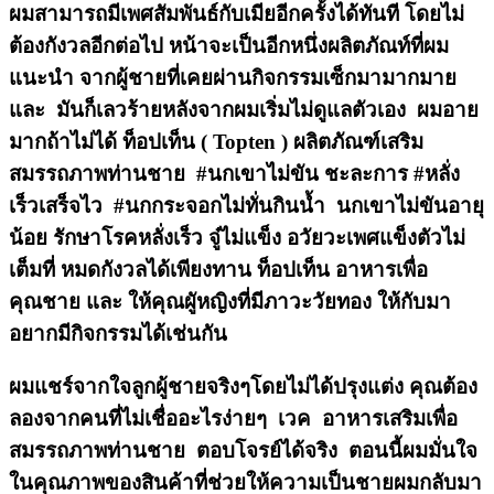
ผมสามารถมีเพศสัมพันธ์กับเมียอีกครั้งได้ทันที โดยไม่
ต้องกังวลอีกต่อไป หน้าจะเป็นอีกหนึ่งผลิตภัณท์ที่ผม
แนะนำ จากผู้ชายที่เคยผ่านกิจกรรมเซ็กมามากมาย
และ มันก็เลวร้ายหลังจากผมเริ่มไม่ดูแลตัวเอง ผมอาย
มากถ้าไม่ได้ ท็อปเท็น ( Topten ) ผลิตภัณฑ์เสริม
สมรรถภาพท่านชาย #นกเขาไม่ขัน ชะละการ #หลั่ง
เร็วเสร็จไว #นกกระจอกไม่ทั่นกินน้ำ นกเขาไม่ขันอายุ
น้อย รักษาโรคหลั่งเร็ว จู๋ไม่แข็ง อวัยวะเพศแข็งตัวไม่
เต็มที่ หมดกังวลได้เพียงทาน ท็อปเท็น อาหารเพื่อ
คุณชาย และ ให้คุณผูัหญิงที่มีภาวะวัยทอง ให้กับมา
อยากมีกิจกรรมได้เช่นกัน
ผมแชร์จากใจลูกผู้ชายจริงๆโดยไม่ได้ปรุงแต่ง คุณต้อง
ลองจากคนที่ไม่เชื่ออะไรง่ายๆ เวค อาหารเสริมเพื่อ
สมรรถภาพท่านชาย ตอบโจรย์ได้จริง ตอนนี้ผมมั่นใจ
ในคุณภาพของสินค้าที่ช่วยให้ความเป็นชายผมกลับมา