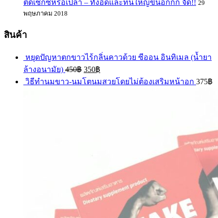
ติดเซ็กซ์หรือเปล่า – ทั้งอึดและทนใหญ่ขึ้นอี๊กกก จัด!!
29
พฤษภาคม 2018
สินค้า
หยุดปัญหาตกขาวไร้กลิ่นคาวด้วย ซีออน อินทิเมล (น้ำยา
ล้างอนามัย)
450
฿
350
฿
วิธีทำนมขาว-นมโตนมสวยโดยไม่ต้องเสริมหน้าอก
375
฿