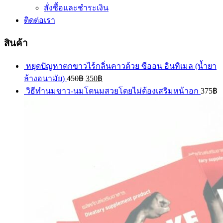
สั่งซื้อและชำระเงิน
ติดต่อเรา
สินค้า
หยุดปัญหาตกขาวไร้กลิ่นคาวด้วย ซีออน อินทิเมล (น้ำยา
ล้างอนามัย)
450
฿
350
฿
วิธีทำนมขาว-นมโตนมสวยโดยไม่ต้องเสริมหน้าอก
375
฿