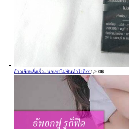
อ้าวเฮ้ยหลั่งเร็ว.. นกเขาไม่ขันทำไงดี??
1,200
฿