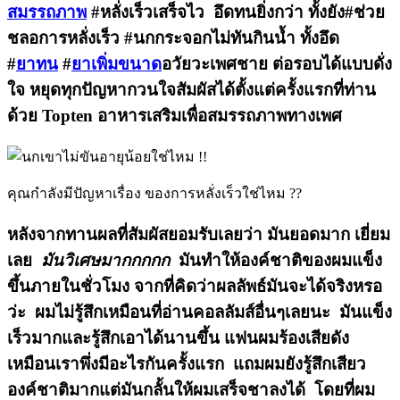
สมรรถภาพ
#หลั่งเร็วเสร็จไว อึดทนยิ่งกว่า ทั้งยัง#ช่วย
ชลอการหลั่งเร็ว #นกกระจอกไม่ทันกินน้ำ ทั้งอึด
#
ยาทน
#
ยาเพิ่มขนาด
อวัยวะเพศชาย ต่อรอบได้แบบดั่ง
ใจ หยุดทุกปัญหากวนใจสัมผัสได้ตั้งแต่ครั้งแรกที่ท่าน
ด้วย Topten อาหารเสริมเพื่อสมรรถภาพทางเพศ
คุณกำลังมีปัญหาเรื่อง ของการหลั่งเร็วใช่ไหม ??
หลังจากทานผลที่สัมผัสยอมรับเลยว่า มันยอดมาก เยี่ยม
เลย
มันวิเศษมากกกกก
มันทำให้องค์ชาติของผมแข็ง
ขึ้นภายในชั่วโมง จากที่คิดว่าผลลัพธ์มันจะได้จริงหรอ
ว่ะ ผมไม่รู้สึกเหมือนที่อ่านคอลลัมส์อื่นๆเลยนะ มันแข็ง
เร็วมากและรู้สึกเอาได้นานขึ้น แฟนผมร้องเสียดัง
เหมือนเราพึ่งมีอะไรกันครั้งแรก แถมผมยังรู้สึกเสียว
องค์ชาติมากแต่มันกลั้นให้ผมเสร็จชาลงได้ โดยที่ผม