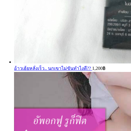
อ้าวเฮ้ยหลั่งเร็ว.. นกเขาไม่ขันทำไงดี??
1,200
฿