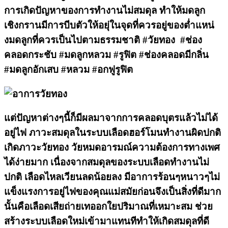
การเกิดปัญหาของการทำงานไม่สมดุล ทำให้มดลูก
เชิงกรานมีการบีบตัวให้อยุ่ในจุดที่ควรอยู่ของต่ำแหน่
งมดลูกที่ควรเป็นไปตามธรรมชาติ #วัยทอง #ช่อง
คลอดกระชับ #มดลูกหลวม #รูฟิต #ช่องคลอดมีกลิ่น
#มดลูกอักเสบ #หลวม #อกฟูรูฟิต
แต่ปัญหาต่างๆนี้ก็มีผลมาจากการคลอดบุตรแล้วไม่ได้
อยู่ไฟ ภาวะสมดุลในระบบเลือดฮอร์โมนทำงานผิดปกติ
เกิดภาวะวัยทอง วัยหมดอารมณ์ความต้องการทางเพศ
ได้ง่ายมาก เนื่องจากสมดุลของระบบเลือดทำงานไม่
ปกติ เลือดไหลเวียนลดน้อยลง มีอาการร้อนๆหนาวๆไม่
แข็งแรงการอยู่ไฟของคุณแม่สมัยก่อนจึงเป็นสิ่งที่ดีมาก
นั้นคือเลือดเสียถ่ายเทออกใยปริมาณที่เหมาะสม ช่วย
สร้างระบบเลือดใหม่เข้ามาแทนทีทำให้เกิดสมดุลที่ดี