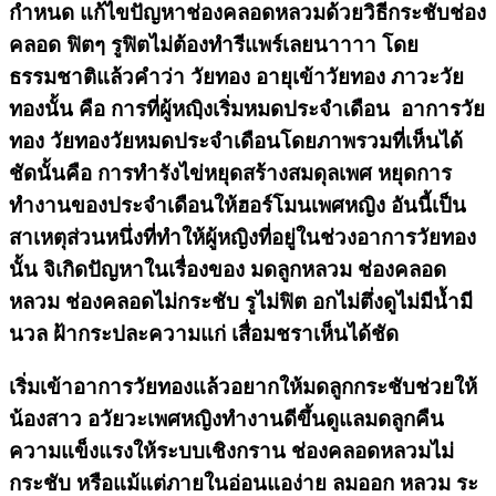
กำหนด แก้ไขปัญหาช่องคลอดหลวมด้วยวิธีกระชับช่อง
คลอด ฟิตๆ รูฟิตไม่ต้องทำรีแพร์เลยนาาาา โดย
ธรรมชาติแล้วคำว่า วัยทอง อายุเข้าวัยทอง ภาวะวัย
ทองนั้น คือ การที่ผู้หญฺิงเริ่มหมดประจำเดือน อาการวัย
ทอง วัยทองวัยหมดประจำเดือนโดยภาพรวมที่เห็นได้
ชัดนั้นคือ การทำรังไข่หยุดสร้างสมดุลเพศ หยุดการ
ทำงานของประจำเดือนให้ฮอร์โมนเพศหญิง อันนี้เป็น
สาเหตุส่วนหนึ่งที่ทำให้ผู้หญิงที่อยู่ในช่วงอาการวัยทอง
นั้น จิเกิดปัญหาในเรื่องของ มดลูกหลวม ช่องคลอด
หลวม ช่องคลอดไม่กระชับ รูไม่ฟิต อกไม่ตึ่งดูไม่มีน้ำมี
นวล ฝ้ากระปละความแก่ เสื่อมชราเห็นได้ชัด
เริ่มเข้าอาการวัยทองแล้วอยากให้มดลูกกระชับช่วยให้
น้องสาว อวัยวะเพศหญิงทำงานดีขึ้นดูแลมดลูกคืน
ความแข็งแรงให้ระบบเชิงกราน ช่องคลอดหลวมไม่
กระชับ หรือแม้แต่ภายในอ่อนแอง่าย ลมออก หลวม ระ