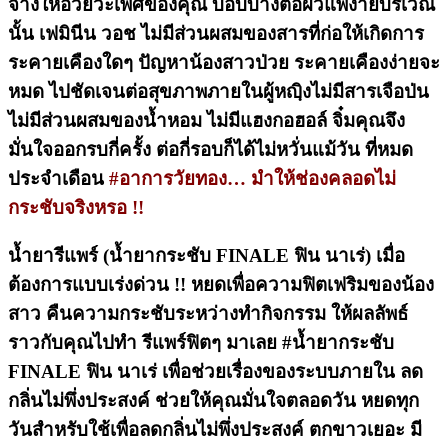
จางให้อวัยวะเพศของคุณ บอบบางต่อผิวแพ้ง่ายบริเวณ
นั้น เฟมินีน วอช ไม่มีส่วนผสมของสารที่ก่อให้เกิดการ
ระคายเคืองใดๆ ปัญหาน้องสาวป่วย ระคายเคืองง่ายจะ
หมด ไปชัดเจนต่อสุขภาพภายในผู้หญฺิงไม่มีสารเจือป่น
ไม่มีส่วนผสมของน้ำหอม ไม่มีแฮงกอฮอล์ จิ๋มคุณจึง
มั่นใจออกรบกี่ครั้ง ต่อกี่รอบก็ได้ไม่หวั่นแม้วัน ที่หมด
ประจำเดือน
#อาการวัยทอง… มำให้ช่องคลอดไม่
กระชับจริงหรอ !!
น้ำยารีแพร์ (น้ำยากระชับ FINALE ฟิน นาเร่) เมื่อ
ต้องการแบบเร่งด่วน !! หยดเพื่อความฟิตเฟริมของน้อง
สาว คืนความกระชับระหว่างทำกิจกรรม ให้ผลลัพธ์
ราวกับคุณไปทำ รีแพร์ฟิตๆ มาเลย #น้ำยากระชับ
FINALE ฟิน นาเร่ เพื่อช่วยเรื่องของระบบภายใน ลด
กลิ่นไม่พึ่งประสงค์ ช่วยให้คุณมั่นใจตลอดวัน หยดทุก
วันสำหรับใช้เพื่อลดกลิ่นไม่พึ่งประสงค์ ตกขาวเยอะ มี