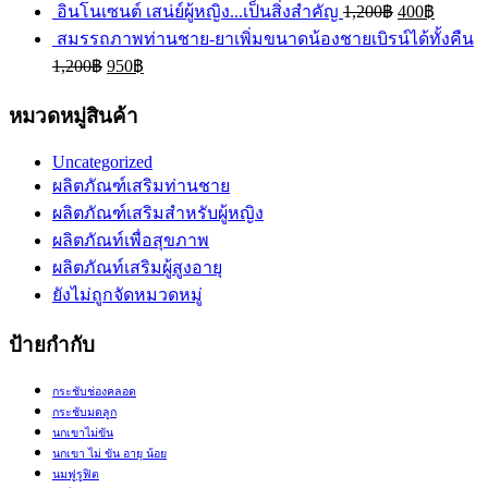
อินโนเซนต์ เสน่ย์ผู้หญิง...เป็นสิ่งสำคัญ
1,200
฿
400
฿
สมรรถภาพท่านชาย-ยาเพิ่มขนาดน้องชายเบิรน์ได้ทั้งคืน
1,200
฿
950
฿
หมวดหมู่สินค้า
Uncategorized
ผลิตภัณฑ์เสริมท่านชาย
ผลิตภัณฑ์เสริมสำหรับผู้หญิง
ผลิตภัณท์เพื่อสุขภาพ
ผลิตภัณท์เสริมผู้สูงอายุ
ยังไม่ถูกจัดหมวดหมู่
ป้ายกำกับ
กระชับช่องคลอด
กระชับมดลูก
นกเขาไม่ขัน
นกเขา ไม่ ขัน อายุ น้อย
นมฟูรูฟิต