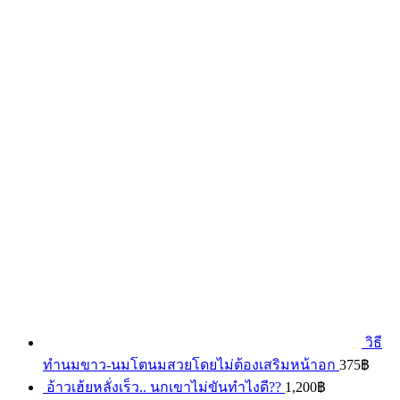
วิธี
ทำนมขาว-นมโตนมสวยโดยไม่ต้องเสริมหน้าอก
375
฿
อ้าวเฮ้ยหลั่งเร็ว.. นกเขาไม่ขันทำไงดี??
1,200
฿