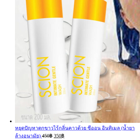
หยุดปัญหาตกขาวไร้กลิ่นคาวด้วย ซีออน อินทิเมล (น้ำยา
ล้างอนามัย)
450
฿
350
฿