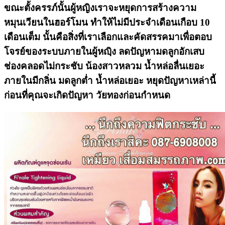
ขณะตั้งครรภ์นั้นผู้หญิงเราจะหยุดการสร้างความ
หมุนเวียนในฮอร์โมน ทำให้ไม่มีประจำเดือนเกือบ 10
เดือนเต็ม นั้นคือสิ่งที่เราเลือกและคัดสรรคมาเพื่อตอบ
โจรย์ของระบบภายในผู้หญฺิง ลดปัญหามดลูกอักเสบ
ช่องคลอดไม่กระชับ น้องสาวหลวม น้ำหล่อลื่นเยอะ
ภายในมีกลิ่น มดลูกต่ำ น้ำหล่อเยอะ หยุดปัญหาเหล่านี้
ก่อนที่คุณจะเกิดปัญหา วัยทองก่อนกำหนด