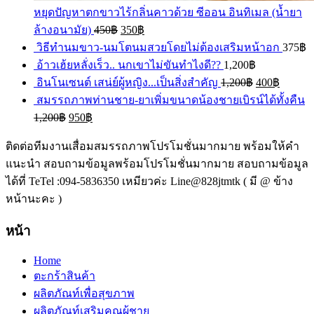
หยุดปัญหาตกขาวไร้กลิ่นคาวด้วย ซีออน อินทิเมล (น้ำยา
ล้างอนามัย)
450
฿
350
฿
วิธีทำนมขาว-นมโตนมสวยโดยไม่ต้องเสริมหน้าอก
375
฿
อ้าวเฮ้ยหลั่งเร็ว.. นกเขาไม่ขันทำไงดี??
1,200
฿
อินโนเซนต์ เสน่ย์ผู้หญิง...เป็นสิ่งสำคัญ
1,200
฿
400
฿
สมรรถภาพท่านชาย-ยาเพิ่มขนาดน้องชายเบิรน์ได้ทั้งคืน
1,200
฿
950
฿
ติดต่อทีมงานเสื่อมสมรรถภาพโปรโมชั่นมากมาย พร้อมให้คำ
แนะนำ สอบถามข้อมูลพร้อมโปรโมชั่นมากมาย สอบถามข้อมูล
ได้ที่ TeTel :094-5836350 เหมียวค่ะ Line@828jtmtk ( มี @ ข้าง
หน้านะคะ )
หน้า
Home
ตะกร้าสินค้า
ผลิตภัณท์เพื่อสุขภาพ
ผลิตภัณท์เสริมคุณผู้ชาย