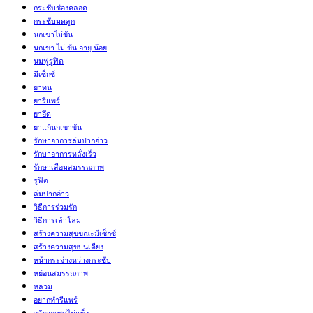
กระชับช่องคลอด
กระชับมดลูก
นกเขาไม่ขัน
นกเขา ไม่ ขัน อายุ น้อย
นมฟูรูฟิต
มีเซ็กซ์
ยาทน
ยารีแพร์
ยาอึด
ยาแก้นกเขาขัน
รักษาอาการล่มปากอ่าว
รักษาอาการหลั่งเร็ว
รักษาเสื่อมสมรรถภาพ
รูฟิต
ล่มปากอ่าว
วิธีการร่วมรัก
วิธีการเล้าโลม
สร้างความสุขขณะมีเซ็กซ์
สร้างความสุขบนเตียง
หน้ากระจ่างหว่างกระชับ
หย่อนสมรรถภาพ
หลวม
อยากทำรีแพร์