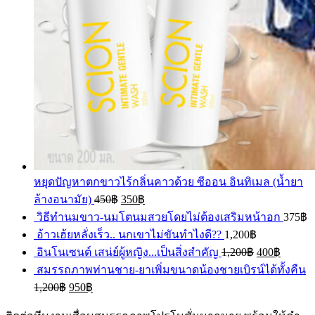
หยุดปัญหาตกขาวไร้กลิ่นคาวด้วย ซีออน อินทิเมล (น้ำยา
ล้างอนามัย)
450
฿
350
฿
วิธีทำนมขาว-นมโตนมสวยโดยไม่ต้องเสริมหน้าอก
375
฿
อ้าวเฮ้ยหลั่งเร็ว.. นกเขาไม่ขันทำไงดี??
1,200
฿
อินโนเซนต์ เสน่ย์ผู้หญิง...เป็นสิ่งสำคัญ
1,200
฿
400
฿
สมรรถภาพท่านชาย-ยาเพิ่มขนาดน้องชายเบิรน์ได้ทั้งคืน
1,200
฿
950
฿