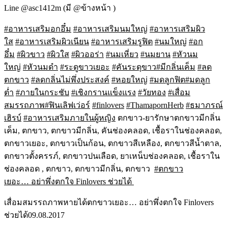
Line @asc1412m (มี @ข้างหน้า )
#อาหารเสริมอกอึ๋ม
#อาหารเสริมนมใหญ่
#อาหารเสริมผิว
ใส
#อาหารเสริมผิวเนียน
#อาหารเสริมรูฟิต
#นมใหญ่
#อก
อึ๋ม
#ผิวขาว
#ผิวใส
#ผิวออร่า
#นมเหี่ยว
#นมยาน
#หัวนม
ใหญ่
#หัวนมดำ
#ระดูขาวเยอะ
#คันระดุขาว
#มีกลิ่นเค็ม
#ลด
ตกขาว
#ลดกลิ่นไม่พึ่งประสงค์
#หอยใหญ่
#มดลูกฟิต
#มดลูก
ต่ำ
#ภายในกระชับ
#เชิงกรานแข็งแรง
#วัยทอง
#เสื่อม
สมรรถภาพ
#ฟินเลิฟเว่อร์
#finlovers
#ThamapornHerb
#ธมาภรณ์
เฮิรบ์
#อาหารเสริมภายในผู้หญิง
ตกขาว-ยารักษาตกขาวมีกลิ่น
เค็ม, ตกขาว, ตกขาวมีกลิ่น, คันช่องคลอด, เชื้อราในช่องคลอด,
ตกขาวเยอะ, ตกขาวเป็นก้อน, ตกขาวสีเหลือง, ตกขาวสีน้ำตาล,
ตกขาวตั้งครรภ์, ตกขาวปนเลือด, ยาเหน็บช่องคลอด, เชื้อราใน
ช่องคลอด , ตกขาว, ตกขาวมีกลิ่น, ตกขาว
#ตกขาว
เยอะ… อย่าพึ่งตกใจ Finlovers ช่วยได้
เสื่อมสมรรถภาพหายได้
ตกขาวเยอะ… อย่าพึ่งตกใจ Finlovers
ช่วยได้
09.08.2017