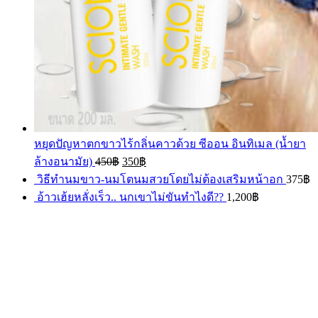
หยุดปัญหาตกขาวไร้กลิ่นคาวด้วย ซีออน อินทิเมล (น้ำยา
ล้างอนามัย)
450
฿
350
฿
วิธีทำนมขาว-นมโตนมสวยโดยไม่ต้องเสริมหน้าอก
375
฿
อ้าวเฮ้ยหลั่งเร็ว.. นกเขาไม่ขันทำไงดี??
1,200
฿