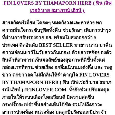
FIN LOVERS BY THAMAPORN HERB ( ฟิน เลิฟ
เว่อร์ บาย ธมาภรณ์ เฮิรบ์ )
สารสกัดพรีเมี่ยม โครตๆ หมดกังวลและหาห่วง พก
ความมั่นใจกระชับรูฟิตทั้งคืน ช่วยรักษา เพิ่มการบำรุง
ที่ผ่านการรับรองจาก อย. พร้อมใบส่งออกกว่า 5
ประเทศ ติดอันดับ BEST SELLER มายาวนาน มาคืน
ความอ่อนเยาว์ในวัยสาวกันเถอะ! ด้วยสารสกัดของตัว
สินค้าที่สามารถเห็นผลลัพธ์ของสุขภาพที่ดีขึ้นตั้งแต่
กล่องแรกที่ทาน ช่วยเรื่อง อกอึ๋มเนินนมเต่งตึ๋ง และ ระดู
ขาว ตกขาวลด ไม่มีกลิ่นให้รำคาญใจ FIN LOVERS
BY THAMAPORN HERB ( ฟิน เลิฟเว่อร์ บาย ธมาภ
รณ์ เฮิรบ์ ) #FINLOVER.COM ทั้งยังช่วยปรับสมดุล
ภายในให้ระบบเลือดไหลเวียนดี มีความสดชื่น
กระปรี้กระเปร่าขึ้นอย่างเห้นได้ชัด รวมไปถึงภาวะ
อาการปวดท้อง หน่วงท้อง มดลูกบีบรัดขณะมีประจำ