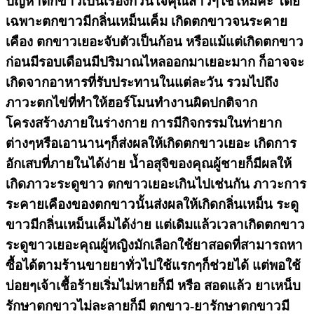
ปัญหาตกขาวเป็นเรื่องกวนใจคุณสาวๆใช่ไหมคะ โดย
เฉพาะตกขาวมีกลิ่นเหม็นเค็ม เกิดตกขาวจนระคาย
เคือง ตกขาวเยอะจับตัวเป็นก้อน หรือแม้แต่เกิดตกขาว
ก่อนมีรอบเดือนมีปริมาณไหลออกมาเยอะมาก ก็อาจจะ
เกิดจากอาหารที่รับประทานในแต่ละวัน รวมไปถึง
ภาวะตกไข่ที่ทำให้ฮอร์โมนทำงานผิดปกติจาก
โครงสร้างภายในร่างกาย การมีกิจกรรมในท่ายาก
ต่างๆหรือเอานานๆก็ส่งผลให้เกิดตกขาวเยอะ เกิดการ
อักเสบที่ภายในได้ง่าย น้ำอสุจิของคุณผู้ชายก็มีผลให้
เกิดภาวะระดูขาว ตกขาวเยอะเกินไปเช่นกัน ภาวะการ
ระคายเคืองของตกขาวนั้นส่งผลให้เกิดกลิ่นเหม็น ระดู
ขาวมีกลิ่นเหม็นเค็มได้ง่าย แต่เดิมแล้วเวลาเกิดตกขาว
ระดูขาวเยอะคุณผู้หญิงมักเลือกใช้ยาสอดที่สามารถหา
ซื้อได้ตามร้านขายยาทั่วไปใช้แรกๆก็ช่วยได้ แต่พอใช้
บ่อยๆเจ้าเชื้อร้ายเริ่มไม่หายก็มี หรือ สอดแล้ว ยาเหน็บ
รักษาตกขาวไม่ละลายก็มี ตกขาว-ยารักษาตกขาวมี