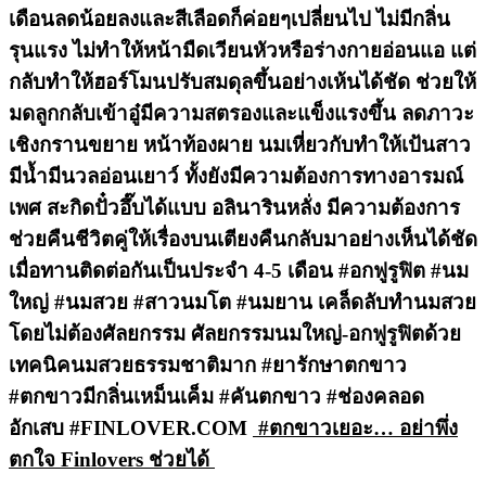
เดือนลดน้อยลงและสีเลือดก็ค่อยๆเปลี่ยนไป ไม่มีกลิ่น
รุนแรง ไม่ทำให้หน้ามืดเวียนหัวหรือร่างกายอ่อนแอ แต่
กลับทำให้ฮอร์โมนปรับสมดุลขึ้นอย่างเห้นได้ชัด ช่วยให้
มดลูกกลับเข้าอู๋มีความสตรองและแข็งแรงขึ้น ลดภาวะ
เชิงกรานขยาย หน้าท้องผาย นมเหี่ยวกับทำให้เป้นสาว
มีน้ำมีนวลอ่อนเยาว์ ทั้งยังมีความต้องการทางอารมณ์
เพศ สะกิดปั๋วอึ๊บได้แบบ อลินารินหลั่ง มีความต้องการ
ช่วยคืนชีวิตคู่ให้เรื่องบนเตียงคืนกลับมาอย่างเห็นได้ชัด
เมื่อทานติดต่อกันเป็นประจำ 4-5 เดือน #อกฟูรูฟิต #นม
ใหญ่ #นมสวย #สาวนมโต #นมยาน เคล็ดลับทำนมสวย
โดยไม่ต้องศัลยกรรม ศัลยกรรมนมใหญ่-อกฟูรูฟิตด้วย
เทคนิคนมสวยธรรมชาติมาก #ยารักษาตกขาว
#ตกขาวมีกลิ่นเหม็นเค็ม #คันตกขาว #ช่องคลอด
อักเสบ #FINLOVER.COM
#ตกขาวเยอะ… อย่าพึ่ง
ตกใจ Finlovers ช่วยได้