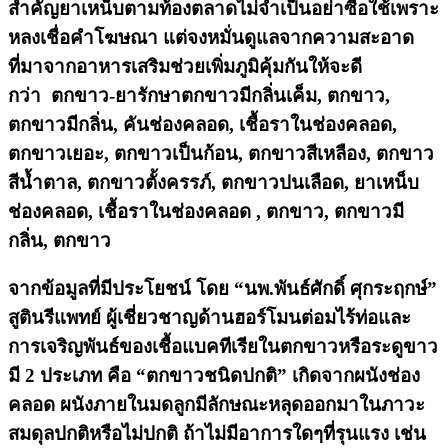
สำคัญยาเหน็บตามท้องตลาดไม่จำเป็นอย่าซื้อใช้เพราะ
หลงเชื่อคำโฆษณา แต่จงหมั่นดูแลจากความสะอาด
ที่มาจากอาหารเสริมช่วยเพิ่มภูมิคุ้มกันให้จะดี
กว่า ตกขาว-ยารักษาตกขาวมีกลิ่นเค็ม, ตกขาว,
ตกขาวมีกลิ่น, คันช่องคลอด, เชื้อราในช่องคลอด,
ตกขาวเยอะ, ตกขาวเป็นก้อน, ตกขาวสีเหลือง, ตกขาว
สีน้ำตาล, ตกขาวตั้งครรภ์, ตกขาวปนเลือด, ยาเหน็บ
ช่องคลอด, เชื้อราในช่องคลอด , ตกขาว, ตกขาวมี
กลิ่น, ตกขาว
จากข้อมูลที่มีประโยชน์ โดย “นพ.พันธ์ศักดิ์ ศุกระฤกษ์”
สูตินรีแพทย์ ผู้เชี่ยวชาญด้านฮอร์โมนต่อมไร้ท่อและ
การเจริญพันธ์ของเชื้อแบคทีเรียในตกขาวหรือระดูขาว
มี 2 ประเภท คือ “ตกขาวชนิดปกติ” เกิดจากผนังช่อง
คลอด ผนังภายในมดลูกมีลักษณะหลุดออกมาในภาวะ
สมดุลปกติหรือไม่ปกติ ถ้าไม่มีอาการใดๆที่รุนแรง เช่น