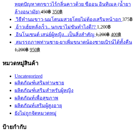
หยุดปัญหาตกขาวไร้กลิ่นคาวด้วย ซีออน อินทิเมล (น้ำยา
ล้างอนามัย)
450
฿
350
฿
วิธีทำนมขาว-นมโตนมสวยโดยไม่ต้องเสริมหน้าอก
375
฿
อ้าวเฮ้ยหลั่งเร็ว.. นกเขาไม่ขันทำไงดี??
1,200
฿
อินโนเซนต์ เสน่ย์ผู้หญิง...เป็นสิ่งสำคัญ
1,200
฿
400
฿
สมรรถภาพท่านชาย-ยาเพิ่มขนาดน้องชายเบิรน์ได้ทั้งคืน
1,200
฿
950
฿
หมวดหมู่สินค้า
Uncategorized
ผลิตภัณฑ์เสริมท่านชาย
ผลิตภัณฑ์เสริมสำหรับผู้หญิง
ผลิตภัณท์เพื่อสุขภาพ
ผลิตภัณท์เสริมผู้สูงอายุ
ยังไม่ถูกจัดหมวดหมู่
ป้ายกำกับ