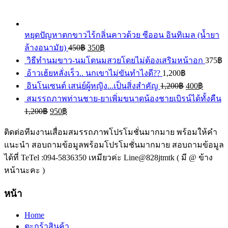
หยุดปัญหาตกขาวไร้กลิ่นคาวด้วย ซีออน อินทิเมล (น้ำยา
ล้างอนามัย)
450
฿
350
฿
วิธีทำนมขาว-นมโตนมสวยโดยไม่ต้องเสริมหน้าอก
375
฿
อ้าวเฮ้ยหลั่งเร็ว.. นกเขาไม่ขันทำไงดี??
1,200
฿
อินโนเซนต์ เสน่ย์ผู้หญิง...เป็นสิ่งสำคัญ
1,200
฿
400
฿
สมรรถภาพท่านชาย-ยาเพิ่มขนาดน้องชายเบิรน์ได้ทั้งคืน
1,200
฿
950
฿
ติดต่อทีมงานเสื่อมสมรรถภาพโปรโมชั่นมากมาย พร้อมให้คำ
แนะนำ สอบถามข้อมูลพร้อมโปรโมชั่นมากมาย สอบถามข้อมูล
ได้ที่ TeTel :094-5836350 เหมียวค่ะ Line@828jtmtk ( มี @ ข้าง
หน้านะคะ )
หน้า
Home
ตะกร้าสินค้า