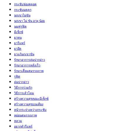
กระชับช่องคลอด
กระชับมดลูก
นกเขาไม่ขัน
นกเขา ไม่ ขัน อายุ น้อย
นมฟูรูฟิต
มีเซ็กซ์
ยาทน
ยารีแพร์
ยาอึด
ยาแก้นกเขาขัน
รักษาอาการล่มปากอ่าว
รักษาอาการหลั่งเร็ว
รักษาเสื่อมสมรรถภาพ
รูฟิต
ล่มปากอ่าว
วิธีการร่วมรัก
วิธีการเล้าโลม
สร้างความสุขขณะมีเซ็กซ์
สร้างความสุขบนเตียง
หน้ากระจ่างหว่างกระชับ
หย่อนสมรรถภาพ
หลวม
อยากทำรีแพร์