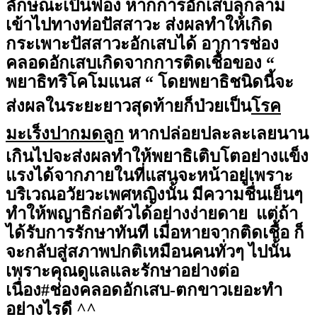
ลักษณะเป็นฟอง หากการอักเสบลุกลาม
เข้าไปทางท่อปัสสาวะ ส่งผลทำให้เกิด
กระเพาะปัสสาวะอักเสบได้ อาการช่อง
คลอดอักเสบเกิดจากการติดเชื้อของ “
พยาธิทริโคโมแนส “ โดยพยาธิชนิดนี้จะ
ส่งผลในระยะยาวสุดท้ายก็ป่วยเป็น
โรค
มะเร็งปากมดลูก
หากปล่อยปละละเลยนาน
เกินไปจะส่งผลทำให้พยาธิเติบโตอย่างแข็ง
แรงได้จากภายในที่แสนจะหน้าอยู่เพราะ
บริเวณอวัยวะเพศหญิงนั้น มีความชื่นเย็นๆ
ทำให้พญาธิก่อตัวได้อย่างง่ายดาย แต่ถ้า
ได้รับการรักษาทันที เมื่อหายจากติดเชื้อ ก็
จะกลับสู่สภาพปกติเหมือนคนทั่วๆ ไปนั้น
เพราะคุณดูแลและรักษาอย่างต่อ
เนื่อง#ช่องคลอดอักเสบ-ตกขาวเยอะทำ
อย่างไรดี ^^