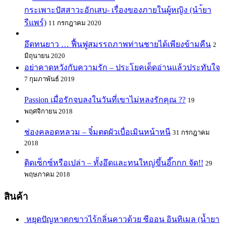
กระเพาะปัสสาวะอักเสบ- เรื่องของภายในผู้หญิง (นำ้ยา
รีแพร์)
11 กรกฎาคม 2020
อึดทนยาว … ฟื้นฟูสมรรถภาพท่านชายได้เพียงข้ามคืน
2
มิถุนายน 2020
อย่าคาดหวังกับความรัก – ประโยคเด็ดอ่านแล้วประทับใจ
7 กุมภาพันธ์ 2019
Passion เมื่อรักจบลงในวันที่เขาไม่หลงรักคุณ ??
19
พฤศจิกายน 2018
ช่องคลอดหลวม – จิ๋มตดผัวเบื่อเมินหน้าหนี
31 กรกฎาคม
2018
ติดเซ็กซ์หรือเปล่า – ทั้งอึดและทนใหญ่ขึ้นอี๊กกก จัด!!
29
พฤษภาคม 2018
สินค้า
หยุดปัญหาตกขาวไร้กลิ่นคาวด้วย ซีออน อินทิเมล (น้ำยา