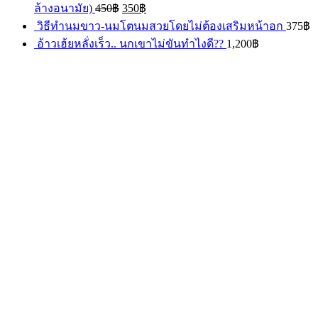
ล้างอนามัย)
450
฿
350
฿
วิธีทำนมขาว-นมโตนมสวยโดยไม่ต้องเสริมหน้าอก
375
฿
อ้าวเฮ้ยหลั่งเร็ว.. นกเขาไม่ขันทำไงดี??
1,200
฿