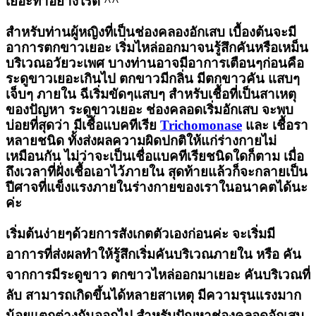
เยอะทำอย่างไรดี ^^
สำหรับท่านผู้หญิงที่เป็นช่องคลองอักเสบ เบื้องต้นจะมี
อาการตกขาวเยอะ เริ่มไหล่ออกมาจนรู้สึกคันหรือเหม็น
บริเวณอวัยวะเพศ บางท่านอาจมีอาการเตือนๆก่อนคือ
ระดูขาวเยอะเกินไป ตกขาวมีกลิ่น มีตกขาวคัน แสบๆ
เจ็บๆ ภายใน ฉีเริ่มขัดๆแสบๆ สำหรับเชื้อที่เป็นสาเหตุ
ของปัญหา ระดูขาวเยอะ ช่องคลอดเริ่มอักเสบ จะพบ
บ่อยที่สุดว่า มีเชื้อแบคทีเรีย
Trichomonase
และ เชื้อรา
หลายชนิด ทั้งส่งผลความผิดปกติให้แก่ร่างกายไม่
เหมือนกัน ไม่ว่าจะเป็นเชื่อแบคทีเรียชนิดใดก็ตาม เมื่อ
ถึงเวลาที่ฝั่งเชื้อเอาไว้ภายใน สุดท้ายแล้วก็จะกลายเป็น
ปีศาจที่แข็งแรงภายในร่างกายของเราในอนาคตได้นะ
ค่ะ
เริ่มต้นง่ายๆด้วยการสังเกตตัวเองก่อนค่ะ จะเริ่มมี
อาการที่ส่งผลทำให้รู้สึกเริ่มคันบริเวณภายใน หรือ คัน
จากการมีระดูขาว ตกขาวไหล่ออกมาเยอะ คันบริเวณที่
ลับ สามารถเกิดขึ้นได้หลายสาเหตุ มีความรุนแรงมาก
น้อยแตกต่างกันออกไป สำหรับปัญหาช่องคลอดอักเสบ