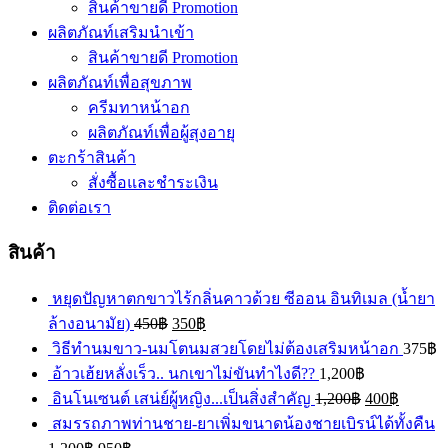
สินค้าขายดี Promotion
ผลิตภัณท์เสริมนำเข้า
สินค้าขายดี Promotion
ผลิตภัณท์เพื่อสุขภาพ
ครีมทาหน้าอก
ผลิตภัณท์เพื่อผู้สุงอายุ
ตะกร้าสินค้า
สั่งซื้อและชำระเงิน
ติดต่อเรา
สินค้า
หยุดปัญหาตกขาวไร้กลิ่นคาวด้วย ซีออน อินทิเมล (น้ำยา
ล้างอนามัย)
450
฿
350
฿
วิธีทำนมขาว-นมโตนมสวยโดยไม่ต้องเสริมหน้าอก
375
฿
อ้าวเฮ้ยหลั่งเร็ว.. นกเขาไม่ขันทำไงดี??
1,200
฿
อินโนเซนต์ เสน่ย์ผู้หญิง...เป็นสิ่งสำคัญ
1,200
฿
400
฿
สมรรถภาพท่านชาย-ยาเพิ่มขนาดน้องชายเบิรน์ได้ทั้งคืน