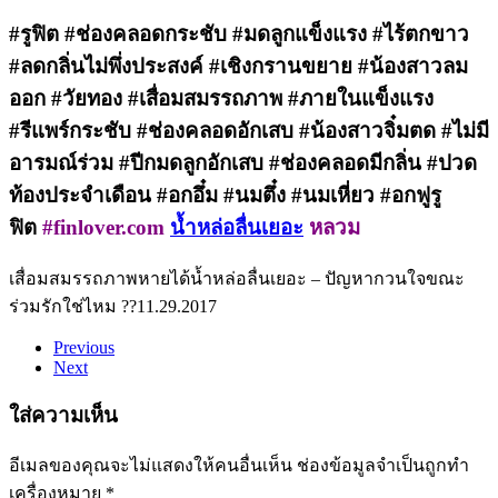
#รูฟิต #ช่องคลอดกระชับ #มดลูกแข็งแรง #ไร้ตกขาว
#ลดกลิ่นไม่พึ่งประสงค์ #เชิงกรานขยาย #น้องสาวลม
ออก #วัยทอง #เสื่อมสมรรถภาพ #ภายในแข็งแรง
#รีแพร์กระชับ #ช่องคลอดอักเสบ #น้องสาวจิ๋มตด #ไม่มี
อารมณ์ร่วม #ปีกมดลูกอักเสบ #ช่องคลอดมีกลิ่น #ปวด
ท้องประจำเดือน #อกอึ๋ม #นมตึ๋ง #นมเหี่ยว #อกฟูรู
ฟิต
#finlover.com
น้ำหล่อลื่นเยอะ
หลวม
เสื่อมสมรรถภาพหายได้
น้ำหล่อลื่นเยอะ – ปัญหากวนใจขณะ
ร่วมรักใช่ไหม ??
11.29.2017
Previous
Next
ใส่ความเห็น
อีเมลของคุณจะไม่แสดงให้คนอื่นเห็น
ช่องข้อมูลจำเป็นถูกทำ
เครื่องหมาย
*