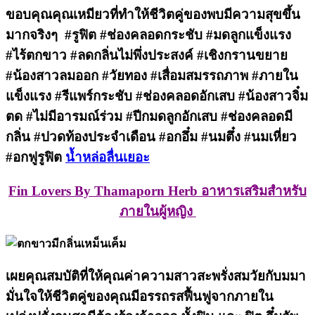
ขอบคุณคุณเหมียวที่ทำให้ชีวิตคู่ของพบมีความสุขขึ้น
มากจริงๆ #รูฟิต #ช่องคลอดกระชับ #มดลูกแข็งแรง
#ไร้ตกขาว #ลดกลิ่นไม่พึ่งประสงค์ #เชิงกรานขยาย
#น้องสาวลมออก #วัยทอง #เสื่อมสมรรถภาพ #ภายใน
แข็งแรง #รีแพร์กระชับ #ช่องคลอดอักเสบ #น้องสาวจิ๋ม
ตด #ไม่มีอารมณ์ร่วม #ปีกมดลูกอักเสบ #ช่องคลอดมี
กลิ่น #ปวดท้องประจำเดือน #อกอึ๋ม #นมตึ๋ง #นมเหี่ยว
#อกฟูรูฟิต
น้ำหล่อลื่นเยอะ
Fin Lovers By Thamaporn Herb อาหารเสริมสำหรับ
ภายในผู้หญิง
เผยคุณสมบัติที่ให้คุณค่าความสาวสะพรั่งสมวัยกับมมา
มั่นใจให้ชีวิตคู่ของคุณมีอรรถรสฟื้นฟูจากภายใน