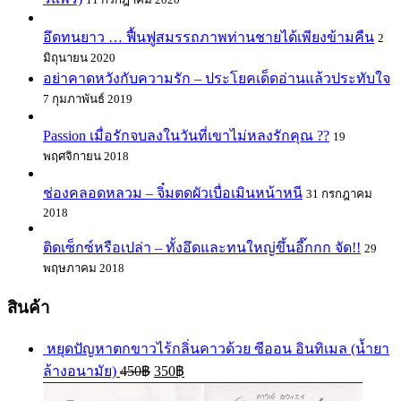
อึดทนยาว … ฟื้นฟูสมรรถภาพท่านชายได้เพียงข้ามคืน
2
มิถุนายน 2020
อย่าคาดหวังกับความรัก – ประโยคเด็ดอ่านแล้วประทับใจ
7 กุมภาพันธ์ 2019
Passion เมื่อรักจบลงในวันที่เขาไม่หลงรักคุณ ??
19
พฤศจิกายน 2018
ช่องคลอดหลวม – จิ๋มตดผัวเบื่อเมินหน้าหนี
31 กรกฎาคม
2018
ติดเซ็กซ์หรือเปล่า – ทั้งอึดและทนใหญ่ขึ้นอี๊กกก จัด!!
29
พฤษภาคม 2018
สินค้า
หยุดปัญหาตกขาวไร้กลิ่นคาวด้วย ซีออน อินทิเมล (น้ำยา
ล้างอนามัย)
450
฿
350
฿