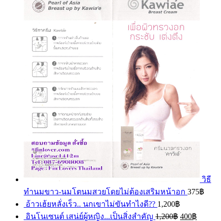
วิธี
ทำนมขาว-นมโตนมสวยโดยไม่ต้องเสริมหน้าอก
375
฿
อ้าวเฮ้ยหลั่งเร็ว.. นกเขาไม่ขันทำไงดี??
1,200
฿
อินโนเซนต์ เสน่ย์ผู้หญิง...เป็นสิ่งสำคัญ
1,200
฿
400
฿