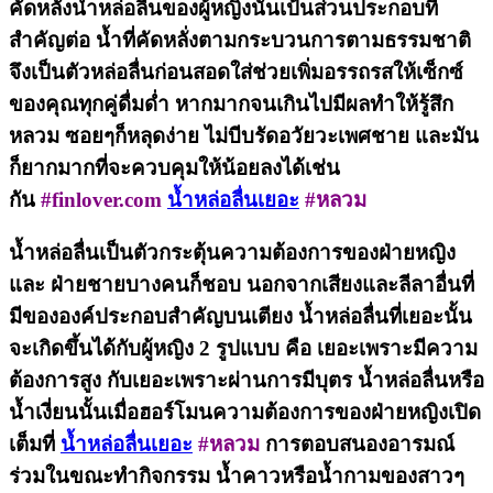
คัดหลั่งน้ำหล่อลื่นของผู้หญิงนั้นเป้นส่วนประกอบที่
สำคัญต่อ น้ำที่คัดหลั่งตามกระบวนการตามธรรมชาติ
จึงเป็นตัวหล่อลื่นก่อนสอดใส่ช่วยเพิ่มอรรถรสให้เซ็กซ์
ของคุณทุกคู่ดื่มด่ำ หากมากจนเกินไปมีผลทำให้รู้สึก
หลวม ซอยๆก็หลุดง่าย ไม่บีบรัดอวัยวะเพศชาย และมัน
ก็ยากมากที่จะควบคุมให้น้อยลงได้เช่น
กัน
#finlover.com
น้ำหล่อลื่นเยอะ
#หลวม
น้ำหล่อลื่นเป็นตัวกระตุ้นความต้องการของฝ่ายหญิง
และ ฝ่ายชายบางคนก็ชอบ นอกจากเสียงและลีลาอื่นที่
มีขององค์ประกอบสำคัญบนเตียง น้ำหล่อลื่นที่เยอะนั้น
จะเกิดขึ้นได้กับผู้หญิง 2 รูปแบบ คือ เยอะเพราะมีความ
ต้องการสูง กับเยอะเพราะผ่านการมีบุตร น้ำหล่อลื่นหรือ
น้ำเงี่ยนนั้นเมื่อฮอร์โมนความต้องการของฝ่ายหญิงเปิด
เต็มที่
น้ำหล่อลื่นเยอะ
#หลวม
การตอบสนองอารมณ์
ร่วมในขณะทำกิจกรรม น้ำคาวหรือน้ำกามของสาวๆ