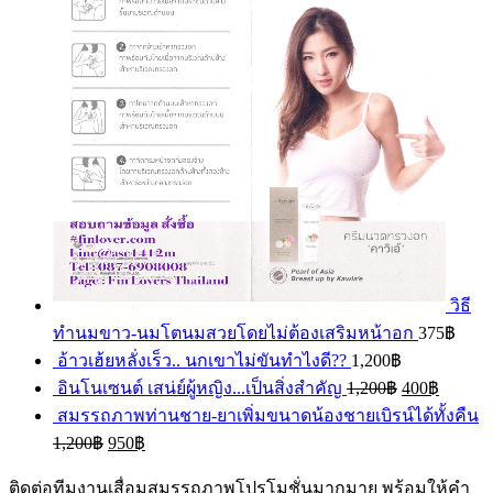
วิธี
ทำนมขาว-นมโตนมสวยโดยไม่ต้องเสริมหน้าอก
375
฿
อ้าวเฮ้ยหลั่งเร็ว.. นกเขาไม่ขันทำไงดี??
1,200
฿
อินโนเซนต์ เสน่ย์ผู้หญิง...เป็นสิ่งสำคัญ
1,200
฿
400
฿
สมรรถภาพท่านชาย-ยาเพิ่มขนาดน้องชายเบิรน์ได้ทั้งคืน
1,200
฿
950
฿
ติดต่อทีมงานเสื่อมสมรรถภาพโปรโมชั่นมากมาย พร้อมให้คำ