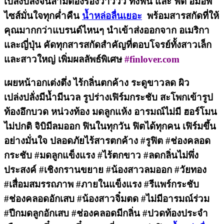
เปล่งปลั่งจนสามีต้องร้องว้าววว ทั้งฟิน และ ฟิต อึ๋มอัพ
ไซส์มั่นใจทุกค่ำคืน
น้ำหล่อลื่นเยอะ
พร้อมสารสกัดที่ให้
คุณมากกว่าแบรนด์ไหนๆ นำเข้าส่งออกจาก อเมริกา
และญี่ปุ่น คัดทุกสารสกัดสำคัญที่ตอบโจรย์ทั้งสาวเล็ก
และสาวใหญ่ เพิ่มผลลัพธ์พิเศษ
#finlover.com
เผยหน้าอกเต่งตึ่ง ไร้กลิ่นตกค้าง ระดูขาวลด ผิว
เปล่งปลั่งมีน้ำมีนวล รูปร่างเฟิร์มกระชับ สะโพกเข้ารูป
ท้องอึกบวด หน่วงท้อง มดลูกแห้ง อารมณ์ไม่มี ฮอร์โมน
ไม่ปกติ จิบิมีลมออก ฟินในทุกวัน ฟิตได้ทุกคน เฟิร์มขึ้น
อย่างมั่นใจ ปลอดภัยไร้สารตกค้าง #รูฟิต #ช่องคลอด
กระชับ #มดลูกแข็งแรง #ไร้ตกขาว #ลดกลิ่นไม่พึ่ง
ประสงค์ #เชิงกรานขยาย #น้องสาวลมออก #วัยทอง
#เสื่อมสมรรถภาพ #ภายในแข็งแรง #รีแพร์กระชับ
#ช่องคลอดอักเสบ #น้องสาวจิ๋มตด #ไม่มีอารมณ์ร่วม
#ปีกมดลูกอักเสบ #ช่องคลอดมีกลิ่น #ปวดท้องประจำ