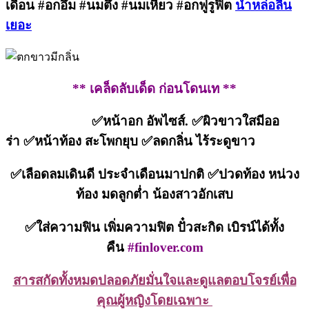
เดือน #อกอึ๋ม #นมตึ๋ง #นมเหี่ยว #อกฟูรูฟิต
น้ำหล่อลื่น
เยอะ
** เคล็ดลับเด็ด ก่อนโดนเท **
✅
หน้าอก อัพไซส์.
✅
ผิวขาวใสมีออ
ร่า
✅
หน้าท้อง สะโพกยุบ
✅
ลดกลิ่น ไร้ระดูขาว
✅
เลือดลมเดินดี ประจำเดือนมาปกติ
✅
ปวดท้อง หน่วง
ท้อง มดลูกต่ำ น้องสาวอักเสบ
✅
ใส่ความฟิน เพิ่มความฟิต ปั๋วสะกิด เบิรน์ได้ทั้ง
คืน
#finlover.com
สารสกัดทั้งหมดปลอดภัยมั่นใจและดูแลตอบโจรย์เพื่อ
คุณผู้หญิงโดยเฉพาะ