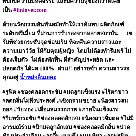
พบกับความมหัศจรรย์ และมีความสุขยิ่งกว่าที่เคย
เป็น
#finlover.com
ด้วยนวัตกรรมอันทันสมัยทำให้เราค้นพบ ผลิตภัณฑ์
ระดับฟรีเมี่ยม ที่ผ่านการรับรองจากหลายสถาบัน —
เซ
รั่มที่ช่วยกระชับจุดซ่อนเร้น
ที่จะคืนความสาวและ
ความเยาว์วัย ให้กับคุณผู้หญิง โดย
ไม่ต้องทำรีแพร์
ไม่
ต้องเจ็บตัว ไม่ต้องพักฟื้น ที่สำคัญ
ประหยัด
และ
ปลอดภัย
ได้ผล 100%
ด่วน!! อย่ารอช้า ความสาวรอ
คุณอยู่
น้ำหล่อลื่นเยอะ
#รูฟิต #ช่องคลอดกระชับ #มดลูกแข็งแรง #ไร้ตกขาว
#ลดกลิ่นไม่พึ่งประสงค์ #เชิงกรานขยาย #น้องสาวลม
ออก #วัยทอง #เสื่อมสมรรถภาพ #ภายในแข็งแรง
#รีแพร์กระชับ #ช่องคลอดอักเสบ #น้องสาวจิ๋มตด #ไม่มี
อารมณ์ร่วม #ปีกมดลูกอักเสบ #ช่องคลอดมีกลิ่น #ปวด
ท้องประจำเดือน #อกอึ๋ม #นมตึ๋ง #นมเหี่ยว #อกฟูรูฟิต