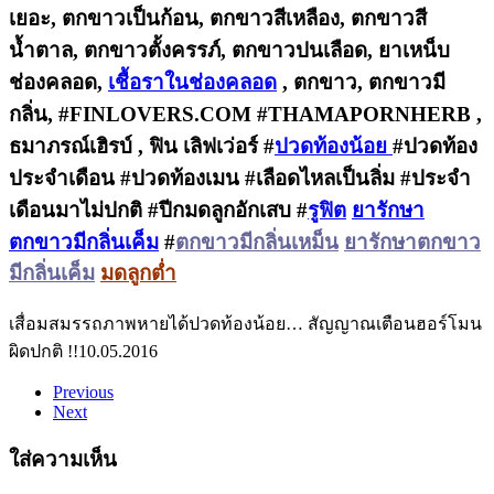
เยอะ, ตกขาวเป็นก้อน, ตกขาวสีเหลือง, ตกขาวสี
น้ำตาล, ตกขาวตั้งครรภ์, ตกขาวปนเลือด, ยาเหน็บ
ช่องคลอด,
เชื้อราในช่องคลอด
, ตกขาว, ตกขาวมี
กลิ่น, #FINLOVERS.COM #THAMAPORNHERB ,
ธมาภรณ์เฮิรบ์ , ฟิน เลิฟเว่อร์ #
ปวดท้องน้อย
#ปวดท้อง
ประจำเดือน #ปวดท้องเมน #เลือดไหลเป็นลิ่ม #ประจำ
เดือนมาไม่ปกติ #ปีกมดลูกอักเสบ #
รูฟิต
ยารักษา
ตกขาวมีกลิ่นเค็ม
#
ตกขาวมีกลิ่นเหม็น
ยารักษาตกขาว
มีกลิ่นเค็ม
มดลูกต่ำ
เสื่อมสมรรถภาพหายได้
ปวดท้องน้อย… สัญญาณเตือนฮอร์โมน
ผิดปกติ !!
10.05.2016
Previous
Next
ใส่ความเห็น