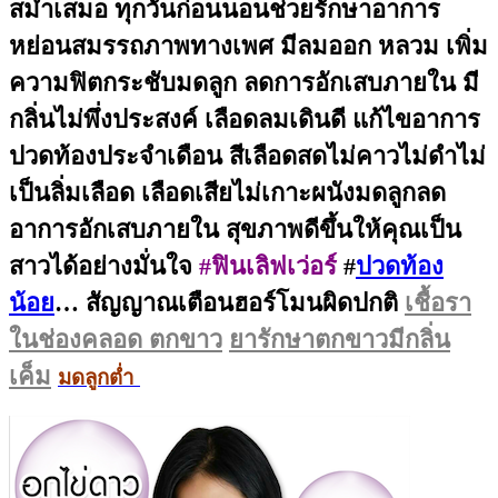
สม่ำเสมอ ทุกวันก่อนนอนช่วยรักษาอาการ
หย่อนสมรรถภาพทางเพศ มีลมออก หลวม เพิ่ม
ความฟิตกระชับมดลูก ลดการอักเสบภายใน มี
กลิ่นไม่พึ่งประสงค์ เลือดลมเดินดี แก้ไขอาการ
ปวดท้องประจำเดือน สีเลือดสดไม่คาวไม่ดำไม่
เป็นลิ่มเลือด เลือดเสียไม่เกาะผนังมดลูกลด
อาการอักเสบภายใน สุขภาพดีขึ้นให้คุณเป็น
สาวได้อย่างมั่นใจ
#ฟินเลิฟเว่อร์
#
ปวดท้อง
น้อย
… สัญญาณเตือนฮอร์โมนผิดปกติ
เชื้อรา
ในช่องคลอด
ตกขาว
ยารักษาตกขาวมีกลิ่น
เค็ม
มดลูกต่ำ