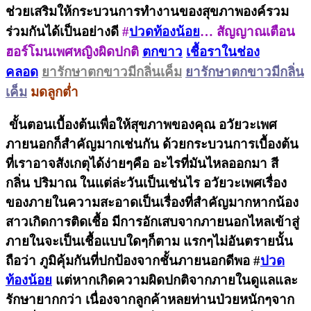
ช่วยเสริมให้กระบวนการทำงานของสุขภาพองค์รวม
ร่วมกันได้เป็นอย่างดี
#
ปวดท้องน้อย
… สัญญาณเตือน
ฮอร์โมนเพศหญิงผิดปกติ
ตกขาว
เชื้อราในช่อง
คลอด
ยารักษาตกขาวมีกลิ่นเค็ม
ยารักษาตกขาวมีกลิ่น
เค็ม
มดลูกต่ำ
ขั้นตอนเบื้องต้นเพื่อให้สุขภาพของคุณ อวัยวะเพศ
ภายนอกก็สำคัญมากเช่นกัน ด้วยกระบวนการเบื้องต้น
ที่เราอาจสังเกตุได้ง่ายๆคือ อะไรที่มันไหลออกมา สี
กลิ่น ปริมาณ ในแต่ล่ะวันเป็นเช่นไร อวัยวะเพศเรื่อง
ของภายในความสะอาดเป็นเรื่องที่สำคัญมากหากน้อง
สาวเกิดการติดเชื้อ มีการอักเสบจากภายนอกไหลเข้าสู่
ภายในจะเป็นเชื้อแบบใดๆก็ตาม แรกๆไม่อันตรายนั้น
ถือว่า ภูมิคุ้มกันที่ปกป้องจากชั้นภายนอกดีพอ #
ปวด
ท้องน้อย
แต่หากเกิดความผิดปกติจากภายในดูแลและ
รักษายากกว่า เนื่องจากลูกค้าหลยท่านป่วยหนักๆจาก