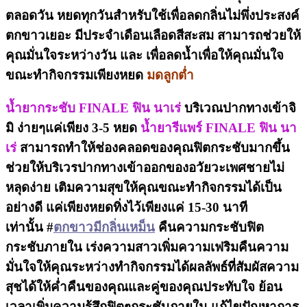
ตลอดวัน หยดทุกวันสำหรับใช้เพื่อลดกลิ่นไม่พึ่งประสงค์
ตกขาวเยอะ มีประจำเดือนเลือดสีสะสม สามารถช่วยให้
คุณมั่นใจระหว่างวัน และ เพื่อลดน้ำเพื่อให้คุณมั่นใจ
ขณะทำกิจกรรมเพียงหยด
มดลูกต่ำ
น้ำยากระชับ FINALE ฟิน นาเร่
บริเวณปากทางเข้าจิ
มิ ง่ายๆแค่เพียง 3-5 หยด
น้ำยารีแพร์ FINALE ฟิน นา
เร่
สามารถทำให้ช่องคลอดของคุณฟิตกระชับมากขึ้น
ช่วยให้บริเวรปากทางเข้าออกของอวัยวะเพศชายไม่
หลุดง่าย เติมความสุขให้คุณขณะทำกิจกรรมได้เป็น
อย่างดี แค่เพียงหยดทิ่งไว้เพียงแค่ 15-30 นาที
เท่านั้น #
ตกขาวมีกลิ่นเหม็น
คืนความกระชับฟิต
กระชับภายใน เร่งความสาวเพิ่มความเฟริมคืนความ
มั่นใจให้คุณระหว่างทำกิจกรรมได้ผลลัพธ์ที่สัมผัสความ
สุชได้ให้ค่ำคืนของคุณและคู่ของคุณประทับใจ ย้อน
เวลาเพิ่มความรู้สึกฟิตๆกระชับภายใน แก้ไขปัญหาการ