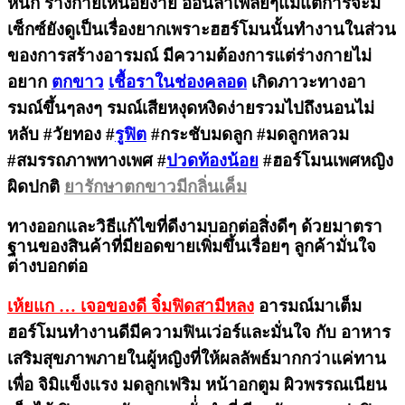
หนัก ร่างกายเหนื่อยง่าย อ่อนล้าเพลียๆแม้แต่การจะมี
เซ็กซ์ยังดูเป็นเรื่องยากเพราะฮฮร์โมนนั้นทำงานในส่วน
ของการสร้างอารมณ์ มีความต้องการแต่ร่างกายไม่
อยาก
ตกขาว
เชื้อราในช่องคลอด
เกิดภาวะทางอา
รมณ์ขึ้นๆลงๆ รมณ์เสียหงุดหงิดง่ายรวมไปถึงนอนไม่
หลับ #วัยทอง #
รูฟิต
#กระชับมดลูก #มดลูกหลวม
#สมรรถภาพทางเพศ #
ปวดท้องน้อย
#ฮอร์โมนเพศหญิง
ผิดปกติ
ยารักษาตกขาวมีกลิ่นเค็ม
ทางออกและวิธีแก้ไขที่ดีงามบอกต่อสิ่งดีๆ ด้วยมาตรา
ฐานของสินค้าที่มียอดขายเพิ่มขึ้นเรื่อยๆ ลูกค้ามั่นใจ
ต่างบอกต่อ
เห้ยแก … เจอของดี จิ๋มฟิดสามีหลง
อารมณ์มาเต็ม
ฮอร์โมนทำงานดีมีความฟินเว่อร์และมั่นใจ กับ อาหาร
เสริมสุขภาพภายในผู้หญิงที่ให้ผลลัพธ์มากกว่าแค่ทาน
เพื่อ จิมิแข็งแรง มดลูกเฟริม หน้าอกตูม ผิวพรรณเนียน