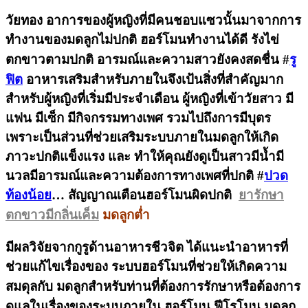
วัยทอง อาการของผู้หญิงที่มีคนชอบแซวนั้นมาจากการ
ทำงานของมดลูกไม่ปกติ ฮอร์โมนทำงานได้ดี รังไข่
ตกขาวตามปกติ อารมณ์และความสาวยังคงสดชื่น
#
รู
ฟิต
อาหารเสริมสำหรับภายในจึงเป้นสิ่งที่สำคัญมาก
สำหรับผู้หญิงที่เริ่มมีประจำเดือน ผู้หญิงที่เข้าวัยสาว มี
แฟน มีเซ็ก มีกิจกรรมทางเพศ รวมไปถึงการมีบุตร
เพราะเป็นส่วนที่ช่วยเสริมระบบภายในมดลูกให้เกิด
ภาวะปกติแข็งแรง และ ทำให้คุณยังดูเป็นสาวมีน้ำมี
นวลมีอารมณ์และความต้องการทางเพศที่ปกติ #
ปวด
ท้องน้อย
… สัญญาณเตือนฮอร์โมนผิดปกติ
ยารักษา
ตกขาวมีกลิ่นเค็ม
มดลูกต่ำ
มีผลวิจัยจากกูรูด้านอาหารชีวจิต ได้แนะนำอาหารที่
ช่วยแก้ไขเรื่องของ ระบบฮอร์โมนที่ช่วยให้เกิดความ
สมดุลกับ มดลูก
สำหรับท่านที่ต้องการรักษาหรือต้องการ
ดูแลในเรื่องของระบบภายใน ฮอร์โมน ฟีโรโมน มดลูก