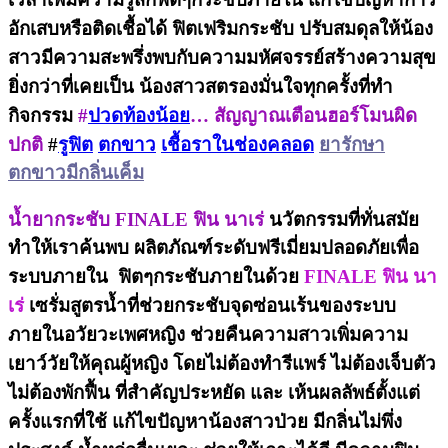
อักเสบหรือติดเชื้อได้ ฟิตเฟริมกระชับ ปรับสมดุลให้น้อง
สาวมีความสะพรึ่งพบกับความมหัศจรรย์สร้างความสุข
ยิ่งกว่าที่เคยเป็น น้องสาวสตรองมั่นใจทุกครั้งที่ทำ
กิจกรรม
#
ปวดท้องน้อย
… สัญญาณเตือนฮอร์โมนผิด
ปกติ
#
รูฟิต
ตกขาว
เชื้อราในช่องคลอด
ยารักษา
ตกขาวมีกลิ่นเค็ม
น้ำยากระชับ FINALE ฟิน นาเร่
นวัตกรรมที่ทั่นสมัย
ทำให้เราค้นพบ ผลิตภัณฑ์ระดับฟรีเมี่ยมปลอดภัยเพื่อ
ระบบภายใน
ฟิตๆกระชับภายในด้วย
FINALE ฟิน นา
เร่
เซรั่มสูตรน้ำที่ช่วยกระชับจุดซ่อนเร้นของระบบ
ภายในอวัยวะเพศหญิง ช่วยคืนความสาวเพิ่มความ
เยาว์วัยให้คุณผู้หญิง โดยไม่ต้องทำรีแพร์ ไม่ต้องเจ็บตัว
ไม่ต้องพักฟื้น ที่สำคัญประหยัด และ เห้นผลลัพธ์ตั้งแต่
ครั้งแรกที่ใช้ แก้ไขปัญหาน้องสาวป่วย มีกลิ่นไม่พึ่ง