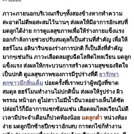
ภาวะภายนอกบริเวณกรีบๆทั้งสองข้างหากทำความ
สะอาดไม่ดีพอสะสมไว้นานๆ ส่งผลให้มีอาการอักเสบที่
มดลูกได้ง่าย การดูแลสุขภาพเพื่อให้ร่างกายแข็งแรง
ออกกำลังกายช่วยปรับสมดุลก็เป็นส่วนที่สำคัญ เพื่อให้
ฮฮร์โมน อลินารินของร่างการปกติ ก็เป็นสิ่งที่สำคัญ
มากๆเช่นกัน ภาวะเลือดลมสูบฉีดโลหิตไหลเวียน มดลูก
แข็งแรง ส่งผลให้กระบวนการสร้างความสุขของจิตใจ
เป็นปกติ ดูแลสุขภาพของการมีรูปร่างที่ดี
ยารักษา
ตกขาวมีกลิ่นเค็ม
บ่อยครั้งที่เราพบว่าผู้หญิงที่ขาด
สมดุล ฮฮร์โมนทำงานไม่ปกตินั้น ส่งผลให้รูปร่าง ผิว
พรรณ หน้าอก ดูไม่สาวไม่มีน้ำมีนวลอย่างเห็นได้ชัด
ปล่อยไว้ก็มีอาการแซกซ้อนเช่น เลือดลมไหลเวียนไม่ดี
เวลามีประจำเดือนก็ปวดท้องน้อย
มดลูกต่ำ
หน่วงท้อง
ง่าย มดลูกปีกซ้ายปีกขวาอักเสบ การตกไข่ก้ทำงาน