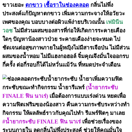
ขาวเยอะ
ตกขาว
เชื้อราในช่องคลอด
กลิ่นไม่พึ่ง
ประสงค์แก้ปัญหาตกขาว เพิ่มความกระจางให้อวัยวะ
เพศของคุณ บอบบางต่อผิวแพ้ง่ายบริเวณนั้น
เฟมินีน
วอช
ไม่มีส่วนผสมของสารที่ก่อให้เกิดการระคายเคือง
ใดๆ ปัญหาน้องสาวป่วย ระคายเคืองง่ายจะหมด ไป
ชัดเจนต่อสุขภาพภายในผู้หญฺิงไม่มีสารเจือป่น ไม่มีส่วน
ผสมของน้ำหอม ไม่มีแฮงกอฮอล์ จิ๋มคุณจึงมั่นใจออกรบ
กี่ครั้ง ต่อกี่รอบก็ได้ไม่หวั่นแม้วัน ที่หมดประจำเดือน
น้ำยากระชับ น้ำยาเพิ่มความฟิต
กระชับขณะทำกิจกรรม น้ำยารีแพร์
(น้ำยากระชับ
FINALE ฟิน นาเร่)
เมื่อต้องการแบบเร่งด่วน หยดเพื่อ
ความฟิตเฟริมของน้องสาว คืนความกระชับระหว่างทำ
กิจกรรม ให้ผลลัพธ์ราวกับคุณไปทำ รีแพร์ฟิตๆ มาเลย
#น้ำยากระชับ FINALE ฟิน นาเร่
เพื่อช่วยเรื่องของ
ระบบภายใน ลดกลิ่นไม่พึ่งประสงค์ ช่วยให้คุณมั่นใจ