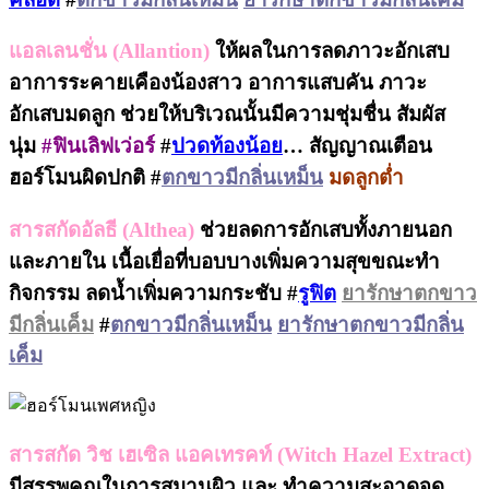
แอลเลนชั่น (Allantion)
ให้ผลในการลดภาวะอักเสบ
อาการระคายเคืองน้องสาว อาการแสบคัน ภาวะ
อักเสบมดลูก ช่วยให้บริเวณนั้นมีความชุ่มชื่น สัมผัส
นุ่ม
#ฟินเลิฟเว่อร์
#
ปวดท้องน้อย
… สัญญาณเตือน
ฮอร์โมนผิดปกติ #
ตกขาวมีกลิ่นเหม็น
มดลูกต่ำ
สารสกัดอัลธี (Althea)
ช่วยลดการอักเสบทั้งภายนอก
และภายใน เนื้อเยื่อที่บอบบางเพิ่มความสุขขณะทำ
กิจกรรม ลดน้ำเพิ่มความกระชับ #
รูฟิต
ยารักษาตกขาว
มีกลิ่นเค็ม
#
ตกขาวมีกลิ่นเหม็น
ยารักษาตกขาวมีกลิ่น
เค็ม
สารสกัด วิช เฮเซิล แอคเทรคท์ (Witch Hazel Extract)
มีสรรพคุณในการสมานผิว และ ทำความสะอาดจุด