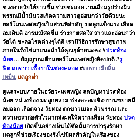
ช่วงอายุวัยให้ยาวขึ้น ช่วยชะลอความเสื่อมรูปร่างผิว
พรรณมีน้ำมีนวลเกิดความสาวดูอ่อนกว่าวัยด้วยนะ
ฮอร์โมนเพศหญิงเป็นส่วนที่สำคัญ มดลูกแข็งแรง เลือด
ลมเดินดี อารมณ์สดชื่น ร่างกายสดใส สาวและอ่อนกว่า
วัยได้ ชะลอโรคต่างๆได้ดี เรามีวิธีการรักษาสุขภาพ
ภายในรังไข่มาแนะนำให้คุณๆด้วยนะคะ #
ปวดท้อง
น้อย
… สัญญาณเตือนฮอร์โมนเพศหญิงผิดปกติ
#
รู
ฟิต
ตกขาว
เชื้อราในช่องคลอด
#
ตกขาวมีกลิ่น
เหม็น
มดลูกต่ำ
ดูแลระบบภายในอวัยวะเพศหญิง ลดปัญหาปวดท้อง
น้อย หน่วงท้อง มดลูกหลวม ช่องคลอดเชิงกรานขยายมี
ลมออก เลือดจาง วัยทอง ตกขาวเยอะ ผิวพรรณ และ
ความชราก่อตัวไวมากส่งผลให้ความเสื่อม วัยทอง
ปวด
ท้องน้อย
เกิดขึ้นอย่างเห็นได้ชัดนั้นการบำรุงรักษา
มดลูกที่ช่วยเรื่องของรังไข่มีผลสำคัญในเรื่องของ