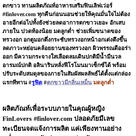
ตกขาว ทานผลิตภัณท์อาหารเสริมฟินเลิฟเว่อร์
#finlover.com ทุกคืนก่อนนอนช่วยให้คุณมั่นใจไม่ต้อง
อายอีกต่อไปทั้งยังช่วยลดอาการตกขาวเยอะ อักเสบ
ภายใน ปวดท้องน้อย มดลูกต่ำ ช่วยเพิ่มขนาดของ
ทรวงอก อกตูมอกตึ่งกระชับทรวงอกหน้าอกเต่งตึงขึ้น
ลดภาวะหย่อนคล้อยยานของทรวงอก ผิวพรรณดีออร่า
ออก มีความกระจางใสเลือดลมเดินปกติมีน้ำมีนวล
อารมณ์ปกติ อลินารินหลั่งฟีโรโมนมาเซ็กซ์ได้ พร้อม
ปรับระดับสมดุลของภายในสัมผัสผลลัพธ์ได้ตั้งแต่กล่อง
แรกทีทาน
#
รูฟิต
#
ตกขาวมีกลิ่นเหม็น
มดลูกต่ำ
ผลิตภัณท์เพื่อระบบภายในคุณผู้หญิง
FinLovers #finlover.com ปลอดภัยมีเลข
ทะเบียนจดแจ้งการผลิต แค่เพียงทานอย่าง