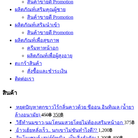
สินค้าขายดี Promotion
ผลิตภัณท์เสริมคุณผู้ชาย
สินค้าขายดี Promotion
ผลิตภัณท์เสริมนำเข้า
สินค้าขายดี Promotion
ผลิตภัณท์เพื่อสุขภาพ
ครีมทาหน้าอก
ผลิตภัณท์เพื่อผู้สุงอายุ
ตะกร้าสินค้า
สั่งซื้อและชำระเงิน
ติดต่อเรา
สินค้า
หยุดปัญหาตกขาวไร้กลิ่นคาวด้วย ซีออน อินทิเมล (น้ำยา
ล้างอนามัย)
450
฿
350
฿
วิธีทำนมขาว-นมโตนมสวยโดยไม่ต้องเสริมหน้าอก
375
฿
อ้าวเฮ้ยหลั่งเร็ว.. นกเขาไม่ขันทำไงดี??
1,200
฿
อินโนเซนต์ เสน่ย์ผู้หญิง...เป็นสิ่งสำคัญ
1,200
฿
400
฿