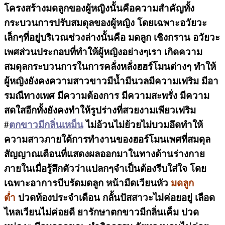
โครงสร้างมดลูกของผู้หญิงนั้นคือความสำคัญทั้ง
กระบวนการปรับสมดุลของผู้หญิง โดยเฉพาะอวัยวะ
เล็กๆที่อยู่บริเวณช่วงล่างนั้นคือ มดลูก เชิงกราน อวัยวะ
เพศส่วนประกอบที่ทำให้ผู้หญิงอย่างๆเรา เกิดความ
สมดุลกระบวนการในการคลั่งหลั่งฮฮร์โมนต่างๆ ทำให้
ผู้หญิงยังคงความสาวขาวมีน้ำมีนวลมีความเฟริม มีอา
รมณืทางเพศ มีความต้องการ มีความสะพรั่ง มีความ
สดใสอีกทั้งยังคงทำให้รูปร่างที่สวยงามเพียวเฟริม
#
ตกขาวมีกลิ่นเหม็น
ไม่อ้วนไม่ย้วยไม่บวมอึดทำให้
ความสาวภายใต้การทำงานของฮอร์โมนเพศที่สมดุล
สัญญาณเตือนที่แสดงผลออกมาในทางด้านร่างกาย
ภายในเมื่อรู้สึกตัวว่าแปลกๆจำเป็นต้องรีบใส่ใจ โดย
เฉพาะอาการบีบรัดมดลูก หน้ามืดเวียนหัว
มดลูก
ต่ำ
ปวดท้องประจำเดือน กลั้นปัสสาวะไม่ค่อยอยู่ เลือด
ไหลเวียนไม่ค่อยดี ยารักษาตกขาวมีกลิ่นเค็ม ปวด