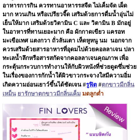
อาหารการกิน ควรทานอาหารรสจืด ไม่เค็มจัด เผ็ด
มาก หวนเกิน หรือเปรียวจี๊ด เสริมด้วยการดื่มน้ำอุ่นไม่
เย็นให้มาก เสริมด้วยวิตามิน C และ วิตามิน B มักอยู่
ในอาหารที่ทานเยอะมาก คือ ผักกาดเขียว แครอท
มะเขือเทศ แตงกวา ถั่วลันเตา เห็ดหูหนู นม นอกจาก
ควรเสริมด้วยสารอาหารที่อุดมไปด้วยคอลลาเจน ปลา
ทะเลน้ำลึกหรือสารสกัดจากคอลลาเจนคุณภาพ เพื่อ
กระตุ้นกระวบการทำงานให้กับผิวหนังที่ช่วยดูดซึ่มช่วย
ในเรื่องของการกักน้ำใต้ผิวขาวกระจางใสมีความอิ่ม
เกิดความอ่อนเยาว์ขึ้นได้ชัดเจน
#
รูฟิต
#
ตกขาวมีกลิ่น
เหม็น
ยารักษาตกขาวมีกลิ่นเค็ม
มดลูกต่ำ