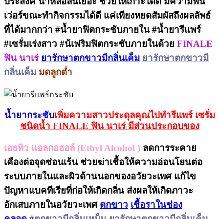
ประสงค์ น้ำหล่อลื่นเยอะ ช่วยให้เกาะได้ดี มีความฟิน
เว่อร์ขณะทำกิจกรรมได้ดี แค่เพียงหยดสัมผัสถึงผลลัพธ์
ที่ได้มากกว่า #น้ำยาฟิตกระชับภายใน #น้ำยารีแพร์
#เซรั่มเร่งสาว #น้เฟริมฟิตกระชับภายในด้วย
FINALE
ฟิน นาเร่
ยารักษาตกขาวมีกลิ่นเค็ม
ยารักษาตกขาวมี
กลิ่นเค็ม
มดลูกต่ำ
น้ำยากระชับ
เพิ่มความสาวประดุลคุณไปทำรีแพร์ เซรั่ม
ชนิดน้ำ FINALE ฟิน นาเร่ มีส่วนประกอบของ
เอธทิว แอลกอฮอล์ (Ethyl Alcohol )
ลดการระคาย
เคืองต่อจุดซ่อนเร้น ช่วยฆ่าเชื้อให้ความอ่อนโยนต่อ
ระบบภายในและผิวด้านนอกของอวัยวะเพศ แก้ไข
ปัญหาแบคทีเรียที่ก่อให้เกิดกลิ่น ส่งผลให้เกิดภาวะ
อักเสบภายในอวัยวะเพศ
ตกขาว
เชื้อราในช่อง
คลอด
#
ตกขาวมีกลิ่นเหม็น
ยารักษาตกขาวมีกลิ่นเค็ม