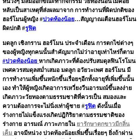
หน่วงๆ มีลมออกขณะทำกิจกรรม วัยทองนอนไม่ค่อย
หลับเป็นสาเหตุที่ส่งผลมาจาก การทำงานที่ผิดปกติของ
ฮอร์โมนผู้หญิง #
ปวดท้องน้อย
…สัญญาณเตือนฮอร์โมน
ผิดปกติ #
รูฟิต
มดลูก เชิงกราน ฮอร์โมน ประจำเดือน การตกไข่ต่างๆ
ของผู้หญิงทุกคนนั้นสำคัญมากไม่ว่าอายุเท่าไหร่ก็ตาม
#ปวดท้องน้อย
หากเกิดภาวะที่ต้องปรับสมดุลฟินโรโมน
เพศควรสมดุลสม่ำเสมอ มดลูก อวัยวะเพศ ฮอร์โมน มี
การทำงานเพิ่มขึ้นหนักขึ้นเรื่อยๆอีกทั้งอายุที่เพิ่มขึ้นนั้น
เอง ทำให้ผู้หญิงเกิดอาการเหวี่ยงวีนอารมณ์ขึ้นลงง่าย
เกิดภาวะวัยทองตามธรรมชาติที่ควรเป็น สมองและ
ความต้องการจะไม่นิ่งเท่าผู้ชาย #
รูฟิต
ดังนั้นเมื่อ
ร่างกายไม่แข็งแรงเกิดปฎิกิริยาตามธรรมชาติของ
ร่างกาย อารมณ์ ภาวะภายใน
ยารักษาตกขาวมีกลิ่น
เค็ม
อาจมีหน่วง ปวดท้องน้อยเพิ่มขึ้นเรื่อยๆ ยิ่งถ้าผ่าน