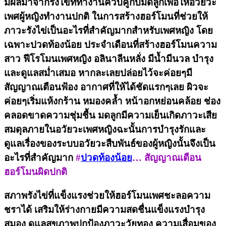
มีผลมาจากรังไข่ที่ทำงานควบคู่กับมดลูกเพื่อให้อวัยวะ
เพศผู้หญิงทำงานปกติ ในการสร้างฮอร์โมนที่ช่วยให้
ภาวะ
รังไข่เป็นอะไรที่สำคัญมากสำหรับเพศหญิง โดย
เฉพาะปวดท้องน้อย ประจำเดือนที่สร้างฮอร์โมนความ
สาว ฟีโรโมนเพศหญิง อลินาลีนหลั่ง มีน้ำมีนวล บำรุง
และดูแลสม่ำเสมอ หากละเลยปล่อยไว้จะค่อยๆมี
สัญญาณเตือนฟ้อง อากาศที่ให้ได้ชัดแรกๆเลย ผิวจะ
ค่อยๆเริ่มแห้งกร้าน หมองคล้ำ หน้าอกหย่อนคล้อย ช่อง
คลอดขาดความชุ่มชื้น มดลูกมีความเย็นเกิดภาวะเสีย
สมดุลภายในอวัยวะเพศหญิงฉะนั้นการบำรุงรักและ
ดูแลเรื่องของระบบอวัยวะสืบพันธ์ของผู้หญิงนั้นจึงเป็น
อะไรที่สำคัญมาก
#
ปวดท้องน้อย
… สัญญาณเตือน
ฮอร์โมนผิดปกติ
สภาพรังไข่ที่แข็งแรงช่วยให้ฮอร์โมนเพศชะลอความ
ชราได้ เสริมให้ร่างกายมีความสดชื่นแข็งแรงบำรุง
สมอง ดูแลสุขภาพปกป้องภาวะวัยทอง ความเสื่อมของ