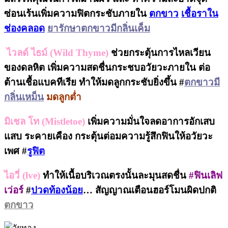
ซ่อนเร้นเพิ่มความฟิตกระชับภายใน
ตกขาว
เชื้อราใน
ช่องคลอด
ยารักษาตกขาวมีกลิ่นเค็ม
ไวลด์ ไธม์ (Wild Thyme)
ช่วยกระตุ้นการไหลเวียน
ของดลหิต เพิ่มความสดชื่นกระชบอวัยวะภายใน ต่อ
ต้านเชื้อแบคทีเรีย ทำให้มดลูกกระชับยิ่งขึ้น #
ตกขาวมี
กลิ่นเหม็น
มดลูกต่ำ
มิเชล โท (Mistletoe)
เพิ่มความมั่นใจลดอาการอักเสบ
แสบ ระคายเคือง กระตุ้นต่อมความรู้สึกฟินให้อวัยวะ
เพศ #
รูฟิต
ไอวี่ (lve)
ทำให้เนื้อบริเวณตรงนั้นละมุนสดชื่น
#ฟินเลิฟ
เว่อร์
#
ปวดท้องน้อย
… สัญญาณเตือนฮอร์โมนผิดปกติ
ตกขาว