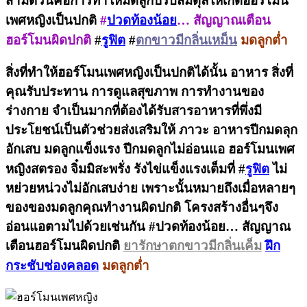
สามตัวนี้คือการทำให้มดลูกปรับสมดุลให้เกิดฮอร์โมน
เพศหญิงเป็นปกติ
#
ปวดท้องน้อย
… สัญญาณเตือน
ฮอร์โมนผิดปกติ
#
รูฟิต
#
ตกขาวมีกลิ่นเหม็น
มดลูกต่ำ
สิ่งที่ทำให้ฮอร์โมนเพศหญิงเป็นปกติได้นั้น อาหาร สิ่งที่
คุณรับประทาน การดูแลสุขภาพ การทำงานของ
ร่างกาย จำเป็นมากที่ต้องได้รับสารอาหารที่พึ่งมี
ประโยชน์เป็นตัวช่วยส่งเสริมให้ ภาวะ อาหารปีกมดลุก
อักเสบ มดลูกแข็งแรง ปีกมดลูกไม่อ่อนแอ ฮอร์โมนเพศ
หญิงสตรอง จิ๋มมิสะพรั่ง รังไข่แข็งแรงเต็มที่
#
รูฟิต
ไม่
หย่วยหน่วงไม่อักเสบง่าย เพราะนั้นหมายถึงเมื่อหลายๆ
ของของมดลูกคุณทำงานผิดปกติ โครงสร้างอื่นๆจึง
อ่อนแอตามไปด้วยเช่นกัน #ปวดท้องน้อย… สัญญาณ
เตือนฮอร์โมนผิดปกติ
ยารักษาตกขาวมีกลิ่นเค็ม
ฝึก
กระชับช่องคลอด
มดลูกต่ำ