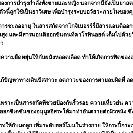
องของการบำรุงกำลังทั้งชายและหญิง นอกจากนี้ยัง
เป็นยาสต
ัวนี้ถูกใช้เป็นยาวิเศษ เพื่อบำรุงระบบอวัยวะภายในของค
การชะลออายุ ในสารสกัดจากโกจิเบอรร์รี่มีสารแอนติออกซิ
นสูง และมีสารแอนติออกซิแดนท์คาโรทินอยด์ เต็มไปด้วยวิ
ิว
ิ่มความยืดหยุ่นให้กับผนังหลอดเลือด ทำให้เกิดการฟิ
ก้ปัญหาทางเดินปัสสาวะ ลดภาวะของการผายลมผิดที่ ลดลมท
าะเป็นสารสกัดที่ช่วยป้องกันริ้วรอย ความเหี่ยวย่น ควา
กิริยาออกซิเดชั่นของอนุมูลอิสระให้มาทำอันตรายต่อผิวหนั
ให้กับมดลูก เพิ่มระดับฮอร์โมนในร่างกาย ให้กระปี้กระเ