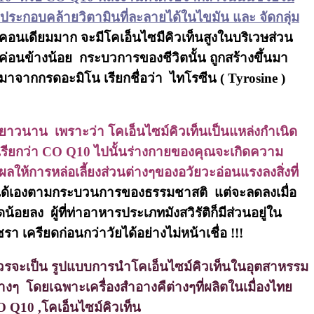
ระกอบคล้ายวิตามินที่ละลายได้ในไขมัน และ จัดกลุ่ม
คอนเดียมมาก จะมีโคเอ็นไซมืคิวเท็นสูงในบริเวษส่วน
่อนข้างน้อย กระบวการของชีวิตนั้น ถูกสร้างขึ้นมา
หืมาจากกรดอะมิโน เรียกชื่อว่า ไทโรซีน ( Tyrosine )
งยาวนาน เพราะว่า โคเอ็นไซม์คิวเท็นเป็นแหล่งกำเนิด
เรียกว่า CO Q10 ไปนั้นร่างกายของคุณจะเกิดความ
ผลให้การหล่อเลี้ยงส่วนต่างๆของอวัยวะอ่อนแรงลงสิ่งที่
ึ้นได้เองตามกระบวนการของธรรมชาสติ แต่จะลดลงเมื่อ
ยลง ผู้ที่ท่าอาหารประเภทมังสวิรัติก็มีส่วนอยู่ใน
ครียดก่อนกว่าวัยได้อย่างไม่หน้าเชื่อ !!!
ควรจะเป็น รูปแบบการนำโคเอ็นไซม์คิวเท็นในอุตสาหรรม
งๆ โดยเฉพาะเครื่องสำอางคืต่างๆที่ผลิตในเมื่องไทย
Q10 ,โคเอ็นไซม์คิวเท็น