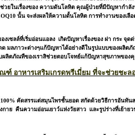
ยังช่วยในเรื่องของ ความดันโลหิต คุณผู้ป่วยที่มีปัญหา
OQ10 นั้น จะส่งผลให้ความดั้นโลหิต การทำงานของเลือดไหล่เ
ของเซลล์ที่เริ่มอ่อนแอลง เกิดปัญหาเรื่องของ ฝา กระ จุด
ดด มลภาวะต่างๆแก้ปัญหาได้อย่างดีในรูปแบบของผลิตภัณท
ับผลิตภัณทืของเราสิช่วยตอบโจทย์แก้ปัญหาสุขภาพของค
ตภัณฑ์ อาหารเสริมเกรดพรีเมี่ยม ที่จะช่วยชะ
00% คัดสรรแต่สมุนไพรชั้นยอด สกัดด้วยวิธีการอันทันส
่างกาย คืนความอ่อนเยาว์แห่งวัยสาว และรูปร่างที่เย้ายวน