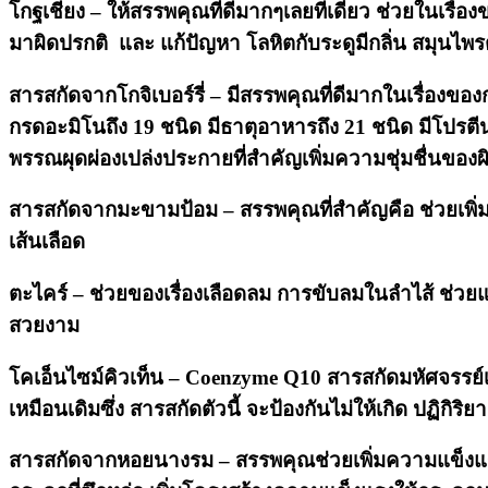
โกฐเชียง
– ให้สรรพคุณที่ดีมากๆเลยทีเดี๋ยว ช่วยในเรื่
มาผิดปรกติ และ แก้ปัญหา โลหิตกับระดูมีกลิ่น
สมุนไพรต
ส
ารสกัดจากโกจิเบอร์รี่
– มีสรรพคุณที่ดีมากในเรื่องของ
กรดอะมิโนถึง 19 ชนิด มีธาตุอาหารถึง 21 ชนิด มีโปรตี
พรรณผุดผ่องเปล่งประกายที่สำคัญเพิ่มความชุ่มชื่นของผ
สารสกัดจากมะขามป้อม
– สรรพคุณที่สำคัญคือ ช่วยเพ
เส้นเลือด
ตะไคร์
– ช่วยของเรื่องเลือดลม การขับลมในลำไส้ ช่วยแ
สวยงาม
โคเอ็นไซม์คิวเท็น
– Coenzyme Q10 สารสกัดมหัศจรรย์เพร
เหมือนเดิมซึ่ง สารสกัดตัวนี้ จะป้องกันไม่ให้เกิด ปฏิ
สารสกัดจากหอยนางรม
– สรรพคุณช่วยเพิ่มความแข็งแรง