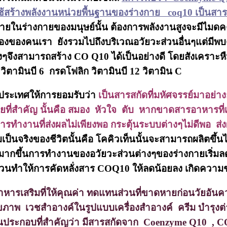
้สร้างพลังงานหน่วยพื้นฐานของร่างกาย coq10 เป็นสารป
ายในร่างกายของมนุษย์นั้น ต้องการพลังงานสูงจะมีไมดค
องของคนเรา ยังรวมไปถึงบริเวณอวัยวะส่วนอื่นๆแต่มีพบค
่อต่างๆจึงสามารถสร้าง CO Q10 ได้เป็นอย่างดี โดยสังเคราะ
 วิตามินบี 6 กรดโฟลิก วิตามินบี 12 วิตามิน C
ๆประเทศให้การยอมรับว่า
เป็นสารสกัดที่มหัศจรรย์มาอย่า
ยที่สำคัญ นั้นคือ สมอง หัวใจ ตับ หากขาดสารอาหารที่
การทำงานที่ส่งผลไม่เพียงพอ กระตุ้นระบบต่างๆไม่ดีพอ ส่ง
เป็นจริงของชีวิตนั้นคือ โคคิวเท็นนั้นจะสามารถผลิตข
ากขึ้นการทำงานของอวัยวะส่วนต่างๆของร่างกายเริ่มลดน้อ
ทำให้การคัดหลั่งสาร COQ10 ให้ลดน้อยลง เกิดความชรา เ
หารเสริมที่ให้คุณค่า ทดแทนส่วนที่ขาดหายก่อนวัยอัน
ุขภาพ เวชสำอางค์ในรูปแบบเครื่องสำอางค์ ครีม บำรุงต่า
ประกอบที่สำคัญว่า มีสารสกัดจาก Coenzyme Q10 , CO 