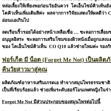
หล่อเลี้ยงให้เพียงพอก่อนวัยอันควร โคเอ็นไซม์คิวเท้น
โคคิวเท็นเพิ่มเติมสิค่ะ ผลจากการวิจัยแสดงให้ผลดีว่า C
อ่อนแอเกินไป
ลดเรือนริ้วรอยได้อย่างหน้าเหลือเชื่อ … ชะลอการเสื่อม
อนุมูลอิสระ ชะลอการเสริมโซมของผิวหนังเมื่อถูกแสงแ
ของ โคเอ็นไซม์คิวเท็น CO Q10 แล้วช่ายไหมค่ะ รองก
ฟอร์เก็ต มี น็อต (Forget Me Not) เป็นผลิ
คืนวัยสาวมาสู่คุณ
ผลิตภัณฑ์อาหารเสริมเกรดเอ ทำจากสมุนไพรธรรมชาติ 1
เป็นที่เรียบร้อยแล้ว ช่วยเพิ่มระดับฮอร์โมนเพศหญิงในร
Forgot Me Not มีส่วนประกอบของสมุนไพรต่อไปนี้