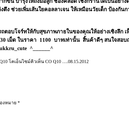
ากขึ้น บำรุงให้ถึงมอลูก ช่องคลอด เชิงกรานได้เป็นอย่างด
งตึง ช่วยเพิ่มเส้นใยคอลลาเจน ให้เหมือนวัยเด็ก ป้องกันกา
อบโจร์ทให้กับสุขภาพภายในของคุณให้อย่างเชิงลึก เห็นผล
30 เม็ด ในราคา 1100 บาทเท่านั้น สิ้นค้าดีๆ สนใจสอบถาม
/jukkru_cute ^______^
me Q10 โคเอ็นไซม์คิวเท็น CO Q10 ….
08.15.2012
รื่องหมาย
*