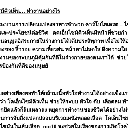
์คิวเท็น… ทำงานอย่างไร
ป็นกระบวนการเปลี่ยนแปลงอาหารจำพวก คาร์โบ
ไฮเดรต – ไ
ะประโยชน์ต่อชีวิต ดคเอ็นไซม์คิวเท็นมีหน้าที่ช่วยกำ
นุมูลอิสระภายในร่างกายได้เต้มประสิทฺภาพ เพื่อไม่ให้อว
รื่องของ ลิ้วรอย ความเหี้ยวย่น หน้าตาไม่สดใส ดึ่งความใ
งานของระบบภูมิคุ้มกันที่ดีในร่างกายของคนเราได้ ช่วยให
ป้องกันที่ดีของมนุษย์
ับอย่างเพียงพอทำให้กล้ามเนื้อหัวใจทำงานได้อย่างแข็งแร
่า โคเอ็นไซม์คิวเท็น ช่วยให้ระบบ หัวใจ ตับ เลือดลม ทำ
แล้วก็ล้มเหลวลง หยุดการทำงานของชีวิตได้อย่างไม่หน้า
รจับสิ่งแปลกปลอมบริเวณผนังหลอดเลือด โคเอ็นไซม์คิว
ยที่มีไขมันในเส้นเลือด coq10 จะช่วยในเรื่องของการเกิดโรคไ