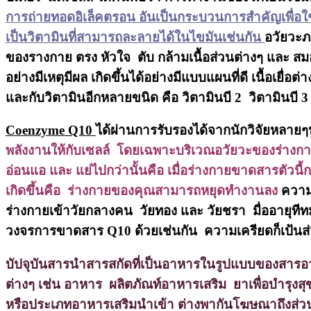
การถ่ายทอดอิเล็คตรอน อันเป็นกระบวนการสำคัญเพื่อใช
เป็นวิตามินที่สามารถละลายได้ในไขมันเช่นกัน
อวัยวะภ
ของรางกาย ตรง หัวใจ ตับ กล้ามเนื้อส่วนต่างๆ และ สม
อย่างมีเหตุมีผล เกิดขึ้นได้อย่างมีแบบแผนที่ดี เนื้อเยื
และกับวิตามินอีกหลายขนิด คือ วิตามินบี 2 วิตามินบี 3
Coenzyme Q10
ได้ผ่านการรับรองได้จากนักวิจัยหลาย
พลังงานให้กับเซลล์ โดยเฉพาะบริเวณอวัยวะของร่างกา
อ่อนแอ และ แย่ไปกว่านั้นคือ เมื่อร่างกายขาดสารตัวนี้
เกิดขึ้นคือ ร่างกายของคุณสามารถหยุดทำงานลง
ความ
ร่างกายเข้าวัยกลางคน วัยทอง และ วัยชรา มื่ออายุทีทม
วงจรการขาดสาร Q10 ด้วยเช่นกัน ความเครียดก็เป้นส่วน
บัปจุบันสารนำสารสกัดที่เป็นอาหารในรูปแบบของสารอา
ต่างๆ เช่น อาหาร ผลิตภัณท์อาหารเสริม ยาเพื่อบำรุงส
หรือประเภทอาหารเสริมนำเข้า ต่างพากันโฆษณาถึงส่วน