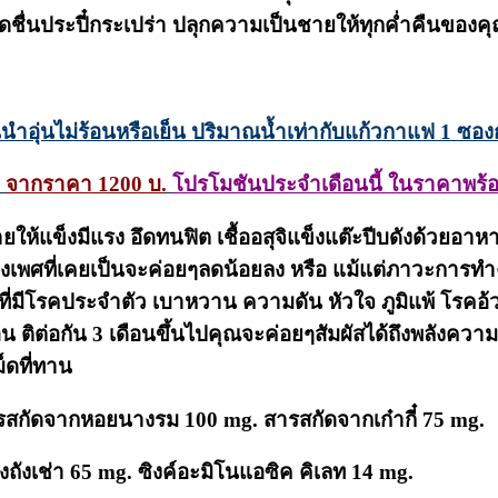
ื่นประปี๋กระเปร่า ปลุกความเป็นชายให้ทุกค่ำคืนของคุ
นนำอุ่นไม่ร้อนหรือเย็น ปริมาณน้ำเท่ากับแก้วกาแฟ 1 ซอ
ง
จากราคา 1200 บ.
โปรโมชันประจำเดือนนี้ ในราคาพร้อม
แข็งมีแรง อึดทนฟิต เชื้ออสุจิแข็งแต๊ะปีบดังด้วยอาห
พศที่เคยเป็นจะค่อยๆลดน้อยลง หรือ แม้แต่ภาวะการทำงานแ
ใดที่มีโรคประจำตัว เบาหวาน ความดัน หัวใจ ภูมิแพ้ โรค
 ติต่อกัน 3 เดือนขึ้นไปคุณจะค่อยๆสัมผัสได้ถึงพลังความ
ม็ดที่ทาน
รสกัดจากหอยนางรม 100 mg. สารสกัดจากเก๋ากี๋ 75 mg.
ังเช่า 65 mg. ซิงค์อะมิโนแอซิค คิเลท 14 mg.