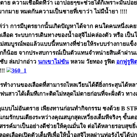
าย ความเชื่อผิดที่ว่า เอาบ่อยๆขะช่วยได้ก็เพราะมันบ่อยไ
ามากมาย หมดกันความเป็นชายที่เขาว่า ไม่มีน้ำยา !!!!
งแต่ว่า การมีบุตรยากนั้นเกิดปัญหาได้จาก คนใดคนหนึ่งเ
เลือด ระบบการเดินทางของน้ำอสุจิไม่คล่องตัว หรือ เป็นโร
ไม่สมบูรณ์พอแล้วแบบนี้หนทางที่ช่วยให้ระบบร่างกายแข
มากก็น้อย จากประสบการณ์เป็นตัวแทนจำหน่ายสินค้าผ่านเว
ะชับ ล่มปากอ่าว
นกเขาไม่ขัน
หลวม วัยทอง รูฟิต
อกฟูรูฟิ
!!!
ของเลือดที่สามารถไหลเวียนได้ดียิ่งกระสุนได้หลายล้านนั
วได้เต็มทีเกาะติดไม่หลุดไม่ตายก่อนที่จะฝั่งตัว ทาง
งปังๆแบบไม่อันตราย เพียงทานก่อนทำกิจกรรม ชงด้วย B
กมรักบนเตียงระหว่างคุณสนุกสุดเหวี่ยงเต็มทีจริงๆ ขั้
ค์มาเป็นอย่างดีช่วยให้คุณมั่นใจ ต่อได้หลายรอบสุขยิ่ง
หลอดเลือดเปิดตัวเต็มทีเพื่อให้น้ำอสุจิไหลผ่านท่อรังไข่