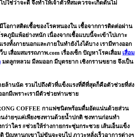
ปใช่ว่าจะดี จึงทำให้เจ้าตัวที่สมควรจะเกิดดันไม่
คยมีโอกาสติดเชื้อของโรคหนองใน เชื้อจากการติดต่อผ่าน
คภูมิแพ้อย่างหนัก เนื่องจากเชื้อแบบนี้จะเข้าไปเกาะ
็งแรงทั้งภายนอกและภายในทำยังไงได้บาง เรามีทางออก
็บ เสื่อมสมรรถภาพ.com เรื่องเซ็ก ปัญหาโรคเสื่อม
เสื่อม
ต
มดลูกหลวม มีลมออก มีบุตรยาก เชิงกรานขยาย จึงเป็น
ด รวมไปถึงตัวที่แข็งแรงที่ดีที่สุดก็คือตัวช่วยที่ส่ง
ออกมีเพราะเรามีตัวช่วยท่านชาย
 STRONG COFFEE กาแฟชนิดพร้อมดื่มอัดแน่นด้วยส่วน
นตอนง่ายๆแค่เพียงชงทานด้วยน้ำปกติ ชงทานก่อนทำ
กว่าใคร #ช่วยให้ร่างกายกระชุ่มกระชวย เส้นเอ็นแข็ง
ได้ปกติ ปัญหานกเขาไม่ขันจะจบไป ภาวะหลั่งเร็วอาการต่างๆ