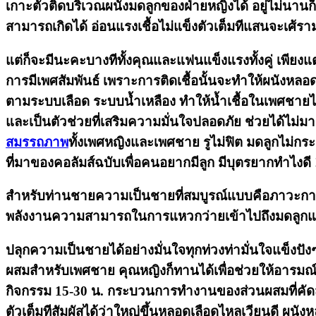
เกาะตัวติดบริเวณผนังมดลูกของฝ่ายหญิงได้ อยู่ไม่นานก็ต
สามารถเกิดได้ อ่อนแรงเชื้อไม่แข็งตัวเต็มทีแสนจะเศ้ร
แต่ก็จะมีนะคะบางทีทั้งคุณและแฟนแข็งแรงทั้งคู่ เพีย
การมีเพศสัมพันธ์ เพราะการติดเชื้อนั้นจะทำให้ผนังหลอด
ตามระบบเลือด ระบบน้ำเหลือง ทำให้น้ำเชื้อในเพศชาย
และเป็นตัวช่วยที่เสริมความมั่นใจปลอดภัย ช่วยได้ไม่
สมรรถภาพ
ทั้งเพศหญิงและเพศชาย รูไม่ฟิต มดลูกไม่กร
ที่มาของคอลัมส์ฉบับเพื่อคนอยากมีลูก มีบุตรยากทำไงดี 
สำหรับท่านชายความเป็นชายที่สมบูรณ์แบบคือภาวะการทำงาน
พลังงานความสามารถในการแหวกว่ายเข้าไปถึงมดลูกแฟนสา
ปลุกความเป็นชายได้อย่างมั่นใจทุกท่วงท่ามั่นใจแข็
ผสมสำหรับเพศชาย คุณหญิงก็ทานได้เพื่อช่วยให้อารมณ์เ
กิจกรรม 15-30 น. กระบวนการทำงานของส่วนผสมที่คัดสรร
ตัวเต็มทีสัมผัสได้ว่าใหญ่ขึ้นหลอดเลือดไหลเวียนดี ผนัง