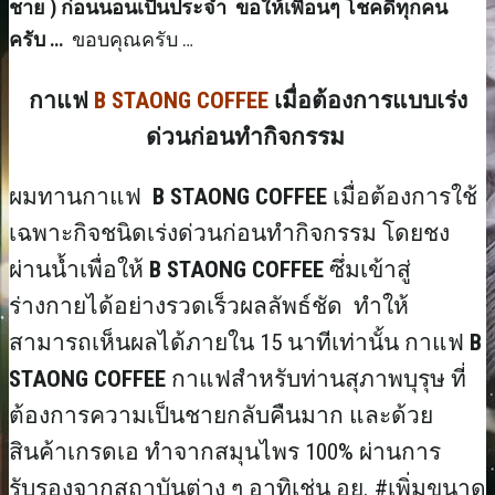
ชาย ) ก่อนนอนเป็นประจำ
ขอให้เพื่อนๆ โชคดีทุกคน
ครับ
…
ขอบคุณครับ …
กาแฟ
B STAONG COFFEE
เมื่อต้องการแบบเร่ง
ด่วนก่อนทำกิจกรรม
ผมทานกาแฟ
B STAONG COFFEE
เมื่อต้องการใช้
เฉพาะกิจชนิดเร่งด่วนก่อนทำกิจกรรม โดยชง
ผ่านน้ำเพื่อให้
B STAONG COFFEE
ซึ่มเข้าสู่
ร่างกายได้อย่างรวดเร็วผลลัพธ์ชัด ทำให้
สามารถเห็นผลได้ภายใน 15 นาทีเท่านั้น กาแฟ
B
STAONG COFFEE
กาแฟสำหรับท่านสุภาพบุรุษ ที่
ต้องการความเป็นชายกลับคืนมาก และด้วย
สินค้าเกรดเอ ทำจากสมุนไพร 100% ผ่านการ
รับรองจากสถาบันต่าง ๆ อาทิเช่น อย. #เพิ่มขนาด