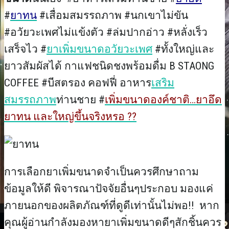
#
ยาทน
#เสื่อมสมรรถภาพ #นกเขาไม่ขัน
#อวัยวะเพศไม่แข้งตัว #ล่มปากอ่าว #หลั่งเร็ว
เสร็จไว #
ยาเพิ่มขนาดอวัยวะเพศ
#ทั้งใหญ่และ
ยาวสัมผัสได้ กาแฟชนิดชงพร้อมดื่ม B STAONG
COFFEE #บีสตรอง คอฟฟี่ อาหาร
เสริม
สมรรถภาพ
ท่านชาย #
เพิ่มขนาดองค์ชาติ…ยาอึด
ยาทน และใหญ่ขึ้นจริงหรอ ??
การเลือกยาเพิ่มขนาดจำเป็นควรศึกษาถาม
ข้อมูลให้ดี พิจารณาปัจจัยอื่นๆประกอบ มองแค่
ภายนอกของผลิตภัณฑ์ที่ดูดีเท่านั้นไม่พอ!! หาก
คุณผู้อ่านกำลังมองหายาเพิ่มขนาดดีๆสักชิ้นควร