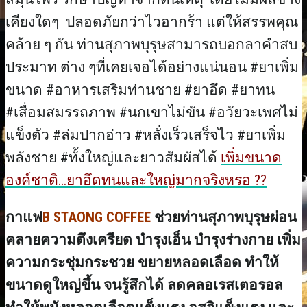
เคียงใดๆ ปลอดภัยกว่าไวอากร้า แต่ให้สรรพคุณ
คล้าย ๆ กัน ท่านสุภาพบุรุษสามารถบอกลาคำสบ
ประมาท ต่าง ๆที่เคยเจอได้อย่างแน่นอน #ยาเพิ่ม
ขนาด #อาหารเสริมท่านชาย #ยาอึด #ยาทน
#เสื่อมสมรรถภาพ #นกเขาไม่ขัน #อวัยวะเพศไม่
แข็งตัว #ล่มปากอ่าว #หลั่งเร็วเสร็จไว #ยาเพิ่ม
พลังชาย #ทั้งใหญ่และยาวสัมผัสได้
เพิ่มขนาด
องค์ชาติ…ยาอึดทนและใหญ่มากจริงหรอ ??
กาแฟ
B STAONG COFFEE
ช่วยท่านสุภาพบุรุษผ่อน
คลายความตึงเครียด บำรุงเอ็น บำรุงร่างกาย เพิ่ม
ความกระชุ่มกระชวย ขยายหลอดเลือด ทำให้
ขนาดดูใหญ่ขึ้น จนรู้สึกได้ ลดคลอเรสเตอรอล