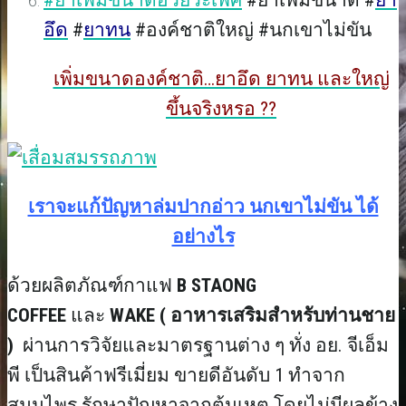
อึด
#
ยาทน
#องค์ชาติใหญ่ #นกเขาไม่ขัน
เพิ่มขนาดองค์ชาติ…ยาอึด ยาทน และใหญ่
ขึ้นจริงหรอ ??
เราจะแก้ปัญหาล่มปากอ่าว นกเขาไม่ขัน ได้
อย่างไร
ด้วยผลิตภัณฑ์กาแฟ
B STAONG
COFFEE
และ
WAKE ( อาหารเสริมสำหรับท่านชาย
)
ผ่านการวิจัยและมาตรฐานต่าง ๆ ทั่ง อย. จีเอ็ม
พี เป็นสินค้าฟรีเมี่ยม ขายดีอันดับ 1 ทำจาก
สมุนไพร รักษาปัญหาจากต้นเหตุ โดยไม่มีผลข้าง