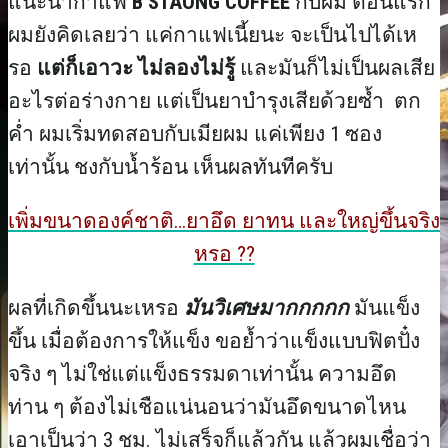
แนะนำกาแฟ
B STAONG COFFEE
กับผม ตอนแรก
ผมยังคิดเลยว่า แค่กาแฟเนี้ยนะ จะเป็นไปได้เห
รอ
แต่ก็เอาวะ ไม่ลองไม่รู้
และมันก็ไม่เป็นผลเสีย
อะไรต่อร่างกาย แต่เป็นยาบำรุงเสียด้วยซ้ำ ตก
ค่ำ ผมเริ่มทดสอบกับเมียผม แค่เพียง 1 ซอง
เท่านั้น ชงกับน้ำร้อน เห็นผลทันทีครับ
เพิ่มขนาดองค์ชาติ…ยาอึด ยาทน และใหญ่ขึ้นจริง
หรอ ??
ผลที่เกิดขึ้นนะเหรอ
มันวิเศษมากกกกก
มันแข็ง
ขึ้น เมื่อต้องการให้แข็ง ขอย้ำว่าแข็งแบบฟิตปั๋ง
จริง ๆ ไม่ใช่แต่แข็งธรรมดาเท่านั้น ความอึด
ท่าน ๆ ต้องไม่เชือแน่นอนว่ามันอึดขนาดไหน
เอาเป็นว่า 3 ชม. ไม่เสร็จก็แล้วกัน แล้วผมเชื่อว่า