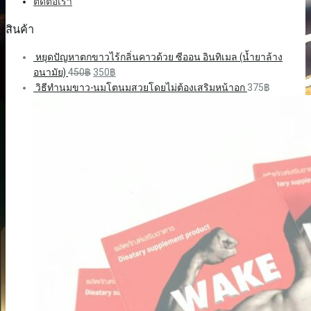
ติดต่อเรา
สินค้า
หยุดปัญหาตกขาวไร้กลิ่นคาวด้วย ซีออน อินทิเมล (น้ำยาล้าง
อนามัย)
450
฿
350
฿
วิธีทำนมขาว-นมโตนมสวยโดยไม่ต้องเสริมหน้าอก
375
฿