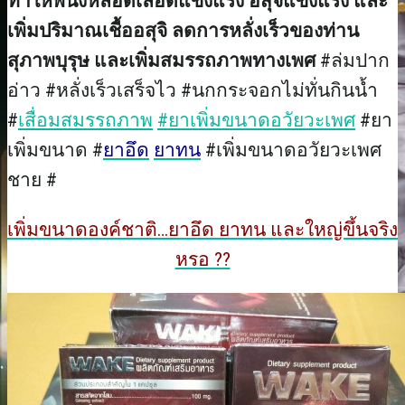
ทำให้พนังหลอดเลือดแข็งแรง อสุจิแข็งแรง และ
เพิ่มปริมาณเชื้ออสุจิ ลดการหลั่งเร็วของท่าน
สุภาพบุรุษ และเพิ่มสมรรถภาพทางเพศ
#ล่มปาก
อ่าว #หลั่งเร็วเสร็จไว #นกกระจอกไม่ทั่นกินน้ำ
#
เสื่อมสมรรถภาพ
#ยาเพิ่มขนาดอวัยวะเพศ
#ยา
เพิ่มขนาด #
ยาอึด
ยาทน
#เพิ่มขนาดอวัยวะเพศ
ชาย #
เพิ่มขนาดองค์ชาติ…ยาอึด ยาทน และใหญ่ขึ้นจริง
หรอ ??