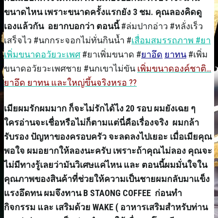
ขนาดไหน เพราะขนาดครั้งแรกยัง 3 ชม. คุณลองคิดดู
เองแล้วกัน อยากบอกว่า ตอนนี้
#ล่มปากอ่าว #หลั่งเร็ว
เสร็จไว #นกกระจอกไม่ทั่นกินน้ำ #
เสื่อมสมรรถภาพ
#ยา
เพิ่มขนาดอวัยวะเพศ
#ยาเพิ่มขนาด #
ยาอึด
ยาทน
#เพิ่ม
ขนาดอวัยวะเพศชาย #นกเขาไม่ขัน
เพิ่มขนาดองค์ชาติ…
ยาอึด ยาทน และใหญ่ขึ้นจริงหรอ ??
เมียผมรักผมมาก ก็จะไม่รักได้ไง 20 รอบ ผมยังเฉย ๆ
ใครอ่านจะเชื่อหรือไม่ก็ตามแต่นี่คือเรื่องจริง ผมกล้า
รับรอง ปัญหาของครอบครัว จะลดลงไปเยอะ เมื่อเมียคุณ
พอใจ ผมอยากให้ลองนะครับ เพราะถ้าคุณไม่ลอง คุณจะ
ไม่มีทางรู้เลยว่ามันวิเศษแค่ไหน และ ตอนนี้ผมมั่นใจใน
คุณภาพของสินค้าที่ช่วยให้ความเป็นชายผมกลับมาแข็ง
แรงอึดทน ผมจึงทาน B STAONG COFFEE ก่อนทำ
กิจกรรม และ เสริมด้วย
WAKE ( อาหารเสริมสำหรับท่าน