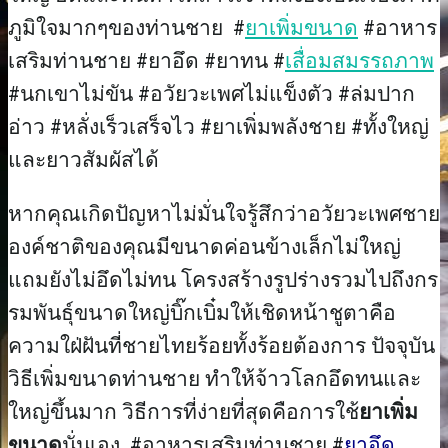
ภูมิใจมากๆของท่านชาย #
ยาเพิ่มขนาด
#อาหาร
เสริมท่านชาย #ยาอึด #ยาทน #
เสื่อมสมรรถภาพ
#นกเขาไม่ขัน #อวัยวะเพศไม่แข็งตัว #ล่มปาก
อ่าว #หลั่งเร็วเสร็จไว #ยาเพิ่มพลังชาย #ทั้งใหญ่
และยาวสัมผัสได้
หากคุณเกิดปัญหาไม่มั่นใจรู้สึกว่าอวัยวะเพศชาย
องค์ชาติของคุณมีขนาดค่อนข้างเล็กไม่ใหญ่
แถมยังไม่อึดไม่ทน โครงสร้างรูปร่างรวมไปถึงกร
รมพันธ์ุขนาดใหญ่บิ๊กเบิ๋มให้เชิดหน้าชูตาคือ
ความใฝ่ฝันที่ชายไทยร้อยทั้งร้อยต้องการ ปัจจุบัน
วิธีเพิ่มขนาดท่านชาย ทำให้จ้าวโลกอึดทนและ
ใหญ่ขึ้นมาก วิธีการที่ง่ายที่สุดคือการใช้
ยาเพิ่ม
ขนาด
นั่นเอง #อาหารเสริมท่านชาย #
ยาอึด