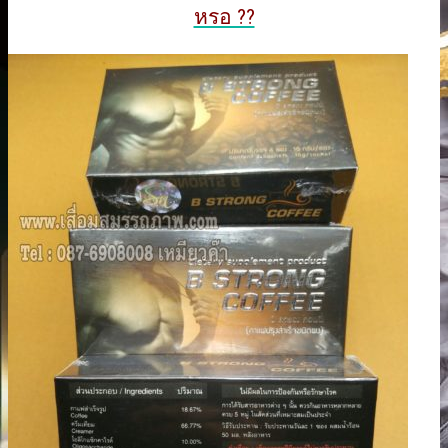
หรอ ??