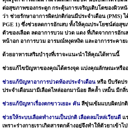
ต่อสุขภาพของกระดูก กระตุ้นการเจริญเติบโตของผิวหนัง
ว่า ช่วยรักษาอาการผิดปกติก่อนมีประจำเดือน (PMS) ได้
PGE 1) ซึ่งช่วยลดการอักเสบ ทั้งให้คุณประโยชน์ต่อส
ตัวของเลือด ลดอาการบวม ปวด แดง ที่เกิดจากการอักเส
หน้าอก อาการบวม อารมณ์หงุดหงิด และอาการระคายเคื
ด้วยอาหารเสริมบำรุงที่เราจะแนะนำให้คุณได้ทานนี้
ช่วยแก้ไขปัญหาของคุณได้ตรงจุด แบ่งคุณลักษณะหรืออาก
ช่วยแก้ปัญหาอาการปวดท้องประจำเดือน
หรือ บีบรัดป
ประจำเดือนมามีเลือดไหล่ออกมาน้อย สีคล้ำ เหม็น มีกลิ
ช่วยแก้ปัญหาเรื่องตกขาวเยอะ คัน
สีขุ่นเข้มแบบผิดปกต
ช่วยให้ระบบเลือดทำงานเป็นปกติ เลือดลมไหล่เวียนดี
แร
เพราะร่างกายเราเกิดสารตกค้างอยู่จึงทำให้ตัวยาเข้าไปป