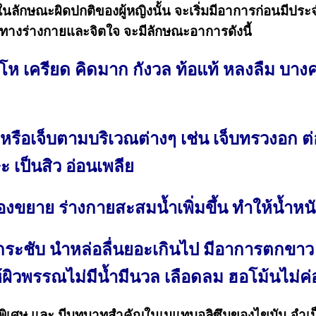
ักษณะผิดปกติของผู้หญิงนั้น จะเริ่มมีอาการก่อนมีประจ
้งทางร่างกายและจิตใจ จะมีลักษณะอาการดังนี้
มโห เครียด คิดมาก กังวล ท้อแท้ หลงลืม บา
รือเจ็บตามบริเวณต่างๆ เช่น เจ็บทรวงอก ต่
ะ เป็นสิว อ่อนเพลีย
ยาย ร่างกายสะสมน้ำเพิ่มขึ้น ทำให้น้ำหนักเพ
ไม่กระชับ นำหล่อลื่นยอะเกินไป มีอาการตกขาว
ผิวพรรณไม่มีน้ำมีนวล เลือดลม ฮอโม้นไม่ค่
ันพิเศษ และ มีบทบาทสำคัญในเมแทบอลิซึมของไขมัน จำเ