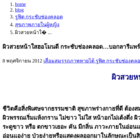
home
blog
รูฟิต กระชับช่องคลอด
สุขภาพภายในผู้หญิง
ผิวสวยหน้าใ� ...
ผิวสวยหน้าใสฮอโมนดี กระชับช่องคลอด…บอกลารีแพร์ไ
8 พฤศจิกายน 2012
เสื่อมสมรรถภาพหายได้
รูฟิต กระชับช่องคล
ผิวสวยห
ชีวิตคือสิ่งพิเศษจากธรรมชาติ สุขภาพร่างกายที่ดี ต้องส
ผิวพรรณเริ่มแห้งกราน ไม่ขาว ไม่ใส หน้าอกไม่เต้งตึ่ง ผ
ระดูขาว หรือ ตกขาวเยอะ คัน มีกลิ่น ภาวะภายในอ่อ
อ่อนแอง่าย ป่วยง่ายหรือแสดงผลออกมาในลักษณะเป็นสิว 