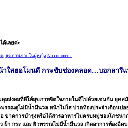
ด้เลยค่ะ
อด
,
สุขภาพภายในผู้หญิง
No comments
น้าใสฮอโมนดี กระชับช่องคลอด…บอกลารีแพ
มดุลส่งผลที่ดีให้สุขภาพจิตใจภายในดีไปด้วยเช่นกัน ยุคสมั
ิวพรรณดูไม่มีน้ำมีนวล หน้าไม่ใส ปวดท้องประจำเดือนบ่อยๆ 
นแอ ขาดการบำรุงหรือได้สารอาหารไม่ครบหมู่ของโภชนาก
ฝ้า กระ และ ผิวพรรณไม่มีน้ำมีนวล เกิดอาการท้องอืดบว