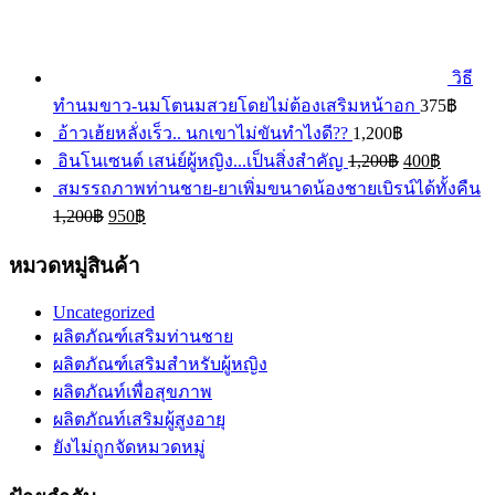
วิธี
ทำนมขาว-นมโตนมสวยโดยไม่ต้องเสริมหน้าอก
375
฿
อ้าวเฮ้ยหลั่งเร็ว.. นกเขาไม่ขันทำไงดี??
1,200
฿
อินโนเซนต์ เสน่ย์ผู้หญิง...เป็นสิ่งสำคัญ
1,200
฿
400
฿
สมรรถภาพท่านชาย-ยาเพิ่มขนาดน้องชายเบิรน์ได้ทั้งคืน
1,200
฿
950
฿
หมวดหมู่สินค้า
Uncategorized
ผลิตภัณฑ์เสริมท่านชาย
ผลิตภัณฑ์เสริมสำหรับผู้หญิง
ผลิตภัณท์เพื่อสุขภาพ
ผลิตภัณท์เสริมผู้สูงอายุ
ยังไม่ถูกจัดหมวดหมู่