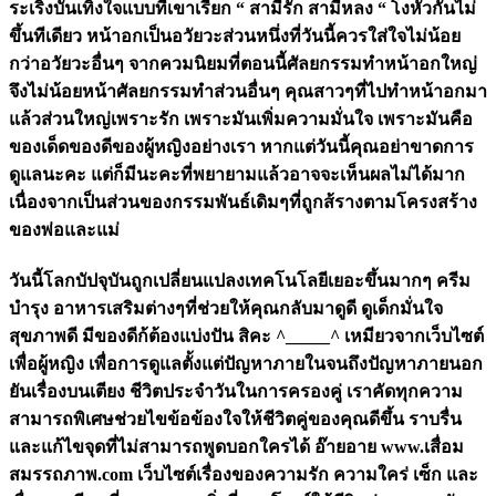
ระเริงบันเทิงใจแบบที่เขาเรียก “ สามีรัก สามีหลง “ โงหัวกันไม่
ขึ้นทีเดียว หน้าอกเป็นอวัยวะส่วนหนึ่งที่วันนี้ควรใส่ใจไม่น้อย
กว่าอวัยวะอื่นๆ จากควมนิยมที่ตอนนี้ศัลยกรรมทำหน้าอกใหญ่
จึงไม่น้อยหน้าศัลยกรรมทำส่วนอื่นๆ คุณสาวๆที่ไปทำหน้าอกมา
แล้วส่วนใหญ่เพราะรัก เพราะมันเพิ่มความมั่นใจ เพราะมันคือ
ของเด็ดของดีของผู้หญิงอย่างเรา หากแต่วันนี้คุณอย่าขาดการ
ดูแลนะคะ แต่ก็มีนะคะที่พยายามแล้วอาจจะเห็นผลไม่ได้มาก
เนื่องจากเป็นส่วนของกรรมพันธ์เดิมๆที่ถูกส้รางตามโครงสร้าง
ของพ่อและแม่
วันนี้โลกบัปจุบันถูกเปลี่ยนแปลงเทคโนโลยีเยอะขึ้นมากๆ ครีม
บำรุง อาหารเสริมต่างๆที่ช่วยให้คุณกลับมาดูดี ดูเด็กมั่นใจ
สุขภาพดี มีของดีก้ต้องแบ่งปัน สิคะ ^_____^ เหมียวจากเว็บไซต์
เพื่อผู้หญิง เพื่อการดูแลตั้งแต่ปัญหาภายในจนถึงปัญหาภายนอก
ยันเรื่องบนเตียง ชีวิตประจำวันในการครองคู่ เราคัดทุกความ
สามารถพิเศษช่วยไขข้อข้องใจให้ชีวิตคู่ของคุณดีขึ้น ราบรื่น
และแก้ไขจุดที่ไม่สามารถพูดบอกใครได้ อ๊ายอาย www.เสื่อม
สมรรถภาพ.com เว็บไซต์เรื่องของความรัก ความใคร่ เซ็ก และ