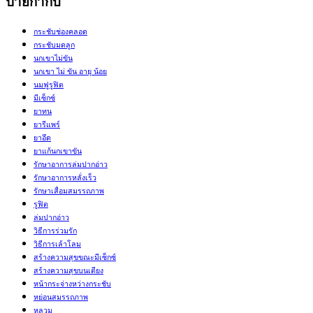
ป้ายกำกับ
กระชับช่องคลอด
กระชับมดลูก
นกเขาไม่ขัน
นกเขา ไม่ ขัน อายุ น้อย
นมฟูรูฟิต
มีเซ็กซ์
ยาทน
ยารีแพร์
ยาอึด
ยาแก้นกเขาขัน
รักษาอาการล่มปากอ่าว
รักษาอาการหลั่งเร็ว
รักษาเสื่อมสมรรถภาพ
รูฟิต
ล่มปากอ่าว
วิธีการร่วมรัก
วิธีการเล้าโลม
สร้างความสุขขณะมีเซ็กซ์
สร้างความสุขบนเตียง
หน้ากระจ่างหว่างกระชับ
หย่อนสมรรถภาพ
หลวม