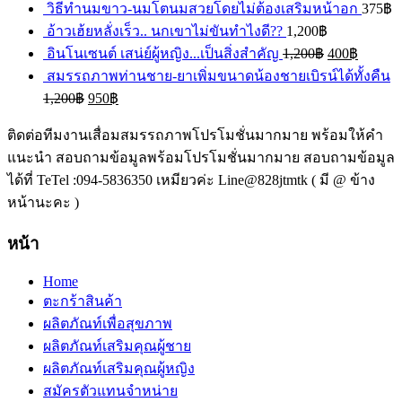
วิธีทำนมขาว-นมโตนมสวยโดยไม่ต้องเสริมหน้าอก
375
฿
อ้าวเฮ้ยหลั่งเร็ว.. นกเขาไม่ขันทำไงดี??
1,200
฿
อินโนเซนต์ เสน่ย์ผู้หญิง...เป็นสิ่งสำคัญ
1,200
฿
400
฿
สมรรถภาพท่านชาย-ยาเพิ่มขนาดน้องชายเบิรน์ได้ทั้งคืน
1,200
฿
950
฿
ติดต่อทีมงานเสื่อมสมรรถภาพโปรโมชั่นมากมาย พร้อมให้คำ
แนะนำ สอบถามข้อมูลพร้อมโปรโมชั่นมากมาย สอบถามข้อมูล
ได้ที่ TeTel :094-5836350 เหมียวค่ะ Line@828jtmtk ( มี @ ข้าง
หน้านะคะ )
หน้า
Home
ตะกร้าสินค้า
ผลิตภัณท์เพื่อสุขภาพ
ผลิตภัณท์เสริมคุณผู้ชาย
ผลิตภัณท์เสริมคุณผู้หญิง
สมัครตัวแทนจำหน่าย