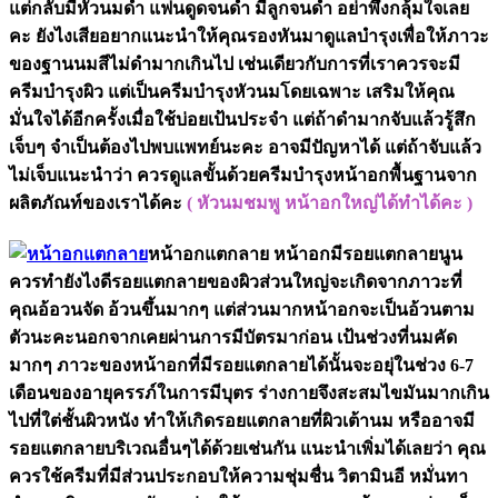
แต่กลับมีหัวนมดำ แฟนดูดจนดำ มีลูกจนดำ อย่าพึ่งกลุ้มใจเลย
คะ ยังไงเสียอยากแนะนำให้คุณรองหันมาดูแลบำรุงเพื่อให้ภาวะ
ของฐานนมสีไม่ดำมากเกินไป เช่นเดียวกับการที่เราควรจะมี
ครีมบำรุงผิว แต่เป็นครีมบำรุงหัวนมโดยเฉพาะ เสริมให้คุณ
มั่นใจได้อีกครั้งเมื่อใช้บ่อยเป้นประจำ แต่ถ้าดำมากจับแล้วรู้สึก
เจ็บๆ จำเป็นต้องไปพบแพทย์นะคะ อาจมีปัญหาได้ แต่ถ้าจับแล้ว
ไม่เจ็บแนะนำว่า ควรดูแลขั้นด้วยครีมบำรุงหน้าอกพื้นฐานจาก
ผลิตภัณท์ของเราได้คะ
( หัวนมชมพู หน้าอกใหญ่ได้ทำได้คะ )
หน้าอกแตกลาย หน้าอกมีรอยแตกลายนูน
ควรทำยังไงดีรอยแตกลายของผิวส่วนใหญ่จะเกิดจากภาวะที่
คุณอ้อวนจัด อ้วนขึ้นมากๆ แต่ส่วนมากหน้าอกจะเป็นอ้วนตาม
ตัวนะคะนอกจากเคยผ่านการมีบัตรมาก่อน เป้นช่วงที่นมคัด
มากๆ ภาวะของหน้าอกที่มีรอยแตกลายได้นั้นจะอยุ่ในช่วง 6-7
เดือนของอายุครรภ์ในการมีบุตร ร่างกายจึงสะสมไขมันมากเกิน
ไปที่ใต่ชั้นผิวหนัง ทำให้เกิดรอยแตกลายที่ผิวเต้านม หรืออาจมี
รอยแตกลายบริเวณอื่นๆได้ด้วยเช่นกัน แนะนำเพิ่มได้เลยว่า คุณ
ควรใช้ครีมที่มีส่วนประกอบให้ความชุ่มชื่น วิตามินอี หมั่นทา