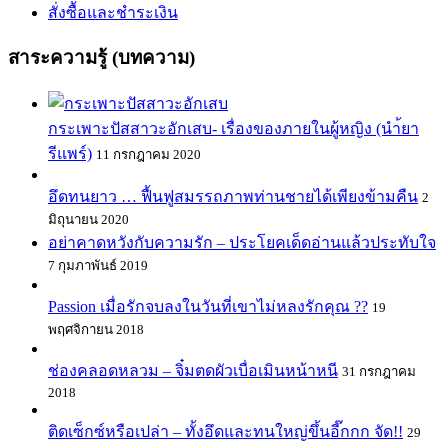
สั่งซื้อและชำระเงิน
สาระความรู้ (บทความ)
กระเพาะปัสสาวะอักเสบ- เรื่องของภายในผู้หญิง (นำ้ยา
รีแพร์)
11 กรกฎาคม 2020
อึดทนยาว … ฟื้นฟูสมรรถภาพท่านชายได้เพียงข้ามคืน
2
มิถุนายน 2020
อย่าคาดหวังกับความรัก – ประโยคเด็ดอ่านแล้วประทับใจ
7 กุมภาพันธ์ 2019
Passion เมื่อรักจบลงในวันที่เขาไม่หลงรักคุณ ??
19
พฤศจิกายน 2018
ช่องคลอดหลวม – จิ๋มตดผัวเบื่อเมินหน้าหนี
31 กรกฎาคม
2018
ติดเซ็กซ์หรือเปล่า – ทั้งอึดและทนใหญ่ขึ้นอี๊กกก จัด!!
29