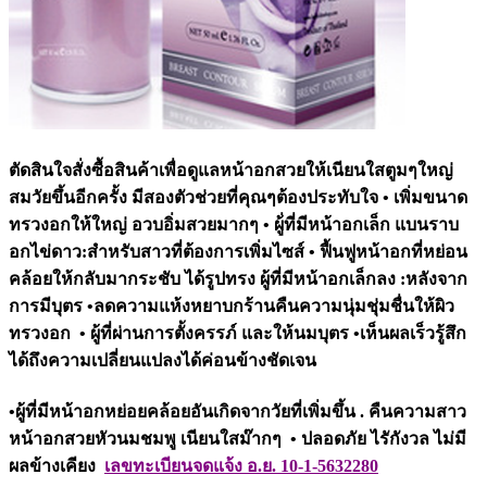
ตัดสินใจสั่งซื้อสินค้าเพื่อดูแลหน้าอกสวยให้เนียนใสตูมๆใหญ่
สมวัยขึ้นอีกครั้ง มีสองตัวช่วยที่คุณๆต้องประทับใจ • เพิ่มขนาด
ทรวงอกให้ใหญ่ อวบอิ่มสวยมากๆ • ผู้่ที่มีหน้าอกเล็ก แบนราบ
อกไข่ดาว:สำหรับสาวที่ต้องการเพิ่มไซส์ • ฟื้นฟูหน้าอกที่หย่อน
คล้อยให้กลับมากระชับ ได้รูปทรง ผู้ที่มีหน้าอกเล็กลง :หลังจาก
การมีบุตร •ลดความแห้งหยาบกร้านคืนความนุ่มชุ่มชื่นให้ผิว
ทรวงอก • ผู้ที่ผ่านการตั้งครรภ์ และให้นมบุตร •เห็นผลเร็วรู้สึก
ได้ถึงความเปลี่ยนแปลงได้ค่อนข้างชัดเจน
•ผู้ที่มีหน้าอกหย่อยคล้อยอันเกิดจากวัยที่เพิ่มขึ้น . คืนความสาว
หน้าอกสวยหัวนมชมพู เนียนใสม๊ากๆ • ปลอดภัย ไรักังวล ไม่มี
ผลข้างเคียง
เลขทะเบียนจดแจ้ง อ.ย. 10-1-5632280