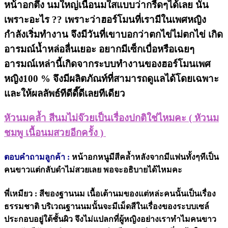
หน้าอกตึ่ง นมใหญ่เนื้อนมใสแบบว่ากรี๊ดๆได้เลย นั้น
เพราะอะไร ?? เพราะว่าฮอร์โมนที่เรามีในเพศหญิง
กำลังเริ่มทำงาน จึงมีวันที่เขาบอกว่าตกไข่ไม่ตกไข่ เกิด
อารมณ์น้ำหล่อลื่นเยอะ อยากมีเซ็กเบื่อหรือเฉยๆ
อารมณ์เหล่านี้เกิดจากระบบทำงานของฮอร์โมนเพศ
หญิง100 % จึงมีผลิตภัณท์ที่สามารถดูแลได้โดยเฉพาะ
และให้ผลลัพธ์ทีดีดี๊ดีเลยทีเดียว
หัวนมคล้ำ สีนมไม่จ๊วยเป็นเรื่องปกติใช่ไหมคะ ( หัวนม
ชมพู เนื้อนมสวยอีกครั้ง )
ตอบคำถามลูกค้า :
หน้าอกหนูมีสีคล้ำหลังจากมีแฟนทั้งๆทีเป็น
คนขาวแต่กลับดำไม่สวยเลย พอจะอธิบายได้ไหมคะ
พี่เหมียว : สีของฐานนม เนื้อเต้านมของแต่หล่ะคนนั้นเป็นเรื่อง
ธรรมชาติ บริเวณฐานนมนั้นจะมีเม็ดสีในเรื่องของระบบเซล์
ประกอบอยู่ใต้ชั้นผิว จึงไม่แปลกที่ผู้หญิงอย่างเราทำไมคนขาว