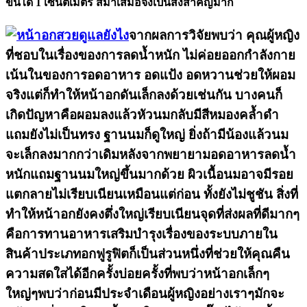
ขึ้นได้ 1 เซนติเมตร สม่ำเสมอจึงเป็นสิ่งสำคญมาก
จากผลการวิจัยพบว่า คุณผู้หญิง
ที่ชอบในเรื่องของการลดน้ำหนัก ไม่ค่อยออกกำลังกาย
เน้นในของการอดอาหาร อดแป้ง อดหวานช่วยให้ผอม
จริงแต่ก็ทำให้หน้าอกดันเล็กลงด้วยเช่นกัน บางคนก็
เกิดปัญหาคือผอมลงแล้วหัวนมกลับมีสีหมองคล้ำดำ
แถมยังไม่เป็นทรง ฐานนมก็ดูใหญ่ ยิ่งถ้ามีน้องแล้วนม
จะเล็กลงมากกว่าเดิมหลังจากพยายามอดอาหารลดน้ำ
หนักแถมฐานนมใหญ่ขึ้นมากด้วย ผิวเนื้อนมอาจมีรอย
แตกลายไม่เรียบเนียนเหมือนแต่ก่อน ทั้งยังไม่ชูชัน สิ่งที่
ทำให้หน้าอกยังคงตึ่งใหญ่เรียบเนียนจุดที่ส่งผลที่ดีมากๆ
คือการทานอาหารเสริมบำรุงเรื่องของระบบภายใน
สินค้าประเภทอกฟูรูฟิตก็เป็นส่วนหนึ่งที่ช่วยให้คุณคืน
ความสดใสได้อีกครั้งบ่อยครั้งที่พบว่าหน้าอกเล็กๆ
ใหญ่ๆพบว่าก่อนมีประจำเดือนผู้หญิงอย่างเราๆมักจะ