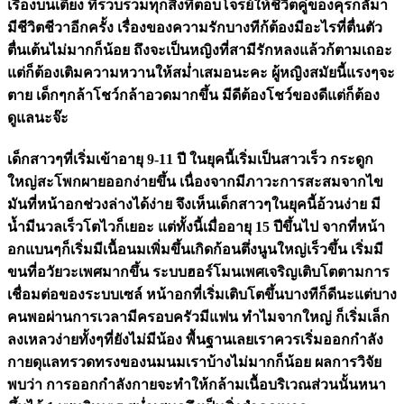
เรื่องบนเตียง ที่รวบรวมทุกสิ่งที่ตอบโจรย์ให้ชีวิตคู่ของคุรกลัมา
มีชีวิตชีวาอีกครั้ง เรื่องของความรักบางทีก้ต้องมีอะไรที่ตื่นตัว
ตื่นเต้นไม่มากก็น้อย ถึงจะเป็นหญิงที่สามีรักหลงแล้วก้ตามเถอะ
แต่ก็ต้องเติมความหวานให้สม่ำเสมอนะคะ ผู้หญิงสมัยนี้แรงๆจะ
ตาย เด็กๆกล้าโชว์กล้าอวดมากขึ้น มีดีต้องโชว์ของดีแต่ก็ต้อง
ดูแลนะจ๊ะ
เด็กสาวๆที่เริ่มเข้าอายุ 9-11 ปี ในยุคนี้เริ่มเป็นสาวเร็ว กระดูก
ใหญ่สะโพกผายออกง่ายขึ้น เนื่องจากมีภาวะการสะสมจากไข
มันที่หน้าอกช่วงล่างได้ง่าย จึงเห็นเด็กสาวๆในยุคนี้อ้วนง่าย มี
น้ำมีนวลเร็วโตไวก็เยอะ แต่ทั้งนี้เมื่ออายุ 15 ปีขึ้นไป จากที่หน้า
อกแบนๆก็เริ่มมีเนื้อนมเพิ่มขึ้นเกิดก้อนตึ่งนูนใหญ่เร็วขึ้น เริ่มมี
ขนที่อวัยวะเพศมากขึ้น ระบบฮอร์โมนเพศเจริญเติบโตตามการ
เชื่อมต่อของระบบเซล์ หน้าอกที่เริ่มเติบโตขึ้นบางทีก็ดีนะแต่บาง
คนพอผ่านการเวลามีครอบครัวมีแฟน ทำไมจากใหญ่ ก็เริ่มเล็ก
ลงเหลวง่ายทั้งๆที่ยังไม่มีน้อง พื้นฐานเลยเราควรเริ่มออกกำลัง
กายดุแลทรวดทรงของนมนมเราบ้างไม่มากก็น้อย ผลการวิจัย
พบว่า การออกกำลังกายจะทำให้กล้ามเนื้อบริเวณส่วนนั้นหนา