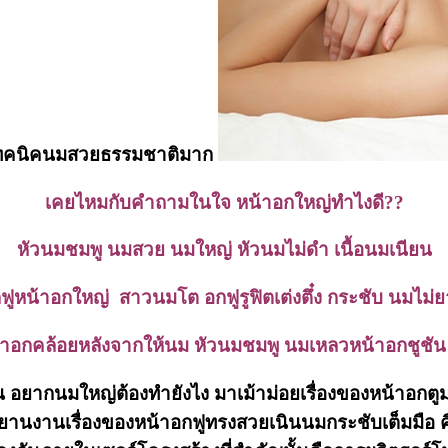
ยเทคนิคนมสวยธรรมชาติมาก
เคยไหมกับคำถามในใจ หน้าอกใหญ่ทำไงดี??
หัวนมชมพู นมสวย นมใหญ่ หัวนมไม่ดำ เนื้อนมเนียน
ฟูหน้าอกใหญ่ สาวนมโต อกฟูรูฟิตเต่งตึ๋ง
กระชับ นมไม่
้าอกคล้อยหลังจากให้นม หัวนมชมพู นมเหลวหน้าอกชูชัน 
อยากนมใหญ่ต้องทำยังไง มาเม้าม่อยเรื่องของหน้าอกตู
านงานเรื่องของหน้าอกฟูทรงสวยเนินนมกระชับเต็มมือ คื