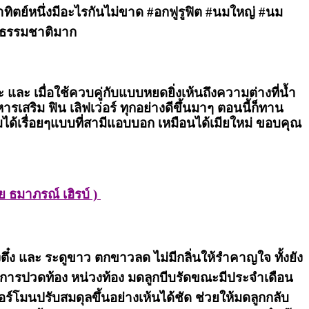
าทิตย์หนึ่งมีอะไรกันไม่ขาด #อกฟูรูฟิต #นมใหญ่ #นม
ยธรรมชาติมาก
ละ เมื่อใช้ควบคู่กับแบบหยดยิ่งเห้นถึงความต่างที่น้ำ
เสริม ฟิน เลิฟเว่อร์ ทุกอย่างดีขึ้นมาๆ ตอนนี้ก็ทาน
มได้เรื่อยๆแบบที่สามีแอบบอก เหมือนได้เมียใหม่ ขอบคุณ
 ธมาภรณ์ เฮิรบ์ )
งตึ๋ง และ ระดูขาว ตกขาวลด ไม่มีกลิ่นให้รำคาญใจ ทั้งยัง
อาการปวดท้อง หน่วงท้อง มดลูกบีบรัดขณะมีประจำเดือน
อร์โมนปรับสมดุลขึ้นอย่างเห้นได้ชัด ช่วยให้มดลูกกลับ