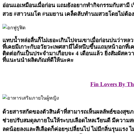
อ่อนแอเหมือนเมื่อก่อน แถมยังอยากทำกิจกรรมกับสามี เรี
สวย #สาวนมโต #นมยาน เคล็ดลับทำนมสวยโดยไม่ต้อง
แทบน้ำหล่อลื่นก็ไม่เยอะเกินไปจนเขาเมื่อก่อนบ่นว่าหลว
ที่เคยมีเกาะกับอวัยวะเพศสามีได้หนึบขึ้นแถมหน้าอกที่เ
ติดต่อกันเป็นประจำมาเกือบจะ 4 เดือนแล้ว ยิ่งสัมผัสค
ที่แนะนนำผลิตภัณท์ดีให้นะคะ
Fin Lovers By Th
ด้วยสารสกัดของตัวสินค้าที่สามารถเห็นผลลัพธ์ของสุขภาพที
ช่วยปรับสมดุลภายในให้ระบบเลือดไหลเวียนดี มีความสด
ลดน้อยลงและสีเลือดก็ค่อยๆเปลี่ยนไป ไม่มีกลิ่นรุนแรง 