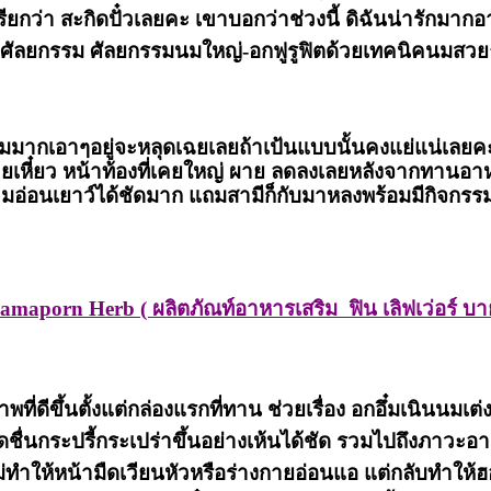
ยกว่า สะกิดปั๋วเลยคะ เขาบอกว่าช่วงนี้ ดิฉันน่ารักมากอ
ศัลยกรรม ศัลยกรรมนมใหญ่-อกฟูรูฟิตด้วยเทคนิคนมสว
มมากเอาๆอยู่จะหลุดเฉยเลยถ้าเป้นแบบนั้นคงแย่แน่เลยคะ แ
คยเหี๋ยว หน้าท้องที่เคยใหญ่ ผาย ลดลงเลยหลังจากทานอาหาร
วามอ่อนเยาว์ได้ชัดมาก แถมสามีก็กับมาหลงพร้อมมีกิจกรร
amaporn Herb ( ผลิตภัณท์อาหารเสริม ฟิน เลิฟเว่อร์ บาย
่ดีขึ้นตั้งแต่กล่องแรกที่ทาน ช่วยเรื่อง อกอึ๋มเนินนมเต่
ชื่นกระปรี้กระเปร่าขึ้นอย่างเห้นได้ชัด รวมไปถึงภาวะ
ไม่ทำให้หน้ามืดเวียนหัวหรือร่างกายอ่อนแอ แต่กลับทำให้ฮ