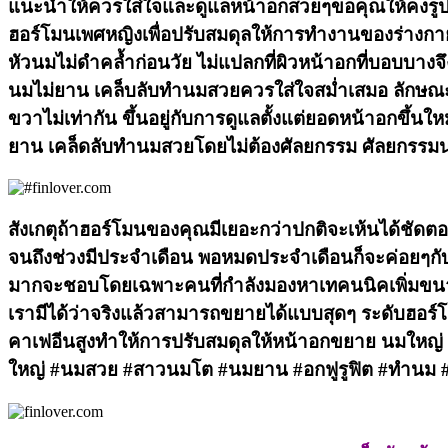
แนะนำให้ควรใส่ใจและดูแลหน้าอกสวยๆขอคุณให้คงรูป
ฮอร์โมนเพศหญิงเพื่อปรับสมดุลให้การทำงานของร่างกายด้
หัวนมไม่ดำคล้ำก่อนวัย ไม่แปลกที่ผิวหน้าอกที่บอบบางจ
นมไม่ยาน เคล็บลับทำนมสวยควรใส่ใจสม่ำเสมอ ลักษณะ
ขวาไม่เท่ากัน ขึ้นอยู่กับการดูแลตั้งแต่ยอดหน้าอกขึ้น
ยาน เคล็ดลับทำนมสวยโดยไม่ต้องศัลยกรรม ศัลยกรรม
สังเกตุถ้าฮอร์โมนของคุณมีเยอะกว่าปกติจะเห้นได้ชัดต
จนถึงช่วงมีประจำเดือน พอหมดประจำเดือนก็จะค่อยๆกับส
มากจะชอบโดยเฉพาะคนที่กำลังมองหาเทคนนิคเพิ่มขนาดห
เรามีได้ว่าจริงแล้วสามารถขยายได้แบบสุดๆ ระดับฮอร์โม
คาเฟอีนสูงทำให้การปรับสมดุลให้หน้าอกขยาย นมใหญ่ 
ใหญ่ #นมสวย #สาวนมโต #นมยาน #อกฟูรูฟิต #ทำนม #