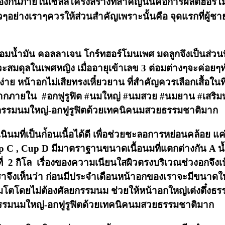
ื่องกันภายในเซลล์โครงสร้างที่สำคัญนั้นคือการผลิตฮอร์
าวๆอย่างเราๆควรให้ส่วนสำคัญเพราะนั้นคือ จุดแรกที่ผู้
น้ำมัน คอลลาเจน โกร์ทฮอร์โมนเพศ มดลูกจึงเป็นส่วนที่
ะสมดุลในเพศหญิง เมื่ออายุเข้าเลข 3 ต่อมต่างๆจะค่
าย หน้าอกไม่เสียทรงเหี๋ยวยาน ที่สำคัญควรเลือกเสื้อใน
จากภายใน #อกฟูรูฟิต #นมใหญ่ #นมสวย #นมยาน #เสริ
ัลยกรรมนมใหญ่-อกฟูรูฟิตด้วยเทคนิคนมสวยธรรมชาติมาก
ับเนินมที่เป็นก่้อนเนื้อได้ดี เพื่อช่วยชะลอการหย่อนคล้อ
 , Cup D มีมาตราฐานขนาดเนื้อนมที่แตกต่างกัน A น้ำหนั
ยู่ที่ 2 กิโล เรื่องของความเนียนใสผิวตรงบริเวณช่วงอกจึ
 เราจึงเห็นว่า ก่อนมีประจำเดือนหน้าอกของเราจะมีขนาดใ
มโตโดยไม่ต้องศัลยกรรมนม ช่วยให้หน้าอกใหญ่เต่งตึ๋ง
กรรมนมใหญ่-อกฟูรูฟิตด้วยเทคนิคนมสวยธรรมชาติมาก