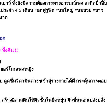
าว์ ทั้งยังมีความต้องการทางอารมณ์เพศ สะกิดปั๋วอึ๊บ
เป้นประจำ 4-5 เดือน #อกฟูรูฟิต #นมใหญ่ #นมสวย #สาว
ิมาก
ออก
ั้งคืน !!
ิ
บฮอร์โมนเพศหญิง
ูดซึ่มวิตามินต่างๆเข้าสู่ร่างกายได้ดี กระตุ้นการตอบ
้างอีลาสตินให้ผิวชั้นในยืดหยุ่น ผิวชั้นนอกเปล่งปลั่ง