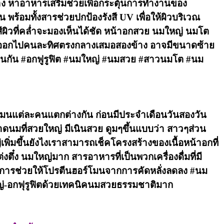
 หาอาหารเสริมช่วยเพื่อกระตุ้นการทำงานของ
ร้อมทั้งสารช่วยปกป้องรังสี UV เพื่อให้ผิวบริเวณ
ะสีผิวที่คล่ำจะมองเห็นได้ชัด หน้าอกสวย นมใหญ่ นมโต
ชี้ออกไปคนละทิศตรงกลางเสมอสองข้าง อาจมีขนาดซ้าย
คัญเช่นกัน #อกฟูรูฟิต #นมใหญ่ #นมสวย #สาวนมโต #นม
ร์โมนแต่ละคนแตกต่างกัน ก่อนมีประจำเดือนวันสองวัน
ดนมที่สวยใหญ่ มีเนินสวย ดูมๆขึ้นแบบว่า สาวๆส่วน
ขึ้นยังไงเราสามารถเช็คโครงสร้างของเนื้อหน้าอกที่
ึ๋ง นมใหญ่มาก สารอาหารที่เป็นพวกเครื่องดื่มที่มี
นการช่วยให้โปรตีนฮอร์โมนจากการคัดหลั่งลดลง #นม
่-อกฟุรูฟิตด้วยเทคนิคนมสวยธรรมชาติมาก