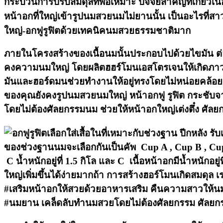
กระบวนการปรับสมดุลที่พอเหมาะ ปัจจัยสำคัญที่เกี๋ยวเน
หน้าอกที่ใหญ่เข้ารูปนมสวยนมไม่ยานนั้น เป็นอะไรที่ส
ใหญ่-อกฟูรูฟิตด้วยเทคนิคนมสวยธรรมชาติมาก
ภายในโครงสร้างของเนื้อนมนั้นประกอบไปด้วยไขมัน ต่อม
คงความนมใหญ่ โดยผลิตฮฮร์โมนเอสโตรเจนให้เกิดภาว
มันและฮอร์ดมนช่วยทำงานให้อยู่ทรงโดยไม่หน่อยคล้อยง่
ของคุณยังคงรูปนมสวยนมใหญ่ หน้าอกฟู รูฟิต กระชับ
โดยไม่ต้องศัลยกรรมนม ช่วยให้หน้าอกใหญ่เต่งตึ๋ง ศ
เลือกใส่เสื้อในที่เหมาะกับช่วงฐาน ปีกหลัง ร
ของช่วงฐานนมจะเลือกกันเป็นคัพ Cup A , Cup B , Cup C
C น้ำหนักอยู่ที่ 1.5 กิโล และ C เนื้อหน้าอกมีน้ำหนักอ
ใหญ่เพิ่มขึ้นได้ง่ายมากถ้า การสร้างฮอร์โมนเกิดสมดุล
#เสริมหน้าอกให้สวยด้วยอาหารเสริม คืนความสาวให้น
#นมยาน
เคล็ดลับทำนมสวยโดยไม่ต้องศัลยกรรม ศัลย