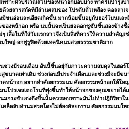
เพราะผิวบริเวณส่วนของหน้าอกบอบบาง ทาครีมบำรุงบาง
วยสารสกัดที่มีส่วนผสมของ โปรตันถั่วเหลือง คอลลาเจน พ
ึงมีขนอ่อนละเอียดเกิดขึ้น มากน้อยขึ้นอยู่กับฮอร์โมนแล
ของหน้าอก หรือ นมนั้นจะเป็นยอดอกชูชันขึ้นสองข้าง
ใหม่ๆ เสื้อในที่ใส่วัยแรกสาวจึงเป้นสิ่งที่ควรให้ความสำ
นมใหญ่-อกฟูรูฟิตด้วยเทคนิคนมสวยธรรมชาติมาก
อนช่วงมีรอบเดือน อันนี้ขึ้นอยุ่กับภาวะความสมดุลในฮอ
ู่ขนาดเท่าเดิม ช่วงก่อนมีประจำเดือนและช่วงมีจะมีขนา
น้าอก อยากทำศัลยกรรมนม ศัลยกรรมหน้าอกให้ใหญ่เพิ่ม
นโปรเจสเตอโรนที่พุ่งขึ้นทำให้หน้าอกของคุณขยายได้เต่งต
นมกระชับเต่งตึงขึ้นนั้นควรลดเพราะมันไปทำปฎิกิริยาใ
เคล็ดลับทำนมสวยโดยไม่ต้องศัลยกรรม ศัลยกรรมนมใหญ