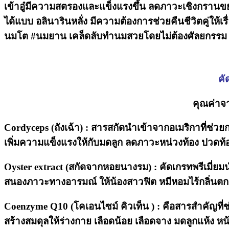
เข้าอู๋มีความสตรองและแข็งแรงขึ้น ลดภาวะเชิงกรานขยาย
ได้แบบ อลินารินหลั่ง มีความต้องการช่วยคืนชีวิตคู่ให้
นมโต #นมยาน เคล็ดลับทำนมสวยโดยไม่ต้องศัลยกรรม 
คั
คุณค่าจ
Cordyceps (ถังเฉ้า) : สารสกัดนำเข้าจากอเมริกาที่ช
เพิ่มความแข็งแรงให้กับมดลูก ลดภาวะหน่วงท้อง ปวด
Oyster extract (สกัดจากหอยนางรม) : คัดเกรทพรีเมี่ยมน
สนองภาวะทางอารมณ์ ให้น้องสาวฟิต หมีหอมไร้กลิ่นตกค้
Coenzyme Q10 (โคเอนไซม์ คิวเท็น ) : คือสารสำคัญที่ช่
สร้างสมดุลให้ร่างกาย เลือดน้อย เลือดจาง มดลูกแห้ง หน้