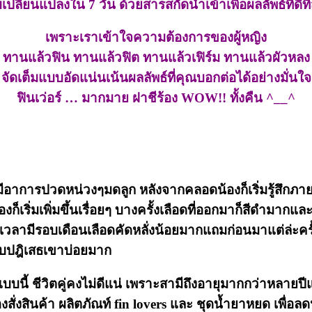
เปลี่ยนแปลงใน 7 วัน ด้วยสารสกัดนำเข้าเพื่อผลลัพธ์ที่ดีท
เพราะเราเข้าใจความต้องการของผู้หญิง
ทานแล้วฟิน ทานแล้วฟิต ทานแล้วเฟิร์ม ทานแล้วผัวหลง
จัดเต็มแบบอัดแน่นเน้นผลลัพธ์ที่คุณบอกต่อได้อย่างมั่นใจ
ฟินเว่อร์ … มากมาย ฝาชีร้อง WOW!! ทั้งคืน ^__^
เริ่มมีอาการปวดหน่วงๆมดลูก หลังจากคลอดน้องก็เริ่มรู้สึ
ิ่มเพิ่มขึ้นเรื่อยๆ บางครั้งเลือดที่ออกมาก็สีดำมากและมี
เวลามีรอบเดือนเลือดคัดหลั่งน้อยมากแถมก่อนมาแต่ล่ะครั
ะแอบปฎิเสธเขาบ่อยมาก
็นแบบนี้ ชีวิตคู่คงไม่ดีแน่ เพราะสามีถึงอายุมากกว่าหลา
งสินค้า ผลิตภัณท์ fin lovers และ ชุดน้ำยาหยด เพื่อลดน้ำ