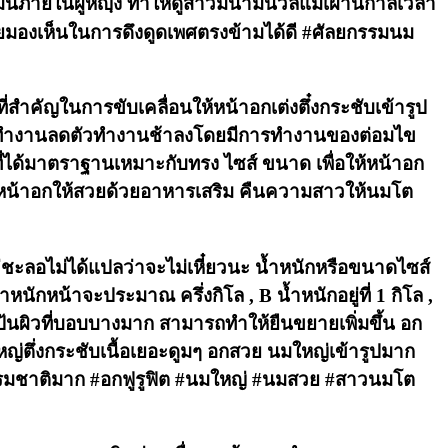
โมนภายในผู้หญฺิง ทำให้ดูสาวมีน้ำมีนวลแมเผ่านกาลเวลา
ชายมองเห็นในการดึงดูดเพศตรงข้ามได้ดี #ศัลยกรรมนม
สำคัญในการขับเคลื่อนให้หน้าอกเต่งตึ๋งกระชับเข้ารูป
อยๆทำงานลดตัวทำงานช้าลงโดยมีการทำงานของต่อมไข
ที่ได้มาตราฐานเหมาะกับทรง ไซส์ ขนาด เพื่อให้หน้าอก
มหน้าอกให้สวยด้วยอาหารเสริม คืนความสาวให้นมโต
ย แค่ชะลอไม่ได้แปลว่าจะไม่เหี๋ยวนะ น้ำหนักหรือขนาดไซส์
กหน้าจะประมาณ ครึ่งกิโล , B น้ำหนักอยู่ที่ 1 กิโล ,
งเป้นผิวที่บอบบางมาก สามารถทำให้ยืนขยายเพิ่มขึ้น อก
หญ่ตึ่งกระชับเนื้อเยอะดูมๆ อกสวย นมใหญ่เข้ารูปมาก
ธรรมชาติมาก #อกฟูรูฟิต #นมใหญ่ #นมสวย #สาวนมโต