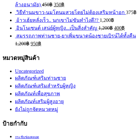
ล้างอนามัย)
450
฿
350
฿
วิธีทำนมขาว-นมโตนมสวยโดยไม่ต้องเสริมหน้าอก
375
฿
อ้าวเฮ้ยหลั่งเร็ว.. นกเขาไม่ขันทำไงดี??
1,200
฿
อินโนเซนต์ เสน่ย์ผู้หญิง...เป็นสิ่งสำคัญ
1,200
฿
400
฿
สมรรถภาพท่านชาย-ยาเพิ่มขนาดน้องชายเบิรน์ได้ทั้งคืน
1,200
฿
950
฿
หมวดหมู่สินค้า
Uncategorized
ผลิตภัณฑ์เสริมท่านชาย
ผลิตภัณฑ์เสริมสำหรับผู้หญิง
ผลิตภัณท์เพื่อสุขภาพ
ผลิตภัณท์เสริมผู้สูงอายุ
ยังไม่ถูกจัดหมวดหมู่
ป้ายกำกับ
กระชับช่องคลอด