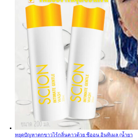
หยุดปัญหาตกขาวไร้กลิ่นคาวด้วย ซีออน อินทิเมล (น้ำยา