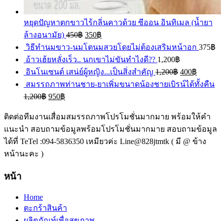
หยุดปัญหาตกขาวไร้กลิ่นคาวด้วย ซีออน อินทิเมล (น้ำยา
ล้างอนามัย)
450
฿
350
฿
วิธีทำนมขาว-นมโตนมสวยโดยไม่ต้องเสริมหน้าอก
375
฿
อ้าวเฮ้ยหลั่งเร็ว.. นกเขาไม่ขันทำไงดี??
1,200
฿
อินโนเซนต์ เสน่ย์ผู้หญิง...เป็นสิ่งสำคัญ
1,200
฿
400
฿
สมรรถภาพท่านชาย-ยาเพิ่มขนาดน้องชายเบิรน์ได้ทั้งคืน
1,200
฿
950
฿
ติดต่อทีมงานเสื่อมสมรรถภาพโปรโมชั่นมากมาย พร้อมให้คำ
แนะนำ สอบถามข้อมูลพร้อมโปรโมชั่นมากมาย สอบถามข้อมูล
ได้ที่ TeTel :094-5836350 เหมียวค่ะ Line@828jtmtk ( มี @ ข้าง
หน้านะคะ )
หน้า
Home
ตะกร้าสินค้า
ผลิตภัณท์เพื่อสุขภาพ