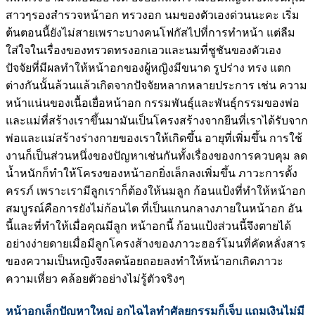
สาวๆรองสำรวจหน้าอก ทรวงอก นมของตัวเองด่วนนะคะ เริ่ม
ต้นตอนนี้ยังไม่สายเพราะบางคนโฟกัสไปที่การทำหน้า แต่ลืม
ใส่ใจในเรื่องของทรวดทรงอกเอวและนมที่ชูชันของตัวเอง
ปัจจัยที่มีผลทำให้หน้าอกของผู้หญิงมีขนาด รูปร่าง ทรง แตก
ต่างกันนั้นล้วนแล้วเกิดจากปัจจัยหลากหลายประการ เช่น ความ
หน้าแน่นของเนื้อเยื่อหน้าอก กรรมพันธุ์และพันธุ์กรรมของพ่อ
และแม่ที่สร้างเราขึ้นมามันเป็นโครงสร้างจากยีนที่เราได้รับจาก
พ่อและแม่สร้างร่างกายของเราให้เกิดขึ้น อายุที่เพิ่มขึ้น การใช้
งานก็เป็นส่วนหนึ่งของปัญหาเช่นกันทั้งเรื่องของการควบคุม ลด
น้ำหนักก็ทำให้โครงของหน้าอกยิ่งเล็กลงเพิ่มขึ้น ภาวะการตั้ง
ครรภ์ เพราะเรามีลูกเราก็ต้องให้นมลูก ก้อนแป้งที่ทำให้หน้าอก
สมบูรณ์คือการยังไม่ก้อนไต ที่เป็นแกนกลางภายในหน้าอก อัน
นี้และที่ทำให้เมื่อคุณมีลูก หน้าอกนี้ ก้อนแป้งส่วนนี้จึงตายได้
อย่างง่ายดายเมื่อมีลูกโครงส้างของภาวะฮอร์โมนที่คัดหลั่งสาร
ของความเป็นหญิงจึงลดน้อยถอยลงทำให้หน้าอกเกิดภาวะ
ความเหี่ยว คล้อยตัวอย่างไม่รู้ตัวจริงๆ
หน้าอกเล็กปัญหาใหญ่ อกไฉไลทำศัลยกรรมก็เจ็บ แถมเงินไม่มี