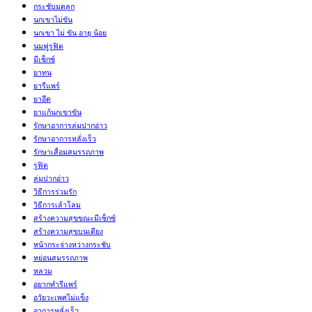
กระชับมดลูก
นกเขาไม่ขัน
นกเขา ไม่ ขัน อายุ น้อย
นมฟูรูฟิต
มีเซ็กซ์
ยาทน
ยารีแพร์
ยาอึด
ยาแก้นกเขาขัน
รักษาอาการล่มปากอ่าว
รักษาอาการหลั่งเร็ว
รักษาเสื่อมสมรรถภาพ
รูฟิต
ล่มปากอ่าว
วิธีการร่วมรัก
วิธีการเล้าโลม
สร้างความสุขขณะมีเซ็กซ์
สร้างความสุขบนเตียง
หน้ากระจ่างหว่างกระชับ
หย่อนสมรรถภาพ
หลวม
อยากทำรีแพร์
อวัยวะเพศไม่แข็ง
อาการหลั่งเร็ว