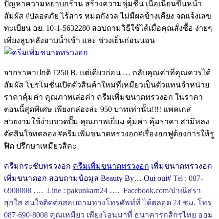
ปัญหาความหยาบกร้าน สร้างความชุ่มชื่น เนื้อเนียนขึ้นหน้า
สัมผัส #ปลอดภัย ไร้สาร หมดกังวล ไม่มีผลข้างเคียง จดแจ้งเลข
ทะเบียน อย. 10-1-5632280 สอบถามวิธีใช้ได้เมื่อคุณสั่งซื้อ ง่ายๆ
เพียงลูบหลังอาบน้ำเช้า และ ช่วงเย็นก่อนนอน
จากราคาปกติ 1250 B. แต่เดียวก่อน … กลับคุณค่าที่คุณควรได้
สัมผัส โปรโมชั่นเปิดตัวสินค้าใหม่ที่เหมียวเป็นตัวแทนจำหน่าย
ราคาคุ้มค่า คุณภาพเล่อค่า ครีมเพิ่มขนาดทรวงอก ในราคา
ตอนนี้สุดพิเศษ เพียงกล่องล่ะ 950 บาทเท่านั้น!!!! แพคเกส
สวยงามใช้ง่ายขวดปั๊ม คุณภาพเยี่ยม คุ้มค่า คุ้มราคา สามีหลง
ตัดสินใจทดลอง #ครีมเพิ่มขนาดทรวงอก#เรื่องอกฟูต้องการให้รู
ฟิต ปรึกษาเหมียวสิคะ
ครีมกระชับทรวงอก
ครีมเพิ่มขนาดทรวงอก
เพิ่มขนาดทรวงอก
เพิ่มขนาดอก สอบถามข้อมูล Beauty By… Oui oui#
Tel : 087-
6908008 …. Line : pakunkarn24 …. Facebook.com/ปาณิสรา
สุกใส สนใจติดต่อสอบถามทางโทรศัพท์ที่ ได้ตลอด 24 ชม. โทร
087-690-8008 คุณเหมียว เพียงโอนมาที่ ธนาคารกสิกรไทย ออม