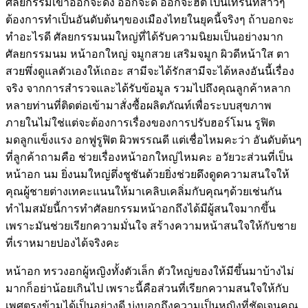
ศัลยกรรมเข้าออกจะดัง ออกจะดี ออกจะฮิต เป็นเทรนที่สาวๆ
ต้องการทำเป็นอันดับต้นๆของเมืองไทยในยุคนี้จริงๆ ถ้าบอกจะ
ทำอะไรดี ศัลยกรรมนมใหญ่ที่ได้รับความนิยมเป็นอย่างมาก
ศัลยกรรมนม หน้าอกใหญ่ จมูกสวย เสริมจมูก ผิวดีหน้าใส ตา
สวยพึ่งดูแลตัวเองให้เถอะ สามีจะได้รักสามีจะได้หลงอันนี้เรื่อง
จริง จากการสำรวจและได้รับข้อมูล รวมไปถึงคุณลูกค้าหลาก
หลายท่านที่ติดต่อเข้ามาสั่งซื้อผลิตภัณท์เพื่อระบบสุขภาพ
ภายในไม่ใช่แต่จะต้องการเรื่องของการปรับฮอร์โมน รูฟิต
มดลูกแข็งแรง อกฟูรูฟิต ผิวพรรณดี แต่เชื่อไหมคะว่า อันดับต้นๆ
ที่ลูกค้าถามคือ ช่วยเรื่องหน้าอกใหญ่ไหมคะ อวัยวะส่วนที่เป็น
หน้าอก นม ยิ่งนมใหญ่ตึ่งชูชันด้วยยิ่งช่วยดึงดูดความสนใจให้
คุณผู้ชายต่างเทคะแนนให้มาเคลิบเคลิ่มกับคุณๆด้วยเช่นกัน
ทำไมสมัยนี้การทำศัลยกรรมหน้าอกถึงได้มีผู้สนใจมากขึ้น
เพราะมันช่วยเรียกความมั่นใจ สร้างความหน้าสนใจให้กับชาย
ที่เราหมายปองได้จริงคะ
หน้าอก ทรวงอกผู้หญิงทั้งตัวเล็ก ตัวใหญ่ของให้มีขึ้นมาบ้างไม่
มากก็อย่าน้อยเกินไป เพราะนี้คือส่วนที่เรียกความสนใจให้กับ
เพศตรงข้ามได้เป็นอย่างดี บ่งบอกถึงความเป็นหญิงที่ชัดเจนคุณ