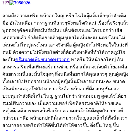
???
ถามถึงความเฟริม หน้าอกใหญ่ หรือ ไฉไลจุ้มจิ๋มเล็กๆกำลังเต้ม
มือ อันไหนคือมาตราฐานที่สาวๆพึ่งพอใจกันแน่ เรื่องนี้จริงๆแล้ว
พูดตรงๆคือคนที่พอมีหรือมีนะ เห็นชัดเจนเลยใครบอกว่า เฮ้ย
เธอสวยแล้ว กำลังดีมองแล้วดูมๆเลยไม่เห็นจะแบนตรงไหน ไม่
เห็นจะไม่ใหญ่ตรงไหน เอาจริงๆคือ ผู้หญิงมักไม่พึ่งพอใจในส่งที่
ตนมี ด้วยความไม่พึ่งพอใจต่างก็ต้องวิ่งหาสิ่งที่ทำให้ภาคภูมิใจ
จะเป็น
ครีมนวดเพิ่มขนาดทรวงอก
ทาครีมให้หน้าอกใหญ่ กิน
อาหารเสริมเพื่อเพิ่มฮอร์ดมนช่วย หรือ แม้แต่จะเจ็บตัวก็ยอมคือ
ศัลยกรรมนี้และมั่นใจสุดๆ สิ่งหนึ่งที่อยากให้คุณสาวๆ คุณผู้หญิง
ทั้งหลายโปรดทราบ หน้าอกผู้หญิงนั้นมีหลายแบบนะคะ ขนาด
เป็นเพียงแค่จุดโฟกัส ความจริงคือ หน้าอกที่ตึ่ง อกชูชันยอด
ประทุมกำลังดีเม็ดไม่ใหญ่ ฐานไม่กว่า หัวนมชมพู ดูดแล้วได้อา
รมณ์ฟินกว่าเยอะ เป็นความเพอร์เฟ็คที่ธรรมชาติให้ชายและ
หญิงต้องมีสาระตรงนี้เพื่อเรียกความสนใจให้ดึงดูดกัน อย่างที่
กล่าวมมาคือ หน้าอกปกตินั้นสามารถใหญ่และเล็กได้ทั้งนั้น เรา
สามารถช่วยหรือทำให้ดีขึ้นได้ทำให้ขาวขึ้น ตึ่งขึ้น ใหญ่ขึ้น