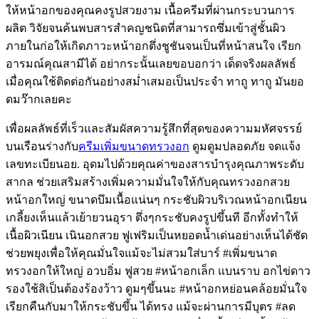
ให้หน้าอกของคุณคงรูปสวยงาม เนื้อครีมที่ผ่านกระบวนการ
ผลิต วิจัยจนค้นพบสารสำคญชนิดที่สามารถซึ่มเข้าสู่ชั้นผิว
ภายในก่อให้เกิดภาวะหน้าอกตึ่งชูชันจนเป็นที่หน้าสนใจ เรียก
อารมณ์คุณสามีได้ อย่ากระนั้นเลยขอบอกว่า เด็ดจริงผลลัพธ์
เมื่อคุณใช้ติดต่อกันอย่างสม่ำเสมอเป็นประจำ ทาถู ทาถู มันยอ
ดมว๊ากเลยคะ
เพื่อผลลัพธ์ที่เร็วและสัมผัสความรู้สึกที่สุดของความมหัศจรรย์
บนเรือนร่างกับ
ครีมเพิ่มขนาดทรวงอก
ดูมดูมปลอดภัย จดแจ้ง
เลขทะเบียนอย. อุดมไปด้วยคุณค่าของสารบำรุงคุณภาพระดับ
สากล ช่วยเสริมสร้างเพิ่มความมั่นใจให้กับคุณทรวงอกสวย
หน้าอกใหญ่ ขนาดบึมเนื้อแน่นๆ กระชับผิวบริเวณหน้าอกเนียน
เกลี้ยงเห็นแล้วเย้ายวนอุรา ตึ่งๆกระชับคงรูปขึ้นที อีกทั้งทำให้
เนื้อผิวเนียน เนินอกสวย ฟูเฟริมเป็นหยอดน้ำเด่นอย่างเห็นได้ชัด
ช่วยพยุงเพื่อให้คุณมั่นใจแม้จะไม่สวมใส่บาร์ #เพิ่มขนาด
ทรวงอกให้ใหญ่ อวบอิ่ม ฟูสวย #หน้าอกเล็ก แบนราบ อกไข่ดาว
รองใช้สิเป็นต้องร้องว้าว ดูมๆขึ้นนะ #หน้าอกหย่อนคล้อยมั่นใจ
เรียกคืนกับมาให้กระชับขึ้น ได้ทรง แม้จะผ่านการมีบุตร #ลด