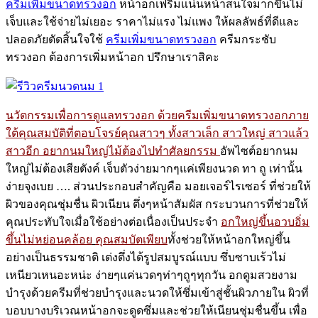
ครีมเพิ่มขนาดทรวงอก
หน้าอกเฟริมแน่นหน้าสนใจมากขึ้นไม่
เจ็บและใช้จ่ายไม่เยอะ ราคาไม่แรง ไม่แพง ให้ผลลัพธ์ที่ดีและ
ปลอดภัยตัดสิ้นใจใช้
ครีมเพิ่มขนาดทรวงอก
ครีมกระชับ
ทรวงอก ต้องการเพิ่มหน้าอก ปรึกษาเราสิคะ
นวัตกรรมเพื่อการดูแลทรวงอก ด้วยครีมเพิ่มขนาดทรวงอกภาย
ใต้คุณสมบัติที่ตอบโจรย์คุณสาวๆ ทั้งสาวเล็ก สาวใหญ่ สาวแล้ว
สาวอีก อยากนมใหญ่ไม้ต้องไปทำศัลยกรรม
อัพไซต์อยากนม
ใหญ่ไม่ต้อง
เสียตังค์ เจ็บตัวง่ายมากๆแค่เพียงนวด ทา ถู เท่านั้น
ง่ายจุงเบย …. ส่วนประกอบสำคัญคือ มอยเจอร์ไรเซอร์ ที่ช่วยให้
ผิวของคุณชุ่มชื่น ผิวเนียน ตึ่งๆหน้าสัมผัส กระบวนการที่ช่วยให้
คุณประทับใจเมื่อใช้อย่างต่อเนื่องเป็นประจำ
อกใหญ่ขึ้นอวบอิ่ม
ขึ้นไม่หย่อนคล้อย
คุณสมบัตเพียบ
ทั้งช่วยให้หน้าอกใหญ่ขึ้น
อย่างเป็นธรรมชาติ เต่งตึ่งได้รูปสมบูรณ์แบบ ซึ่บซาบเร้วไม่
เหนียวเหนอะหน่ะ ง่ายๆแค่นวดๆท่าๆถูๆทุกวัน อกดูมสวยงาม
บำรุงด้วยครีมที่ช่วยบำรุงและนวดให้ซึ่มเข้าสู่ชั้นผิวภายใน ผิวที่
บอบบางบริเวณหน้าอกจะดูดซึ่มและช่วยให้เนียนชุ่มชื่นขึ้น เพื่อ