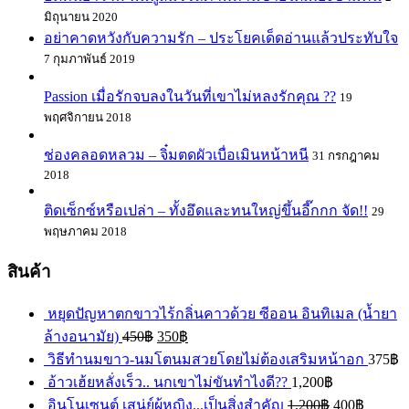
มิถุนายน 2020
อย่าคาดหวังกับความรัก – ประโยคเด็ดอ่านแล้วประทับใจ
7 กุมภาพันธ์ 2019
Passion เมื่อรักจบลงในวันที่เขาไม่หลงรักคุณ ??
19
พฤศจิกายน 2018
ช่องคลอดหลวม – จิ๋มตดผัวเบื่อเมินหน้าหนี
31 กรกฎาคม
2018
ติดเซ็กซ์หรือเปล่า – ทั้งอึดและทนใหญ่ขึ้นอี๊กกก จัด!!
29
พฤษภาคม 2018
สินค้า
หยุดปัญหาตกขาวไร้กลิ่นคาวด้วย ซีออน อินทิเมล (น้ำยา
ล้างอนามัย)
450
฿
350
฿
วิธีทำนมขาว-นมโตนมสวยโดยไม่ต้องเสริมหน้าอก
375
฿
อ้าวเฮ้ยหลั่งเร็ว.. นกเขาไม่ขันทำไงดี??
1,200
฿
อินโนเซนต์ เสน่ย์ผู้หญิง...เป็นสิ่งสำคัญ
1,200
฿
400
฿