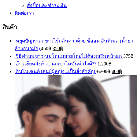
สั่งซื้อและชำระเงิน
ติดต่อเรา
สินค้า
หยุดปัญหาตกขาวไร้กลิ่นคาวด้วย ซีออน อินทิเมล (น้ำยา
ล้างอนามัย)
450
฿
350
฿
วิธีทำนมขาว-นมโตนมสวยโดยไม่ต้องเสริมหน้าอก
375
฿
อ้าวเฮ้ยหลั่งเร็ว.. นกเขาไม่ขันทำไงดี??
1,200
฿
อินโนเซนต์ เสน่ย์ผู้หญิง...เป็นสิ่งสำคัญ
1,200
฿
400
฿