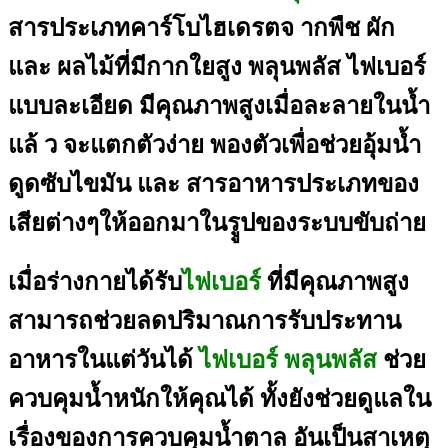
สารประเภทคาร์โบไฮเดรตจ
ากพืช ผัก
และ ผลไม้ที่มีกากใยสูง พลุนพลัส ไฟเบอร์
แบบละเอียด มีคุณภาพสูงเมื่อละลายในน้ำ
แล้
ว จะแตกตัวง่าย พองตัวเพื่อช่วยอุ้มน้ำ
ดูดซับไขมัน และ สารอาหารประเภทของ
เสียต่างๆ
ให้ออกมาในรููปของระบบขับถ่
าย
เมื่อร่างกายได้รับ
ไฟเบอร์
ที่มีคุณภาพสูง
สามารถช่วยลดปริมาณการรับปร
ะทาน
อาหารในแต่วันได้
ไฟเบอร์ พลุนพลัส
ช่วย
ควบคุมน้ำหนักให้คุณได้ ทั้งยังช่วยดูแลใน
เรื่องของ
การควบคุมน้ำตาล อันเ
ป็นสาเหตุ