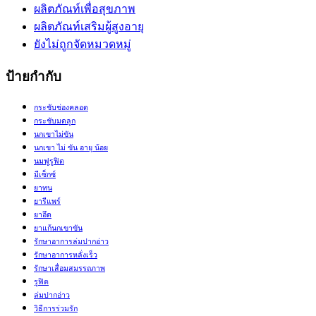
ผลิตภัณท์เพื่อสุขภาพ
ผลิตภัณท์เสริมผู้สูงอายุ
ยังไม่ถูกจัดหมวดหมู่
ป้ายกำกับ
กระชับช่องคลอด
กระชับมดลูก
นกเขาไม่ขัน
นกเขา ไม่ ขัน อายุ น้อย
นมฟูรูฟิต
มีเซ็กซ์
ยาทน
ยารีแพร์
ยาอึด
ยาแก้นกเขาขัน
รักษาอาการล่มปากอ่าว
รักษาอาการหลั่งเร็ว
รักษาเสื่อมสมรรถภาพ
รูฟิต
ล่มปากอ่าว
วิธีการร่วมรัก