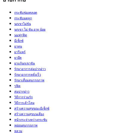
กระชับช่องคลอด
กระชับมดลูก
นกเขาไม่ขัน
นกเขา ไม่ ขัน อายุ น้อย
นมฟูรูฟิต
มีเซ็กซ์
ยาทน
ยารีแพร์
ยาอึด
ยาแก้นกเขาขัน
รักษาอาการล่มปากอ่าว
รักษาอาการหลั่งเร็ว
รักษาเสื่อมสมรรถภาพ
รูฟิต
ล่มปากอ่าว
วิธีการร่วมรัก
วิธีการเล้าโลม
สร้างความสุขขณะมีเซ็กซ์
สร้างความสุขบนเตียง
หน้ากระจ่างหว่างกระชับ
หย่อนสมรรถภาพ
หลวม