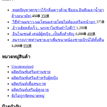
หยุดปัญหาตกขาวไร้กลิ่นคาวด้วย ซีออน อินทิเมล (น้ำยา
ล้างอนามัย)
450
฿
350
฿
วิธีทำนมขาว-นมโตนมสวยโดยไม่ต้องเสริมหน้าอก
375
฿
อ้าวเฮ้ยหลั่งเร็ว.. นกเขาไม่ขันทำไงดี??
1,200
฿
อินโนเซนต์ เสน่ย์ผู้หญิง...เป็นสิ่งสำคัญ
1,200
฿
400
฿
สมรรถภาพท่านชาย-ยาเพิ่มขนาดน้องชายเบิรน์ได้ทั้งคืน
1,200
฿
950
฿
หมวดหมู่สินค้า
Uncategorized
ผลิตภัณฑ์เสริมท่านชาย
ผลิตภัณฑ์เสริมสำหรับผู้หญิง
ผลิตภัณท์เพื่อสุขภาพ
ผลิตภัณท์เสริมผู้สูงอายุ
ยังไม่ถูกจัดหมวดหมู่
ป้ายกำกับ