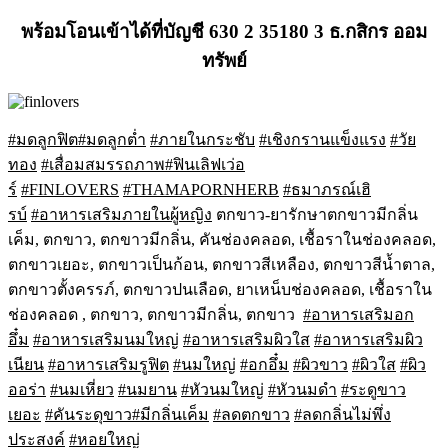
พร้อมโอนเข้าได้ที่บัญชี 630 2 35180 3 ธ.กสิกร ออม
ทรัพย์
#มดลูกฟิต
#มดลูกต่ำ
#ภายในกระชับ
#เชิงกรานแข็งแรง
#วัย
ทอง
#เสื่อมสมรรถภาพ
#ฟินเลิฟเว่อ
ร์
#FINLOVERS
#THAMAPORNHERB
#ธมาภรณ์เฮิ
รบ์
#อาหารเสริมภายในผู้หญิง
ตกขาว-ยารักษาตกขาวมีกลิ่น
เค็ม, ตกขาว, ตกขาวมีกลิ่น, คันช่องคลอด, เชื้อราในช่องคลอด,
ตกขาวเยอะ, ตกขาวเป็นก้อน, ตกขาวสีเหลือง, ตกขาวสีน้ำตาล,
ตกขาวตั้งครรภ์, ตกขาวปนเลือด, ยาเหน็บช่องคลอด, เชื้อราใน
ช่องคลอด , ตกขาว, ตกขาวมีกลิ่น, ตกขาว
#อาหารเสริมอก
อึ๋ม
#อาหารเสริมนมใหญ่
#อาหารเสริมผิวใส
#อาหารเสริมผิว
เนียน
#อาหารเสริมรูฟิต
#นมใหญ่
#อกอึ๋ม
#ผิวขาว
#ผิวใส
#ผิว
ออร่า
#นมเหี่ยว
#นมยาน
#หัวนมใหญ่
#หัวนมดำ
#ระดูขาว
เยอะ
#คันระดุขาว
#มีกลิ่นเค็ม
#ลดตกขาว
#ลดกลิ่นไม่พึ่ง
ประสงค์
#หอยใหญ่