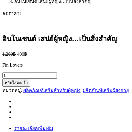
อินโนเซนต์ เสน่ย์ผู้หญิง…เป็นสิ่งสำคัญ
ลดราคา!
อินโนเซนต์ เสน่ย์ผู้หญิง…เป็นสิ่งสำคัญ
1,200
฿
400
฿
Fin Lovers
จำนวน
หยิบใส่ตะกร้า
อิน
หมวดหมู่:
ผลิตภัณฑ์เสริมสำหรับผู้หญิง
,
ผลิตภัณท์เสริมผู้สูงอายุ
โน
เซนต์
เสน่
ย์
ผู้
หญิง...เป็น
รายละเอียดเพิ่มเติม