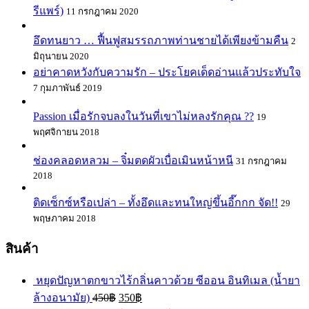
รีแพร์)
11 กรกฎาคม 2020
อึดทนยาว … ฟื้นฟูสมรรถภาพท่านชายได้เพียงข้ามคืน
2
มิถุนายน 2020
อย่าคาดหวังกับความรัก – ประโยคเด็ดอ่านแล้วประทับใจ
7 กุมภาพันธ์ 2019
Passion เมื่อรักจบลงในวันที่เขาไม่หลงรักคุณ ??
19
พฤศจิกายน 2018
ช่องคลอดหลวม – จิ๋มตดผัวเบื่อเมินหน้าหนี
31 กรกฎาคม
2018
ติดเซ็กซ์หรือเปล่า – ทั้งอึดและทนใหญ่ขึ้นอี๊กกก จัด!!
29
พฤษภาคม 2018
สินค้า
หยุดปัญหาตกขาวไร้กลิ่นคาวด้วย ซีออน อินทิเมล (น้ำยา
ล้างอนามัย)
450
฿
350
฿