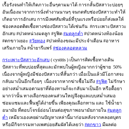
เรื้อรังจนทำให้เกิดภาวะอื่นๆตามมาได้ การกลั้นปัสสาวะบ่อยๆ
อันเนื่องมาจากการนั่งทำงานนานๆ จนกดทับช่องปัสสาวะทำให้
เกิดอาการอักเสบ การมีเพศสัมพันธ์ที่รุนแรงหรือบ่อยก็ส่งผลให้
ช่องคลอดติดเชื้อทางช่องปัสสาวะได้เช่นกัน #กระเพาะปัสสาวะ
อักเสบ #ปวดหน่วงมดลูก #รูฟิต
#มดลูกต่ำ
#ปวดหน่วงท้องน้อย
#ตกขาวเยอะ
#วัยทอง
#ปวดท้องขณะมีประจำเดือน #อาหาร
เสริมภายใน #น้ำยารีแพร์
#ช่องคลอดหลวม
กระเพาะปัสสาวะอักเสบ
( cystitis ) เป็นการติดเชื้อทางเดิน
ปัสสาวะที่พบบ่อยที่สุดและมักพบในผู้หญิงมากกว่าผู้ชาย 50%
เนื่องจากผู้หญิงมีช่องปัสสาวะที่สั้นกว่า เมื่อเป็นแล้วมีโอกาสจะ
กลับมาเป็นอีกเรื่อยๆ เนื่องจากหากฆ่าเชื้อไม่ถึง
#รูฟิต
ไม่รักษา
อย่างสม่ำเสมอตามยาที่ต้องทานก็จะกลับมาเป็นอีก หรือดื้อยา
มากว่านั้น ทางเลือกของคนส่วนใหญ่จึงดูแลแบบสม่ำเสมอ
ซ่อมแซมและฟื้นฟูได้ง่ายขึ้น เพียงคุณเลือกทาน และ ใช้น้ำยา
อนามัย ที่ตอบโจรย์อ่อนโยนต่อสุขภาพอนามัยภายใน
#มดลูก
ต่ำ
เหมียวเองเคยผ่านปัญหาเหล่านี้มาก่อนหลังจากคลอดบุตร
หรือมีกิจกรรมทางเพศบ่อยสัมผัสได้เลยว่า
#ตกขาว
มีผลต่อ