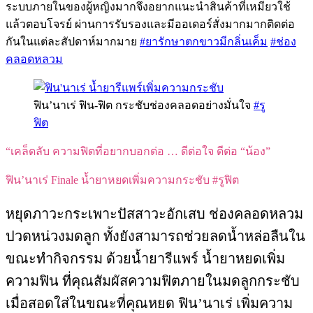
ระบบภายในของผู้หญิงมากจึงอยากแนะนำสินค้าที่เหมียวใช้
แล้วตอบโจรย์ ผ่านการรับรองและมีออเดอร์สั่งมากมากติดต่อ
กันในแต่ละสัปดาห์มากมาย
#ยารักษาตกขาวมีกลิ่นเค็ม
#ช่อง
คลอดหลวม
ฟิน’นาเร่ ฟิน-ฟิต กระชับช่องคลอดอย่างมั่นใจ
#รู
ฟิต
“เคล็ดลับ ความฟิตที่อยากบอกต่อ … ดีต่อใจ ดีต่อ “น้อง”
ฟิน’นาเร่ Finale น้ำยาหยดเพิ่มความกระชับ #รูฟิต
หยุดภาวะกระเพาะปัสสาวะอักเสบ ช่องคลอดหลวม
ปวดหน่วงมดลูก ทั้งยังสามารถช่วยลดน้ำหล่อลืนใน
ขณะทำกิจกรรม ด้วยน้ำยารีแพร์ น้ำยาหยดเพิ่ม
ความฟิน ที่คุณสัมผัสความฟิตภายในมดลูกกระชับ
เมื่อสอดใส่ในขณะที่คุณหยด ฟิน’นาเร่ เพิ่มความ