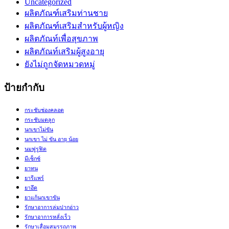
Uncategorized
ผลิตภัณฑ์เสริมท่านชาย
ผลิตภัณฑ์เสริมสำหรับผู้หญิง
ผลิตภัณท์เพื่อสุขภาพ
ผลิตภัณท์เสริมผู้สูงอายุ
ยังไม่ถูกจัดหมวดหมู่
ป้ายกำกับ
กระชับช่องคลอด
กระชับมดลูก
นกเขาไม่ขัน
นกเขา ไม่ ขัน อายุ น้อย
นมฟูรูฟิต
มีเซ็กซ์
ยาทน
ยารีแพร์
ยาอึด
ยาแก้นกเขาขัน
รักษาอาการล่มปากอ่าว
รักษาอาการหลั่งเร็ว
รักษาเสื่อมสมรรถภาพ