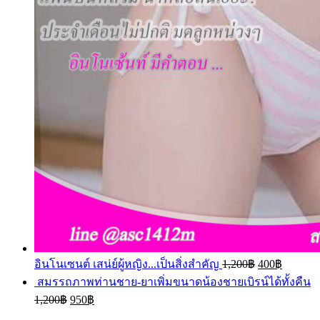
อินโนเซนต์ เสน่ย์ผู้หญิง...เป็นสิ่งสำคัญ
1,200
฿
400
฿
สมรรถภาพท่านชาย-ยาเพิ่มขนาดน้องชายเบิรน์ได้ทั้งคืน
1,200
฿
950
฿