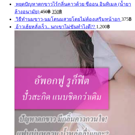
หยุดปัญหาตกขาวไร้กลิ่นคาวด้วย ซีออน อินทิเมล (น้ำยา
ล้างอนามัย)
450
฿
350
฿
วิธีทำนมขาว-นมโตนมสวยโดยไม่ต้องเสริมหน้าอก
375
฿
อ้าวเฮ้ยหลั่งเร็ว.. นกเขาไม่ขันทำไงดี??
1,200
฿