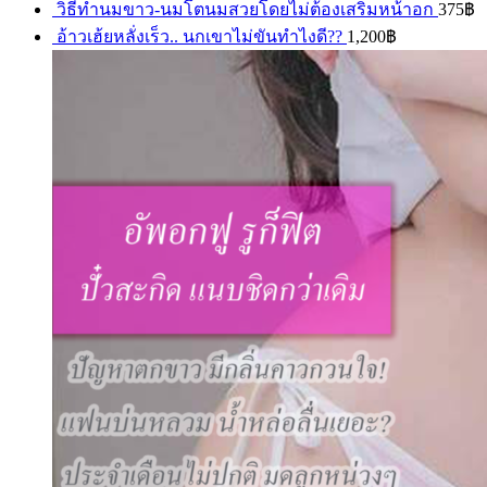
วิธีทำนมขาว-นมโตนมสวยโดยไม่ต้องเสริมหน้าอก
375
฿
อ้าวเฮ้ยหลั่งเร็ว.. นกเขาไม่ขันทำไงดี??
1,200
฿